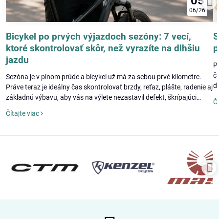
05
06/26
Bicykel po prvých výjazdoch sezóny: 7 vecí,
S
ktoré skontrolovať skôr, než vyrazíte na dlhšiu
p
jazdu
P
č
Sezóna je v plnom prúde a bicykel už má za sebou prvé kilometre.
d
Práve teraz je ideálny čas skontrolovať brzdy, reťaz, plášte, radenie aj
p
základnú výbavu, aby vás na výlete nezastavil defekt, škrípajúci
Čí
d
pohon alebo zle nastavené brzdy.
Čítajte viac
s