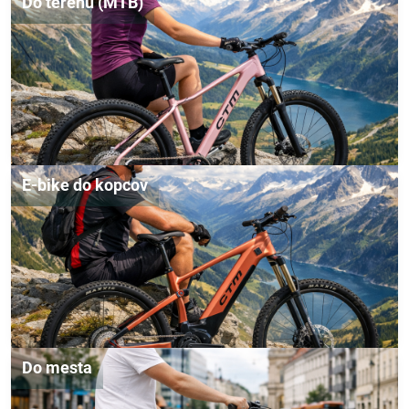
Do terénu (MTB)
E-bike do kopcov
Do mesta