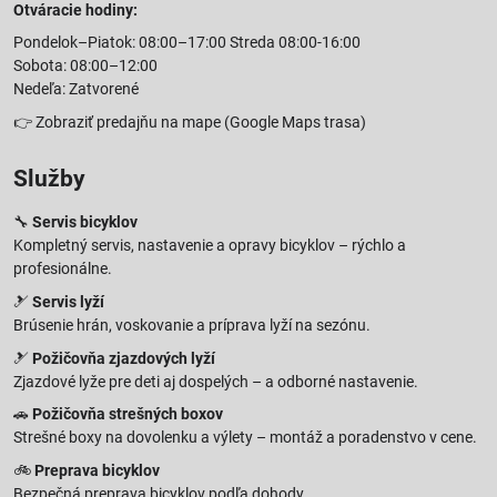
Otváracie hodiny:
Pondelok–Piatok: 08:00–17:00 Streda 08:00-16:00
Sobota: 08:00–12:00
Nedeľa: Zatvorené
👉
Zobraziť predajňu na mape
(Google Maps trasa)
Služby
🔧
Servis bicyklov
Kompletný servis, nastavenie a opravy bicyklov – rýchlo a
profesionálne.
🎿
Servis lyží
Brúsenie hrán, voskovanie a príprava lyží na sezónu.
🎿
Požičovňa zjazdových lyží
Zjazdové lyže pre deti aj dospelých – a odborné nastavenie.
🚗
Požičovňa strešných boxov
Strešné boxy na dovolenku a výlety – montáž a poradenstvo v cene.
🚲
Preprava bicyklov
Bezpečná preprava bicyklov podľa dohody.