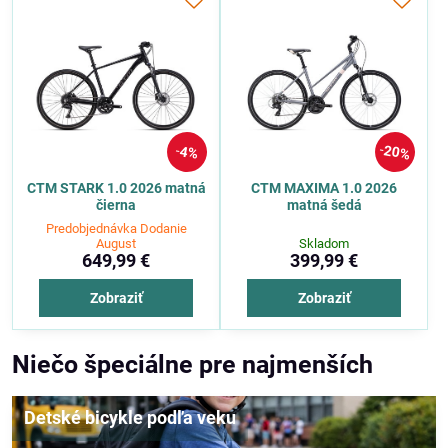
20%
4%
CTM STARK 1.0 2026 matná
CTM MAXIMA 1.0 2026
čierna
matná šedá
Predobjednávka Dodanie
August
Skladom
649,99 €
399,99 €
Zobraziť
Zobraziť
Niečo špeciálne pre najmenších
Detské bicykle podľa veku