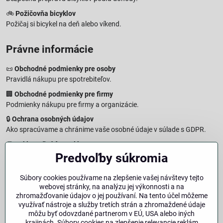
🚲
Požičovňa bicyklov
Požičaj si bicykel na deň alebo víkend.
Právne informácie
📜
Obchodné podmienky pre osoby
Pravidlá nákupu pre spotrebiteľov.
🏢
Obchodné podmienky pre firmy
Podmienky nákupu pre firmy a organizácie.
🔒
Ochrana osobných údajov
Ako spracúvame a chránime vaše osobné údaje v súlade s GDPR.
🧾
Reklamačný formulár
Predvoľby súkromia
Jednoduché podanie reklamácie
↩️
Formulár na odstúpenie od zmluvy
Súbory cookies používame na zlepšenie vašej návštevy tejto
Vzorový formulár pre odstúpenie od zmluvy a vrátenie tovaru.
webovej stránky, na analýzu jej výkonnosti a na
🔐
Právna doložka – Autorské práva
zhromažďovanie údajov o jej používaní. Na tento účel môžeme
využívať nástroje a služby tretích strán a zhromaždené údaje
Informácie o ochrane obsahu, značiek a fotografií vrátane
môžu byť odovzdané partnerom v EÚ, USA alebo iných
podmienok.
krajinách. Súbory cookies na zlepšenie relevancie reklám