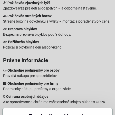
🎿
Požičovňa zjazdových lyží
Zjazdové lyže pre deti aj dospelých – a odborné nastavenie.
🚗
Požičovňa strešných boxov
Strešné boxy na dovolenku a výlety – montáž a poradenstvo v cene.
🚲
Preprava bicyklov
Bezpečná preprava bicyklov podľa dohody.
🚲
Požičovňa bicyklov
Požičaj si bicykel na deň alebo víkend.
Právne informácie
📜
Obchodné podmienky pre osoby
Pravidlá nákupu pre spotrebiteľov.
🏢
Obchodné podmienky pre firmy
Podmienky nákupu pre firmy a organizácie.
🔒
Ochrana osobných údajov
Ako spracúvame a chránime vaše osobné údaje v súlade s GDPR.
🧾
Reklamačný formulár
Jednoduché podanie reklamácie