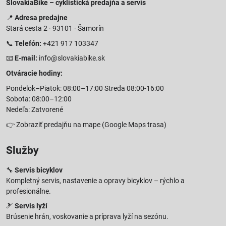
SlovakiaBike – cyklistická predajňa a servis
📍
Adresa predajne
Stará cesta 2 · 93101 · Šamorín
📞
Telefón:
+421 917 103347
📧
E-mail:
info@slovakiabike.sk
Otváracie hodiny:
Pondelok–Piatok: 08:00–17:00 Streda 08:00-16:00
Sobota: 08:00–12:00
Nedeľa: Zatvorené
👉
Zobraziť predajňu na mape
(Google Maps trasa)
Služby
🔧
Servis bicyklov
Kompletný servis, nastavenie a opravy bicyklov – rýchlo a
profesionálne.
🎿
Servis lyží
Brúsenie hrán, voskovanie a príprava lyží na sezónu.