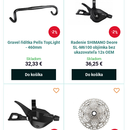
2%
2%
Gravel řídítka Pells TopLight
Radenie SHIMANO Deore
- 460mm
SL-M6100 objímka bez
ukazovateľa 12s OEM
Skladom
Skladom
32,33 €
36,25 €
Do košíka
Do košíka