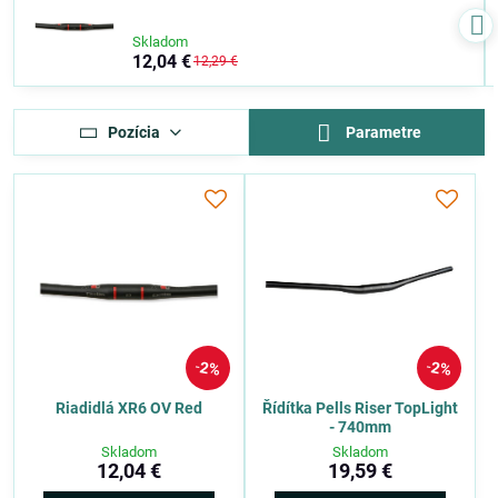
Skladom
12,04 €
12,29 €
Pozícia
Parametre
2%
2%
Riadidlá XR6 OV Red
Řídítka Pells Riser TopLight
- 740mm
Skladom
Skladom
12,04 €
19,59 €