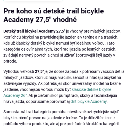
Pre koho sú detské trail bicykle
Academy 27,5" vhodné
Detský trail bicykel Academy 27,5"
je vhodný pre mladých jazdcov,
ktorí chcú bicykel na pravidelnejšie jazdenie v teréne a na trasách,
kde už klasický detský bicykel nemusí byť ideálnou voľbou. Táto
kategória osloví najmä tých, ktorí radi jazdia po lesných cestách,
zvládajú nerovný povrch a chcú si užívať športovejší štýl jazdy v
prírode.
Výhodou veľkosti
27,5"
je, že dobre zapadá k potrebám väčších detí a
mladých jazdcov, ktorí už majú viac skúseností a hľadajú bicykel na
aktívnejšie výjazdy. Ak potrebuješ skôr univerzálny model na bežné
jazdenie, vhodnejšou voľbou môžu byť
klasické detské bicykle
Academy 26"
. Ak je cieľom skôr pumptrack, skoky a technickejšia
hravá jazda, odporúčame porovnať aj
dirt bicykle Academy
.
Samostatná trail kategória pomáha návštevníkovi rýchlejšie nájsť
bicykle určené presne na jazdenie v teréne. To je dôležité nielen z
pohľadu výberu produktu, ale aj pre prehľadnú štruktúru kategórií.