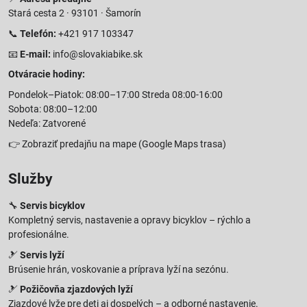
Stará cesta 2 · 93101 · Šamorín
📞
Telefón:
+421 917 103347
📧
E-mail:
info@slovakiabike.sk
Otváracie hodiny:
Pondelok–Piatok: 08:00–17:00 Streda 08:00-16:00
Sobota: 08:00–12:00
Nedeľa: Zatvorené
👉
Zobraziť predajňu na mape
(Google Maps trasa)
Služby
🔧
Servis bicyklov
Kompletný servis, nastavenie a opravy bicyklov – rýchlo a
profesionálne.
🎿
Servis lyží
Brúsenie hrán, voskovanie a príprava lyží na sezónu.
🎿
Požičovňa zjazdových lyží
Zjazdové lyže pre deti aj dospelých – a odborné nastavenie.