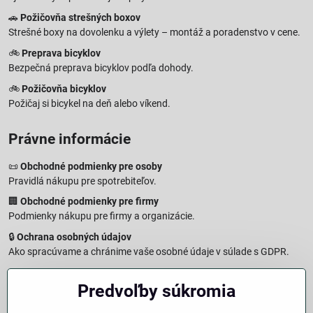
🚗
Požičovňa strešných boxov
Strešné boxy na dovolenku a výlety – montáž a poradenstvo v cene.
🚲
Preprava bicyklov
Bezpečná preprava bicyklov podľa dohody.
🚲
Požičovňa bicyklov
Požičaj si bicykel na deň alebo víkend.
Právne informácie
📜
Obchodné podmienky pre osoby
Pravidlá nákupu pre spotrebiteľov.
🏢
Obchodné podmienky pre firmy
Podmienky nákupu pre firmy a organizácie.
🔒
Ochrana osobných údajov
Ako spracúvame a chránime vaše osobné údaje v súlade s GDPR.
🧾
Reklamačný formulár
Predvoľby súkromia
Jednoduché podanie reklamácie
↩️
Formulár na odstúpenie od zmluvy