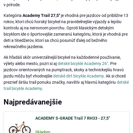
v prírode.
Kategória
Academy Trail 27,5"
je vhodná pre jazdcov od približne 13
rokov, ktorí chcú horský bicykel na pravidelnejšie výjazdy a lepšiu
kontrolu aj na nerovnom povrchu. Oproti klasickým detským
bicyklom ide o športovejšie zameranú kategóriu, ktorá je vhodná pre
deti a tínedžerov, ktorí sa chcú posunúť ďalej od bežného
rekreačného jazdenia.
Ak hľadáš skôr univerzálnejší bicykel na každodenné používanie,
výlety alebo mesto, pozri si aj
detské bicykle Academy 26"
. Pre
jazdcov orientovaných na pumptrack, skoky a technickejšiu hravú
jazdu môžu byť vhodnejšie
detské dirt bicykle Academy
. Ak si chceš
prezrieť širšiu trail ponuku značky, navštív aj hlavnú kategóriu
detské
trail bicykle Academy
.
Najpredávanejšie
ACADEMY S-GRADE Trail 7 RH33 - 27,5"
Skladom