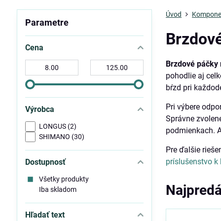
Úvod
Kompone
Parametre
Brzdové
Cena
Brzdové páčky 
Od:
Do:
pohodlie aj celk
bŕzd pri každod
Pri výbere odp
Výrobca
Správne zvole
LONGUS (2)
podmienkach. Ak 
SHIMANO (30)
Pre ďalšie rieš
príslušenstvo k
Dostupnosť
Všetky produkty
Najpredá
Iba skladom
Hľadať text