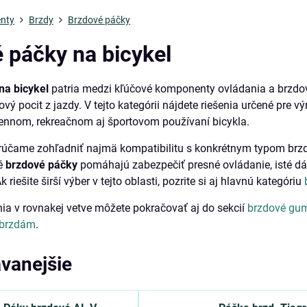
nty
Brzdy
Brzdové páčky
 páčky na bicykel
na bicykel
patria medzi kľúčové komponenty ovládania a brzdov
ový pocit z jazdy. V tejto kategórii nájdete riešenia určené pre 
ennom, rekreačnom aj športovom používaní bicykla.
orúčame zohľadniť najmä kompatibilitu s konkrétnym typom brz
né
brzdové páčky
pomáhajú zabezpečiť presné ovládanie, isté dáv
riešite širší výber v tejto oblasti, pozrite si aj hlavnú kategóriu
enia v rovnakej vetve môžete pokračovať aj do sekcií
brzdové gu
 brzdám
.
vanejšie