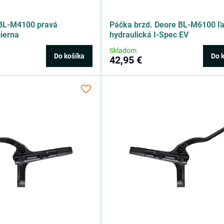
 BL-M4100 pravá
Páčka brzd. Deore BL-M6100 ľ
čierna
hydraulická I-Spec EV
Skladom
Do košíka
Do 
42,95 €