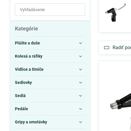
Prehľadať
výsledky
filtra
fulltextom
Kategórie
Plášte a duše
Radiť po
Kolesá a ráfiky
Vidlice a tlmiče
Sedlovky
Sedlá
Pedále
Gripy a omotávky