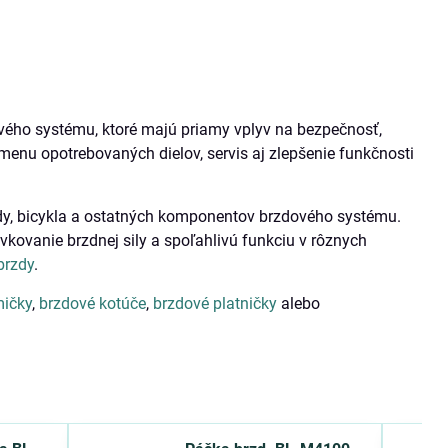
ého systému, ktoré majú priamy vplyv na bezpečnosť,
výmenu opotrebovaných dielov, servis aj zlepšenie funkčnosti
dy, bicykla a ostatných komponentov brzdového systému.
kovanie brzdnej sily a spoľahlivú funkciu v rôznych
brzdy
.
mičky
,
brzdové kotúče
,
brzdové platničky
alebo