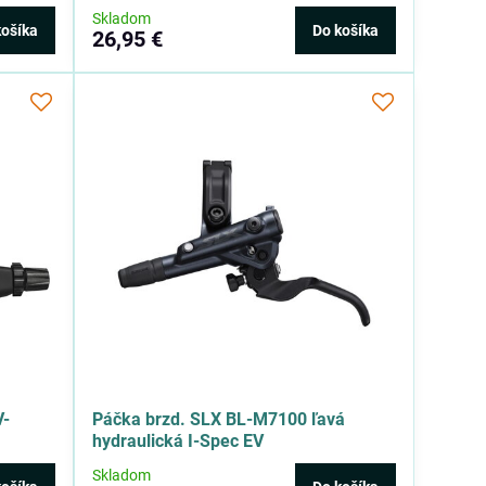
Skladom
košíka
Do košíka
26,95 €
V-
Páčka brzd. SLX BL-M7100 ľavá
hydraulická I-Spec EV
Skladom