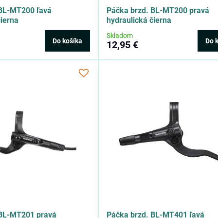
 BL-MT200 ľavá
Páčka brzd. BL-MT200 pravá
čierna
hydraulická čierna
Skladom
Do košíka
Do 
12,95 €
 BL-MT201 pravá
Páčka brzd. BL-MT401 ľavá