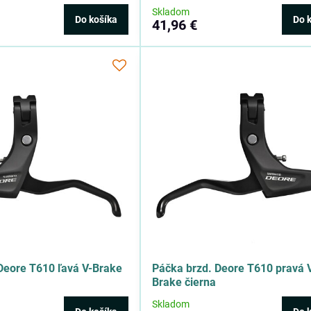
Skladom
Do košíka
Do 
41,96 €
Deore T610 ľavá V-Brake
Páčka brzd. Deore T610 pravá 
Brake čierna
Skladom