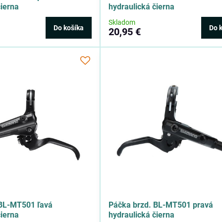
čierna
hydraulická čierna
Skladom
Do košíka
Do 
20,95 €
 BL-MT501 ľavá
Páčka brzd. BL-MT501 pravá
čierna
hydraulická čierna