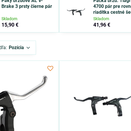
Páky brzdové AL V-
Páčka brzd. Tiagr
Brake 3 prsty čierne pár
4700 pár pre rov
riadítka cestné š
Skladom
Skladom
15,90 €
41,96 €
dľa:
Pozícia