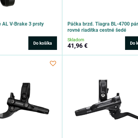
 AL V-Brake 3 prsty
Páčka brzd. Tiagra BL-4700 pár
rovné riadítka cestné šedé
Skladom
Do košíka
Do 
41,96 €