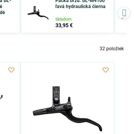
a BL-
Páčka brzd. BL-M4100
né
ľavá hydraulická čierna
edé
Skladom
33,95 €
32
položiek