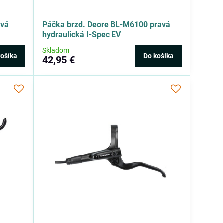
avá
Páčka brzd. Deore BL-M6100 pravá
hydraulická I-Spec EV
Skladom
košíka
Do košíka
42,95 €