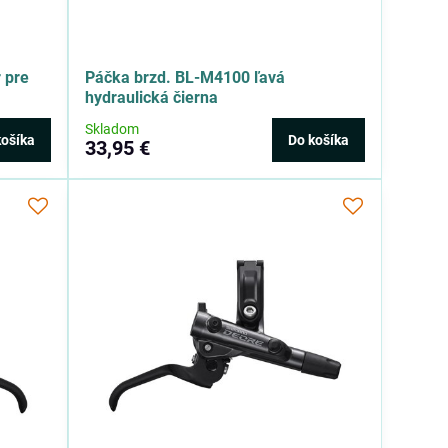
 pre
Páčka brzd. BL-M4100 ľavá
hydraulická čierna
Skladom
košíka
Do košíka
33,95 €