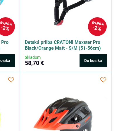
59,90 €
59,90 €
2%
2%
 Pro
Detská prilba CRATONI Maxster Pro
)
Black/Orange Matt - S/M (51-56cm)
Skladom
košíka
Do košíka
58,70 €