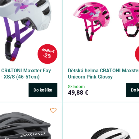
49,90 €
2%
a CRATONI Maxster Fay
Dětská helma CRATONI Maxste
 - XS/S (46-51cm)
Unicorn Pink Glossy
Skladom
Do košíka
Do 
49,88 €