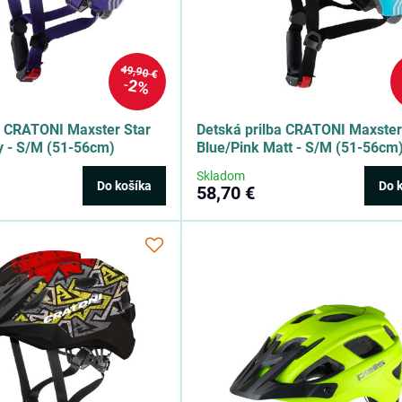
49,90 €
2%
a CRATONI Maxster Star
Detská prilba CRATONI Maxster
y - S/M (51-56cm)
Blue/Pink Matt - S/M (51-56cm
Skladom
Do košíka
Do 
58,70 €