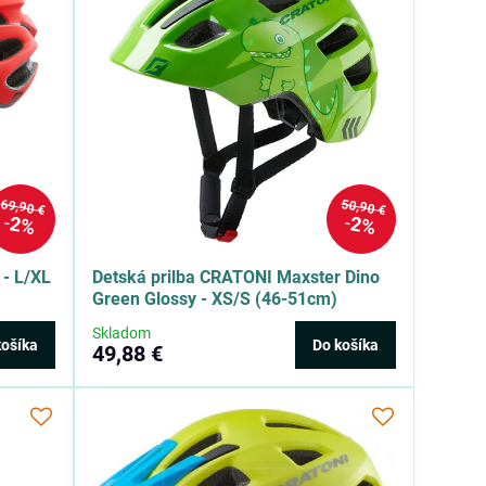
69,90 €
50,90 €
2%
2%
 - L/XL
Detská prilba CRATONI Maxster Dino
Green Glossy - XS/S (46-51cm)
Skladom
košíka
Do košíka
49,88 €