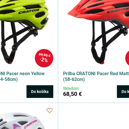
69,95 €
2%
NI Pacer neon Yellow
Prilba CRATONI Pacer Red Matt
54-58cm)
(58-62cm)
Skladom
Do košíka
Do 
68,50 €