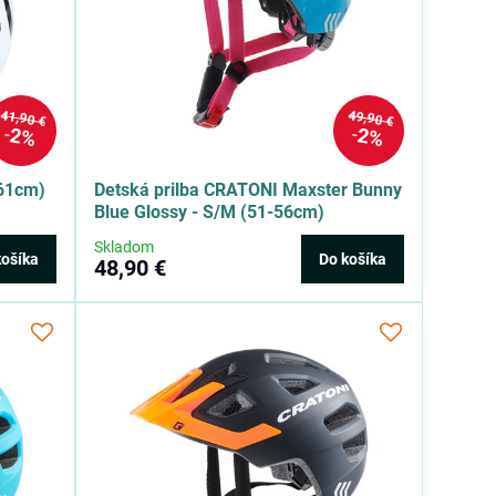
41,90 €
49,90 €
2%
2%
-61cm)
Detská prilba CRATONI Maxster Bunny
Blue Glossy - S/M (51-56cm)
Skladom
košíka
Do košíka
48,90 €