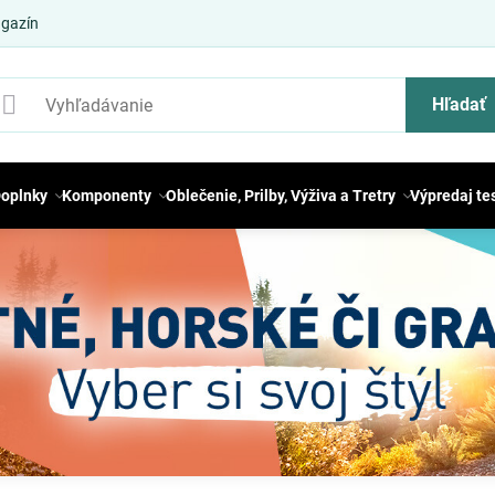
gazín
Hľadať
oplnky
Komponenty
Oblečenie, Prilby, Výživa a Tretry
Výpredaj te