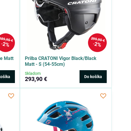
189,95 €
299,90 €
2%
2%
e Matt
Prilba CRATONI Vigor Black/Black
Matt - S (54-55cm)
Skladom
košíka
Do košíka
293,90 €