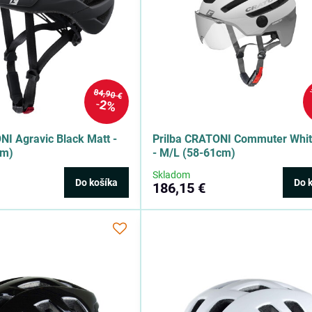
84,90 €
2%
NI Agravic Black Matt -
Prilba CRATONI Commuter Whit
cm)
- M/L (58-61cm)
Skladom
Do košíka
Do 
186,15 €