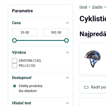
Úvod
Značky
Parametre
Cyklist
Cena
Od:
Do:
Najpredá
Výrobca
CRATONI (142)
PELLS (10)
Dostupnosť
Všetky produkty
Radiť po
Iba skladom
Hľadať text