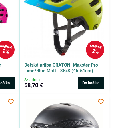
50,90 €
59,90 €
2%
2%
r
Detská prilba CRATONI Maxster Pro
Lime/Blue Matt - XS/S (46-51cm)
Skladom
košíka
Do košíka
58,70 €