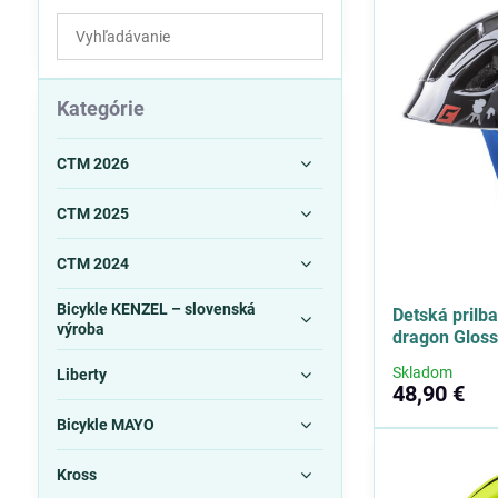
Prehľadať
výsledky
filtra
fulltextom
Kategórie
CTM 2026
CTM 2025
CTM 2024
Bicykle KENZEL – slovenská
Detská prilb
výroba
dragon Gloss
Skladom
Liberty
48,90 €
Bicykle MAYO
Kross