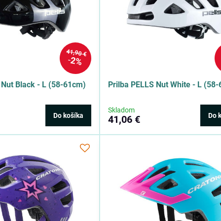
41,90 €
2%
 Nut Black - L (58-61cm)
Prilba PELLS Nut White - L (58
Skladom
Do košíka
Do 
41,06 €