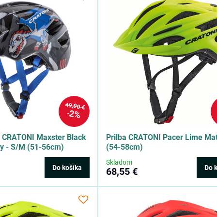
49,90 €
2%
a CRATONI Maxster Black
Prilba CRATONI Pacer Lime Mat
y - S/M (51-56cm)
(54-58cm)
Skladom
Do košíka
Do 
68,55 €