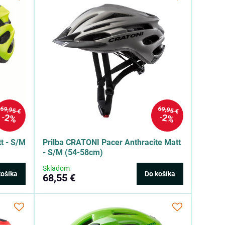
69,95 €
69,95 €
2%
2%
t - S/M
Prilba CRATONI Pacer Anthracite Matt
- S/M (54-58cm)
Skladom
košíka
Do košíka
68,55 €