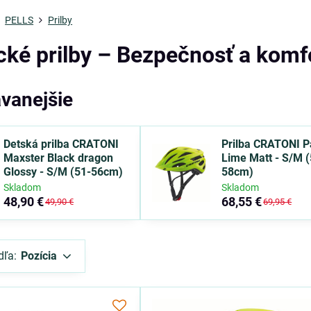
PELLS
Prilby
ické prilby – Bezpečnosť a kom
vanejšie
Detská prilba CRATONI
Prilba CRATONI P
Maxster Black dragon
Lime Matt - S/M (
Glossy - S/M (51-56cm)
58cm)
Skladom
Skladom
48,90 €
68,55 €
49,90 €
69,95 €
dľa:
Pozícia