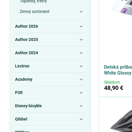
Topánky, tretry
Zimný sortiment
Author 2026
Author 2025
Author 2024
Lectron
Detská prilb
White Glossy
Academy
Skladom
48,90 €
P2R
Disney bicykle
Qibbel