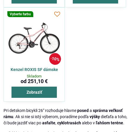
Vyberte farbu
10%
Kenzel ROXIS SF dámske
Skladom
od 251,10 €
Zobraziť
Pri detskom bicykli 26" rozhoduje hlavne
posed
a
správna veľkosť
rámu
. Ak si nie si istý výberom, poradíme podľa
výšky
dieťaťa a toho,
či bude jazdiť viac po
asfalte
,
cyklotrasách
alebo v
ľahšom teréne
.