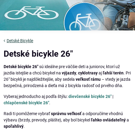
Detské Bicykle
Detské bicykle 26"
Detské bicykle 26"
sú ideálne pre väčšie deti a juniorov, ktorí už
jazdia istejšie a chcú bicykel na
výjazdy
,
cyklotrasy
aj
ľahší terén
. Pri
26" bicykli je najdôležitejšie, aby sedela
veľkosť rámu
– vtedy je jazda
bezpečná, prirodzená a dieťa má z bicykla radosť od prvého dňa.
Vyberaj jednoducho aj podľa štýlu:
dievčenské bicykle 26"
|
chlapčenské bicykle 26"
.
Radi ti pomôžeme vybrať
správnu veľkosť
a odporučíme vhodnú
výbavu (brzdy, prevody, plášte), aby bol bicykel
ľahko ovládateľný
a
spoľahlivý
.