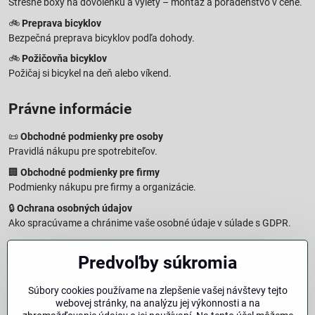
Strešné boxy na dovolenku a výlety – montáž a poradenstvo v cene.
🚲
Preprava bicyklov
Bezpečná preprava bicyklov podľa dohody.
🚲
Požičovňa bicyklov
Požičaj si bicykel na deň alebo víkend.
Právne informácie
📜
Obchodné podmienky pre osoby
Pravidlá nákupu pre spotrebiteľov.
🏢
Obchodné podmienky pre firmy
Podmienky nákupu pre firmy a organizácie.
🔒
Ochrana osobných údajov
Ako spracúvame a chránime vaše osobné údaje v súlade s GDPR.
🧾
Reklamačný formulár
Predvoľby súkromia
Jednoduché podanie reklamácie
↩️
Formulár na odstúpenie od zmluvy
Súbory cookies používame na zlepšenie vašej návštevy tejto
Vzorový formulár pre odstúpenie od zmluvy a vrátenie tovaru.
webovej stránky, na analýzu jej výkonnosti a na