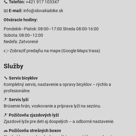
📞
Telefón:
+421 917 103347
📧
E-mail:
info@slovakiabike.sk
Otváracie hodiny:
Pondelok–Piatok: 08:00–17:00 Streda 08:00-16:00
Sobota: 08:00–12:00
Nedeľa: Zatvorené
👉
Zobraziť predajňu na mape
(Google Maps trasa)
Služby
🔧
Servis bicyklov
Kompletný servis, nastavenie a opravy bicyklov – rýchlo a
profesionálne.
🎿
Servis lyží
Brúsenie hrán, voskovanie a príprava lyží na sezónu.
🎿
Požičovňa zjazdových lyží
Zjazdové lyže pre deti aj dospelých – a odborné nastavenie.
🚗
Požičovňa strešných boxov