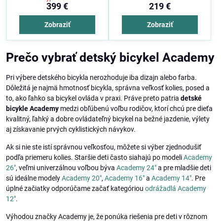
399 €
219 €
Zobraziť
Zobraziť
Prečo vybrať detský bicykel Academy
Pri výbere detského bicykla nerozhoduje iba dizajn alebo farba.
Dôležitá je najmä hmotnosť bicykla, správna veľkosť kolies, posed a
to, ako ľahko sa bicykel ovláda v praxi. Práve preto patria
detské
bicykle Academy
medzi obľúbenú voľbu rodičov, ktorí chcú pre dieťa
kvalitný, ľahký a dobre ovládateľný bicykel na bežné jazdenie, výlety
aj získavanie prvých cyklistických návykov.
Ak si nie ste istí správnou veľkosťou, môžete si výber zjednodušiť
podľa priemeru kolies. Staršie deti často siahajú po modeli
Academy
26"
, veľmi univerzálnou voľbou býva
Academy 24"
a pre mladšie deti
sú ideálne modely
Academy 20"
,
Academy 16"
a
Academy 14"
. Pre
úplné začiatky odporúčame začať kategóriou
odrážadlá Academy
12"
.
Výhodou značky Academy je, že ponúka riešenia pre deti v rôznom