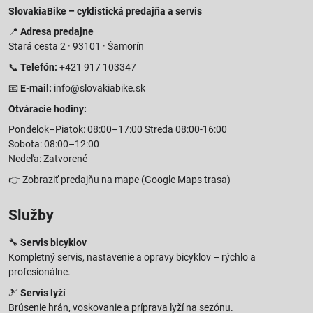
SlovakiaBike – cyklistická predajňa a servis
📍
Adresa predajne
Stará cesta 2 · 93101 · Šamorín
📞
Telefón:
+421 917 103347
📧
E-mail:
info@slovakiabike.sk
Otváracie hodiny:
Pondelok–Piatok: 08:00–17:00 Streda 08:00-16:00
Sobota: 08:00–12:00
Nedeľa: Zatvorené
👉
Zobraziť predajňu na mape
(Google Maps trasa)
Služby
🔧
Servis bicyklov
Kompletný servis, nastavenie a opravy bicyklov – rýchlo a
profesionálne.
🎿
Servis lyží
Brúsenie hrán, voskovanie a príprava lyží na sezónu.