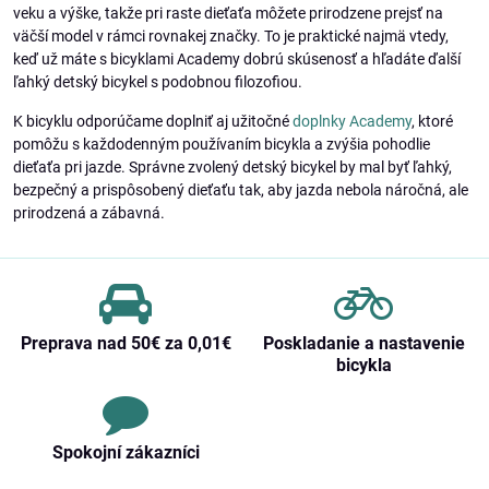
veku a výške, takže pri raste dieťaťa môžete prirodzene prejsť na
väčší model v rámci rovnakej značky. To je praktické najmä vtedy,
keď už máte s bicyklami Academy dobrú skúsenosť a hľadáte ďalší
ľahký detský bicykel s podobnou filozofiou.
K bicyklu odporúčame doplniť aj užitočné
doplnky Academy
, ktoré
pomôžu s každodenným používaním bicykla a zvýšia pohodlie
dieťaťa pri jazde. Správne zvolený detský bicykel by mal byť ľahký,
bezpečný a prispôsobený dieťaťu tak, aby jazda nebola náročná, ale
prirodzená a zábavná.
Preprava nad 50€ za 0,01€
Poskladanie a nastavenie
bicykla
Spokojní zákazníci