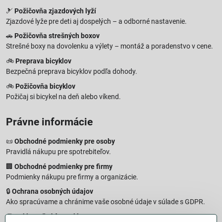
🎿
Požičovňa zjazdových lyží
Zjazdové lyže pre deti aj dospelých – a odborné nastavenie.
🚗
Požičovňa strešných boxov
Strešné boxy na dovolenku a výlety – montáž a poradenstvo v cene.
🚲
Preprava bicyklov
Bezpečná preprava bicyklov podľa dohody.
🚲
Požičovňa bicyklov
Požičaj si bicykel na deň alebo víkend.
Právne informácie
📜
Obchodné podmienky pre osoby
Pravidlá nákupu pre spotrebiteľov.
🏢
Obchodné podmienky pre firmy
Podmienky nákupu pre firmy a organizácie.
🔒
Ochrana osobných údajov
Ako spracúvame a chránime vaše osobné údaje v súlade s GDPR.
🧾
Reklamačný formulár