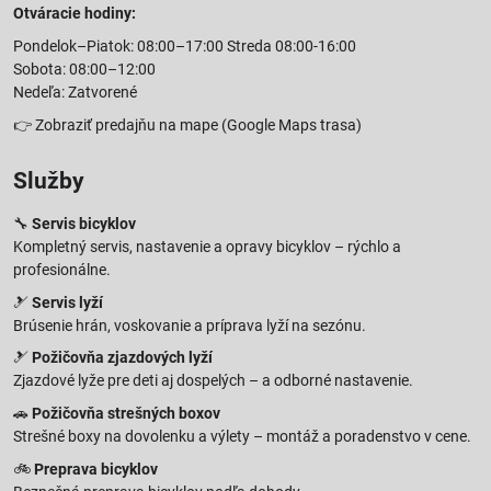
Otváracie hodiny:
Pondelok–Piatok: 08:00–17:00 Streda 08:00-16:00
Sobota: 08:00–12:00
Nedeľa: Zatvorené
👉
Zobraziť predajňu na mape
(Google Maps trasa)
Služby
🔧
Servis bicyklov
Kompletný servis, nastavenie a opravy bicyklov – rýchlo a
profesionálne.
🎿
Servis lyží
Brúsenie hrán, voskovanie a príprava lyží na sezónu.
🎿
Požičovňa zjazdových lyží
Zjazdové lyže pre deti aj dospelých – a odborné nastavenie.
🚗
Požičovňa strešných boxov
Strešné boxy na dovolenku a výlety – montáž a poradenstvo v cene.
🚲
Preprava bicyklov