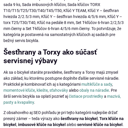
sada 9 ks, Sada imbusových kľúčov, Sada kľúčov TORX
T10/T15/T25/T30/T40/T45/T50, Kľúč Y TEAM, Kľúč Y – šesťhran
hviezda 2/2.5/3 mm, Kľúč Y – šesťhran hviezda 4/5/6 mm, Kľúč Y –
torx T25/T30/T40, Kľúč na pedále 8 mm, Set T-kľúčov 6-hran 2/2,5/3
mm čierny a Set T-kľúčov 6-hran 4/5/6 mm čierny. To potvrdzuje, že
kategória je postavená na samostatných kľúčoch aj sadách pre
bežný servis bicykla.
Šesťhrany a Torxy ako súčasť
servisnej výbavy
Ak sa o bicykel staráte pravidelne, šesťhrany a Torxy majú zmysel
ako základ, ku ktorému postupne doplníte ďalšie servisné náradie.
Praktické je kombinovať ich aj s kategóriami
multikľúče a sady
,
momentové kľúče
,
kliešte
,
sťahováky
alebo
obaly na náradie
. Pre
širší servis bicykla sa oplatí pozrieť aj
čistiace prostriedky
a
mazivá,
pasty a kvapaliny
.
Z obsahového aj SEO pohľadu je pri tejto kategórii najlepšie držať
presný zámer – teda výrazy ako
šesťhrany na bicykel
,
Torx kľúče na
bicykel
,
imbusové kľúče na bicykel
alebo
servisné kľúče na bicykel
.