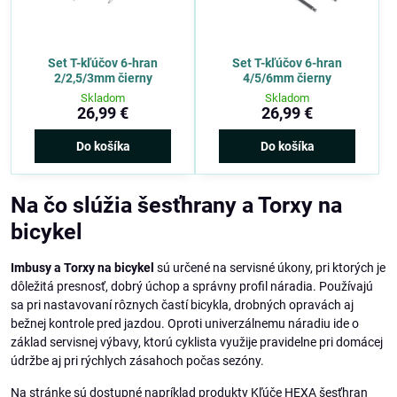
Set T-kľúčov 6-hran
Set T-kľúčov 6-hran
2/2,5/3mm čierny
4/5/6mm čierny
Skladom
Skladom
26,99 €
26,99 €
Do košíka
Do košíka
Na čo slúžia šesťhrany a Torxy na
bicykel
Imbusy a Torxy na bicykel
sú určené na servisné úkony, pri ktorých je
dôležitá presnosť, dobrý úchop a správny profil náradia. Používajú
sa pri nastavovaní rôznych častí bicykla, drobných opravách aj
bežnej kontrole pred jazdou. Oproti univerzálnemu náradiu ide o
základ servisnej výbavy, ktorú cyklista využije pravidelne pri domácej
údržbe aj pri rýchlych zásahoch počas sezóny.
Na stránke sú dostupné napríklad produkty Kľúče HEXA šesťhran