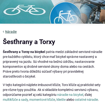
Náradie
Šesťhrany a Torxy
Šesťhrany a Torxy na bicykel
patria medzi základné servisné náradie
pre každého cyklistu, ktorý chce mať bicykel správne nastavený a
pripravený na jazdu. Sú vhodné na bežnú údržbu, nastavovanie
komponentov aj drobné servisné úkony doma alebo na cestách.
Práve preto tvoria dôležitú súčasť výbavy pri pravidelnej
starostlivosti o bicykel.
V tejto kategórii nájdete imbusové kľúče, Torx kľúče aj praktické sety
pre rôzne typy použitia. Ak si skladáte kompletnú servisnú výbavu,
odporúčame pozrieť aj celú kategóriu
náradie na bicykel
, ďalej
multikľúče a sady
,
momentové kľúče
,
kliešte
alebo
ostatné náradie
.