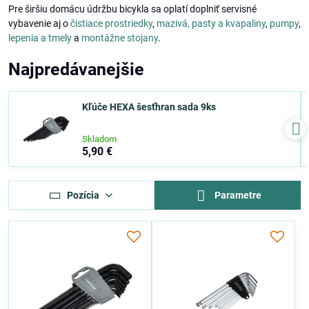
Pre širšiu domácu údržbu bicykla sa oplatí doplniť servisné
vybavenie aj o
čistiace prostriedky
,
mazivá, pasty a kvapaliny
,
pumpy
,
lepenia a tmely
a
montážne stojany
.
Najpredávanejšie
Kľúče HEXA šesťhran sada 9ks
Skladom
5,90 €
Pozícia
Parametre