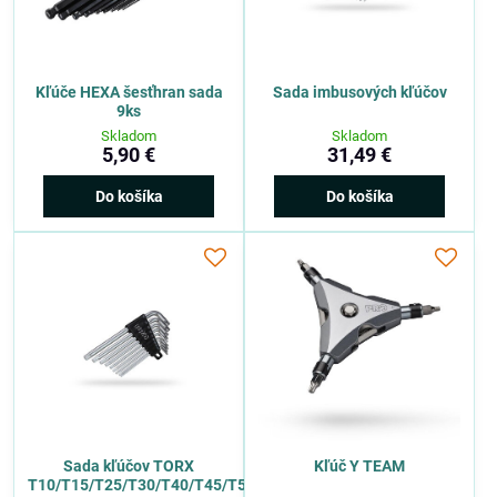
Kľúče HEXA šesťhran sada
Sada imbusových kľúčov
9ks
Skladom
Skladom
5,90 €
31,49 €
Do košíka
Do košíka
Sada kľúčov TORX
Kľúč Y TEAM
T10/T15/T25/T30/T40/T45/T50