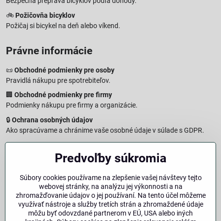
Bezpečná preprava bicyklov podľa dohody.
🚲
Požičovňa bicyklov
Požičaj si bicykel na deň alebo víkend.
Právne informácie
📜
Obchodné podmienky pre osoby
Pravidlá nákupu pre spotrebiteľov.
🏢
Obchodné podmienky pre firmy
Podmienky nákupu pre firmy a organizácie.
🔒
Ochrana osobných údajov
Ako spracúvame a chránime vaše osobné údaje v súlade s GDPR.
🧾
Reklamačný formulár
Predvoľby súkromia
Jednoduché podanie reklamácie
↩️
Formulár na odstúpenie od zmluvy
Súbory cookies používame na zlepšenie vašej návštevy tejto
Vzorový formulár pre odstúpenie od zmluvy a vrátenie tovaru.
webovej stránky, na analýzu jej výkonnosti a na
🔐
Právna doložka – Autorské práva
zhromažďovanie údajov o jej používaní. Na tento účel môžeme
využívať nástroje a služby tretích strán a zhromaždené údaje
Informácie o ochrane obsahu, značiek a fotografií vrátane
môžu byť odovzdané partnerom v EÚ, USA alebo iných
podmienok.