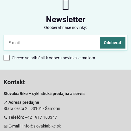
Newsletter
Odoberať naše novinky:
Odoberať
Chcem sa prihlásiť k odberu noviniek e-mailom
Kontakt
SlovakiaBike – cyklistická predajňa a servis
📍
Adresa predajne
Stará cesta 2 · 93101 · Šamorín
📞
Telefón:
+421 917 103347
📧
E-mail:
info@slovakiabike.sk