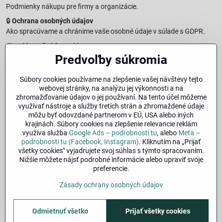
Podmienky nákupu pre firmy a organizácie.
🔒
Ochrana osobných údajov
Ako spracúvame a chránime vaše osobné údaje v súlade s GDPR.
🧾
Reklamačný formulár
Jednoduché podanie reklamácie
Predvoľby súkromia
↩️
Formulár na odstúpenie od zmluvy
Súbory cookies používame na zlepšenie vašej návštevy tejto
Vzorový formulár pre odstúpenie od zmluvy a vrátenie tovaru.
webovej stránky, na analýzu jej výkonnosti a na
🔐
Právna doložka – Autorské práva
zhromažďovanie údajov o jej používaní. Na tento účel môžeme
využívať nástroje a služby tretích strán a zhromaždené údaje
Informácie o ochrane obsahu, značiek a fotografií vrátane
môžu byť odovzdané partnerom v EÚ, USA alebo iných
podmienok.
krajinách. Súbory cookies na zlepšenie relevancie reklám
využíva služba
Google Ads – podrobnosti tu
, alebo
Meta –
Facebook
Instagram
podrobnosti tu (Facebook, Instagram)
. Kliknutím na „Prijať
všetky cookies" vyjadrujete svoj súhlas s týmto spracovaním.
Nižšie môžete nájsť podrobné informácie alebo upraviť svoje
🚚
Doprava
| 💳
Platba
| 🔁
Výber veľkosti
preferencie.
bicykla
| ❓
FAQ
| 👤
Môj účet
Zásady ochrany osobných údajov
©
2026
Copyright
Predvoľby súkromia
Zásady ochrany osobných údajov
Odmietnuť všetko
Prijať všetky cookies
Stav objednávky