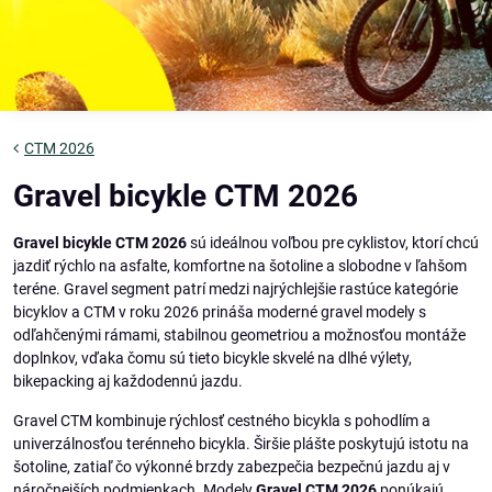
CTM 2026
Gravel bicykle CTM 2026
Gravel bicykle CTM 2026
sú ideálnou voľbou pre cyklistov, ktorí chcú
jazdiť rýchlo na asfalte, komfortne na šotoline a slobodne v ľahšom
teréne. Gravel segment patrí medzi najrýchlejšie rastúce kategórie
bicyklov a CTM v roku 2026 prináša moderné gravel modely s
odľahčenými rámami, stabilnou geometriou a možnosťou montáže
doplnkov, vďaka čomu sú tieto bicykle skvelé na dlhé výlety,
bikepacking aj každodennú jazdu.
Gravel CTM kombinuje rýchlosť cestného bicykla s pohodlím a
univerzálnosťou terénneho bicykla. Širšie plášte poskytujú istotu na
šotoline, zatiaľ čo výkonné brzdy zabezpečia bezpečnú jazdu aj v
náročnejších podmienkach. Modely
Gravel CTM 2026
ponúkajú