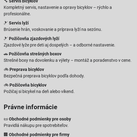
🔧
Servis bicyklov
Kompletný servis, nastavenie a opravy bicyklov – rýchlo a
profesionálne.
🎿
Servis lyží
Brúsenie hrán, voskovanie a príprava lyží na sezónu.
🎿
Požičovňa zjazdových lyží
Zjazdové lyže pre deti aj dospelých – a odborné nastavenie.
🚗
Požičovňa strešných boxov
Strešné boxy na dovolenku a výlety – montáž a poradenstvo v cene.
🚲
Preprava bicyklov
Bezpečná preprava bicyklov podľa dohody.
🚲
Požičovňa bicyklov
Požičaj si bicykel na deň alebo víkend.
Právne informácie
📜
Obchodné podmienky pre osoby
Pravidlá nákupu pre spotrebiteľov.
🏢
Obchodné podmienky pre firmy