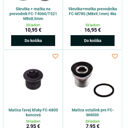
Skrutka + matka na
Skrutka+matka prevodníka
prevodník FC-T4060/T521
FC-M780 (M8x9,1mm) 4ks
M8x8,5mm
Skladom
Skladom
10,95 €
16,95 €
Do košíka
Do košíka
Matica ľavej kľuky FC-6800
Matica octalink pre FC-
koncová
M4000
Skladom
Skladom
2,95 €
7,95 €