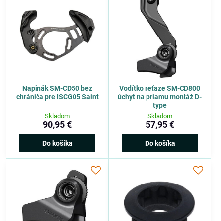
Napinák SM-CD50 bez
Vodítko reťaze SM-CD800
chrániča pre ISCG05 Saint
úchyt na priamu montáž D-
type
Skladom
Skladom
90,95 €
57,95 €
Do košíka
Do košíka