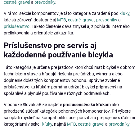
cestné
,
gravel
a
prevodníky
.
V rámci sekcie komponentov je táto kategória zaradená pod
kľuky
,
kde sú zároveň dostupné aj
MTB
,
cestné
,
gravel
,
prevodníky
a
príslušenstvo
. Takéto členenie dáva zmysel aj z pohľadu interného
prelinkovania a orientácie zákazníka.
Príslušenstvo pre servis aj
každodenné používanie bicykla
Táto kategória je určená pre jazdcov, ktorí chcú mať bicykel v dobrom
technickom stave a hľadajú riešenia pre údržbu, výmenu alebo
doplnenie dôležitých komponentov pohonu. Správne zvolené
príslušenstvo ku kľukám pomáha udržať bicykel pripravený na
spoľahlivé a plynulé používanie v rôznych podmienkach.
V ponuke SlovakiaBike nájdete
príslušenstvo ku kľukám
ako
prirodzenú súčasť kategórie pohonových komponentov. Pri výbere
sa oplatí myslieť na kompatibilitu, účel použitia a prepojenie s ďalšími
kategóriami v sekcii
kľuky
, najmä
MTB
,
cestné
,
gravel
a
prevodníky
.