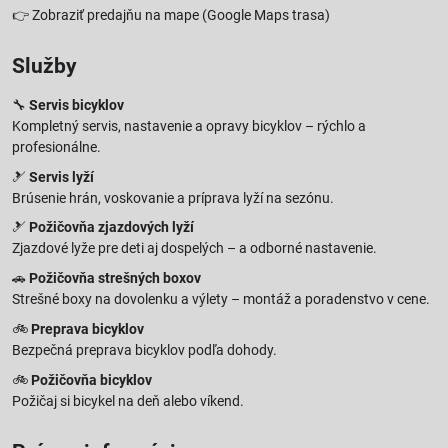
👉
Zobraziť predajňu na mape
(Google Maps trasa)
Služby
🔧
Servis bicyklov
Kompletný servis, nastavenie a opravy bicyklov – rýchlo a
profesionálne.
🎿
Servis lyží
Brúsenie hrán, voskovanie a príprava lyží na sezónu.
🎿
Požičovňa zjazdových lyží
Zjazdové lyže pre deti aj dospelých – a odborné nastavenie.
🚗
Požičovňa strešných boxov
Strešné boxy na dovolenku a výlety – montáž a poradenstvo v cene.
🚲
Preprava bicyklov
Bezpečná preprava bicyklov podľa dohody.
🚲
Požičovňa bicyklov
Požičaj si bicykel na deň alebo víkend.