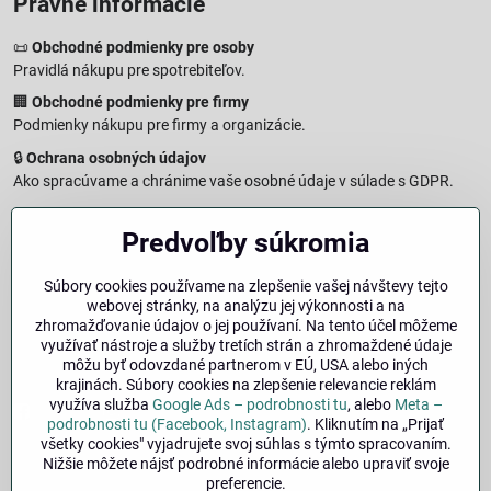
Právne informácie
📜
Obchodné podmienky pre osoby
Pravidlá nákupu pre spotrebiteľov.
🏢
Obchodné podmienky pre firmy
Podmienky nákupu pre firmy a organizácie.
🔒
Ochrana osobných údajov
Ako spracúvame a chránime vaše osobné údaje v súlade s GDPR.
🧾
Reklamačný formulár
Predvoľby súkromia
Jednoduché podanie reklamácie
↩️
Formulár na odstúpenie od zmluvy
Súbory cookies používame na zlepšenie vašej návštevy tejto
Vzorový formulár pre odstúpenie od zmluvy a vrátenie tovaru.
webovej stránky, na analýzu jej výkonnosti a na
🔐
Právna doložka – Autorské práva
zhromažďovanie údajov o jej používaní. Na tento účel môžeme
využívať nástroje a služby tretích strán a zhromaždené údaje
Informácie o ochrane obsahu, značiek a fotografií vrátane
môžu byť odovzdané partnerom v EÚ, USA alebo iných
podmienok.
krajinách. Súbory cookies na zlepšenie relevancie reklám
využíva služba
Google Ads – podrobnosti tu
, alebo
Meta –
Facebook
Instagram
podrobnosti tu (Facebook, Instagram)
. Kliknutím na „Prijať
všetky cookies" vyjadrujete svoj súhlas s týmto spracovaním.
Nižšie môžete nájsť podrobné informácie alebo upraviť svoje
🚚
Doprava
| 💳
Platba
| 🔁
Výber veľkosti
preferencie.