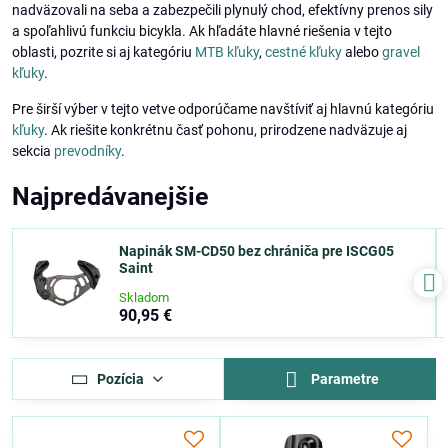
nadväzovali na seba a zabezpečili plynulý chod, efektívny prenos sily
a spoľahlivú funkciu bicykla. Ak hľadáte hlavné riešenia v tejto
oblasti, pozrite si aj kategóriu
MTB kľuky
,
cestné kľuky
alebo
gravel
kľuky
.
Pre širší výber v tejto vetve odporúčame navštíviť aj hlavnú kategóriu
kľuky
. Ak riešite konkrétnu časť pohonu, prirodzene nadväzuje aj
sekcia
prevodníky
.
Najpredávanejšie
Napinák SM-CD50 bez chrániča pre ISCG05
Saint
Skladom
90,95 €
Pozícia
Parametre