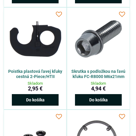
Poistka plastová ľavej kľuky
Skrutka s podložkou na ľavú
cestná 2-Piece/HTII
kľuku FC-R8000 M6x21mm
Skladom
Skladom
2,95 €
4,94 €
Do košíka
Do košíka