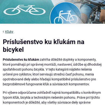
Kľuky
Príslušenstvo ku kľukám na
bicykel
Príslušenstvo ku kľukám
zahŕňa dôležité doplnky a komponenty,
ktoré pomáhajú pri správnej montáži, nastavení, údržbe aj dlhodobej
spoľahlivosti pohonu bicykla. V tejto kategórii nájdete riešenia
určené pre cyklistov, ktorí servisujú strednú časť pohonu, menia
opotrebované diely alebo hľadajú kompatibilné príslušenstvo pre
bezproblémové fungovanie kľúk a súvisiacich komponentov.
Pri výbere odporúčame zohľadniť najmä kompatibilitu s konkrétnym
typom kľúk, bicykla a technickým riešením pohonu. Práve pri týchto
komponentoch je dôležité, aby všetky súvisiace diely správne