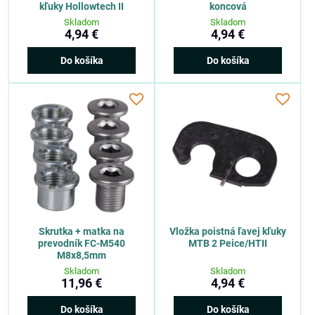
kľuky Hollowtech II
koncová
Skladom
Skladom
4,94 €
4,94 €
Do košíka
Do košíka
Skrutka + matka na
Vložka poistná ľavej kľuky
prevodník FC-M540
MTB 2 Peice/HTII
M8x8,5mm
Skladom
Skladom
11,96 €
4,94 €
Do košíka
Do košíka