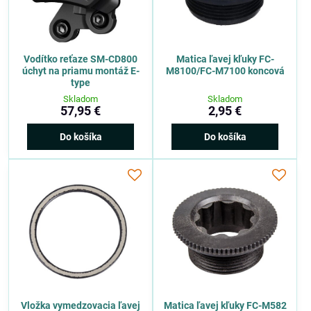
Vodítko reťaze SM-CD800
Matica ľavej kľuky FC-
úchyt na priamu montáž E-
M8100/FC-M7100 koncová
type
Skladom
Skladom
57,95 €
2,95 €
Do košíka
Do košíka
Vložka vymedzovacia ľavej
Matica ľavej kľuky FC-M582