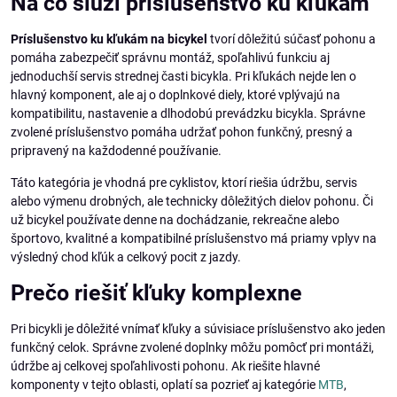
Na čo slúži príslušenstvo ku kľukám
Príslušenstvo ku kľukám na bicykel
tvorí dôležitú súčasť pohonu a
pomáha zabezpečiť správnu montáž, spoľahlivú funkciu aj
jednoduchší servis strednej časti bicykla. Pri kľukách nejde len o
hlavný komponent, ale aj o doplnkové diely, ktoré vplývajú na
kompatibilitu, nastavenie a dlhodobú prevádzku bicykla. Správne
zvolené príslušenstvo pomáha udržať pohon funkčný, presný a
pripravený na každodenné používanie.
Táto kategória je vhodná pre cyklistov, ktorí riešia údržbu, servis
alebo výmenu drobných, ale technicky dôležitých dielov pohonu. Či
už bicykel používate denne na dochádzanie, rekreačne alebo
športovo, kvalitné a kompatibilné príslušenstvo má priamy vplyv na
výsledný chod kľúk a celkový pocit z jazdy.
Prečo riešiť kľuky komplexne
Pri bicykli je dôležité vnímať kľuky a súvisiace príslušenstvo ako jeden
funkčný celok. Správne zvolené doplnky môžu pomôcť pri montáži,
údržbe aj celkovej spoľahlivosti pohonu. Ak riešite hlavné
komponenty v tejto oblasti, oplatí sa pozrieť aj kategórie
MTB
,