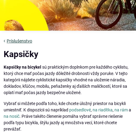
Príslušenstvo
Kapsičky
Kapsičky na bicykel
sú praktickým doplnkom pre každého cyklistu,
ktorý chce mať počas jazdy dôležité drobnosti vždy poruke. V tejto
kategórii nájdete cyklistické kapsičky vhodné na uloženie náradia,
dokladov, kľúčov, mobilu, peňaženky aj ďalších maličkostí, ktoré sa
oplatí mať počas jazdy bezpečne uložené.
Vybrať si môžete podľa toho, kde chcete úložný priestor na bicykli
umiestniť. K dispozícii sú napríklad
podsedlové
,
na riadítka
,
na rám
a
na nosič
. Práve takéto členenie pomáha vybrať správne riešenie
podľa typu bicykla, štýlu jazdy aj množstva vecí, ktoré chcete
prevážať.