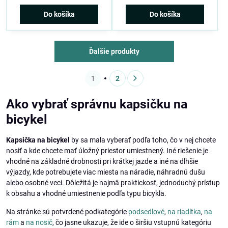
Do košíka
Do košíka
Ďalšie produkty
1
2
Ako vybrať správnu kapsičku na
bicykel
Kapsička na bicykel
by sa mala vyberať podľa toho, čo v nej chcete
nosiť a kde chcete mať úložný priestor umiestnený. Iné riešenie je
vhodné na základné drobnosti pri krátkej jazde a iné na dlhšie
výjazdy, kde potrebujete viac miesta na náradie, náhradnú dušu
alebo osobné veci. Dôležitá je najmä praktickosť, jednoduchý prístup
k obsahu a vhodné umiestnenie podľa typu bicykla.
Na stránke sú potvrdené podkategórie
podsedlové
,
na riadítka
,
na
rám
a
na nosič
, čo jasne ukazuje, že ide o širšiu vstupnú kategóriu