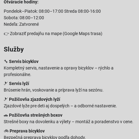
Otváracie hodiny:
Pondelok–Piatok: 08:00–17:00 Streda 08:00-16:00
Sobota: 08:00–12:00
Nedeľa: Zatvorené
👉
Zobraziť predajňu na mape
(Google Maps trasa)
Služby
🔧
Servis bicyklov
Kompletný servis, nastavenie a opravy bicyklov – rýchlo a
profesionálne.
🎿
Servis lyží
Brúsenie hrán, voskovanie a príprava lyží na sezónu.
🎿
Požičovňa zjazdových lyží
Zjazdové lyže pre deti aj dospelých – a odborné nastavenie.
🚗
Požičovňa strešných boxov
Strešné boxy na dovolenku a výlety – montáž a poradenstvo v cene.
🚲
Preprava bicyklov
Bezpečná preprava bicyklov podľa dohody.