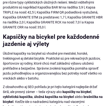
pre rôzne typy cyklistických úložných riešení. Medzi viditeľnými
produktmi sú napríklad Kapsička BAR M na riadítka 3,9 l, Kapsa
TRIPLE na nosič 42,5 l, Kapsička FIRM QR podsedlová vystužená,
Kapsička GRANITE STM za predstavec 1,7 l, Kapsička GRANITE HBR
na riadítka 2,0 l, Kapsička GRANITE RCK na nosič 7,0 l a Kapsa
GRANITE CRR na nosič 35,0 l.
Kapsičky na bicykel pre každodenné
jazdenie aj výlety
Úložné kapsičky na bicykel sú vhodné pre mestské, horské,
trekkingové aj detské bicykle. Praktické sú pre rekreačných jazdcov,
športovcov aj rodiny, ktoré chcú mať základnú výbavu uloženú
prehľadne a bezpečne. Správne zvolená kapsička pomáha spraviť
jazdu pohodlnejšou a organizovanejšou bez potreby nosiť všetko vo
vreckách alebo v batohu.
Z obsahového aj SEO pohľadu je pri tejto kategórii najlepšie držať
širší, ale presný zámer – teda výrazy ako
kapsičky na bicykel
,
cyklistická kapsička
,
úložná kapsička na bicykel
alebo
brašnička na
bicykel
. Keďže ide o nadradenú kategóriu nad viacerými