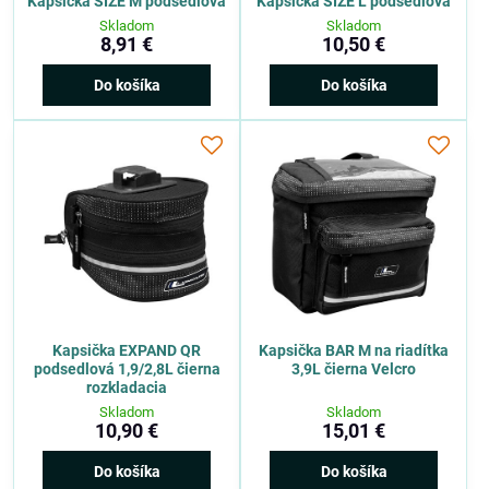
Kapsička SIZE M podsedlová
Kapsička SIZE L podsedlová
Skladom
Skladom
8,91 €
10,50 €
Do košíka
Do košíka
Kapsička EXPAND QR
Kapsička BAR M na riadítka
podsedlová 1,9/2,8L čierna
3,9L čierna Velcro
rozkladacia
Skladom
Skladom
10,90 €
15,01 €
Do košíka
Do košíka