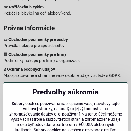
🚲
Požičovňa bicyklov
Požičaj si bicykel na deň alebo víkend.
Právne informácie
📜
Obchodné podmienky pre osoby
Pravidlá nákupu pre spotrebiteľov.
🏢
Obchodné podmienky pre firmy
Podmienky nákupu pre firmy a organizácie.
🔒
Ochrana osobných údajov
Ako spracúvame a chránime vaše osobné údaje v súlade s GDPR.
🧾
Reklamačný formulár
Predvoľby súkromia
Jednoduché podanie reklamácie
↩️
Formulár na odstúpenie od zmluvy
Súbory cookies používame na zlepšenie vašej návštevy tejto
Vzorový formulár pre odstúpenie od zmluvy a vrátenie tovaru.
webovej stránky, na analýzu jej výkonnosti a na
🔐
Právna doložka – Autorské práva
zhromažďovanie údajov o jej používaní. Na tento účel môžeme
využívať nástroje a služby tretích strán a zhromaždené údaje
Informácie o ochrane obsahu, značiek a fotografií vrátane
môžu byť odovzdané partnerom v EÚ, USA alebo iných
podmienok.
krajinách. Súbory cookies na zlepšenie relevancie reklám