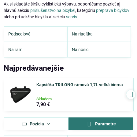
Ak si skladáte širšiu cyklistickú výbavu, odporúčame pozrieť aj
hlavnú sekciu
príslušenstvo na bicykel
, kategóriu
preprava bicyklov
alebo pri údržbe bicykla aj sekciu
servis
.
Podsedlové
Na riadítka
Na rám
Na nosič
Najpredávanejšie
Kapsička TRILONG rámová 1,7L veľká čierna
Skladom
7,90 €
Pozícia
Parametre