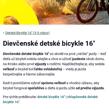
Detské Bicykle 16" (3-5 rokov)
Dievčenské detské bicykle 16"
Dievčenské detské bicykle 16"
sú skvelé na prvé „väčšie“ jazdy – keď
dieťa už bicykel ovláda istejšie a chce si užívať
jazdenie
okolo domu,
na ihrisko alebo prvé
výjazdy
s rodičmi. Najdôležitejšie je, aby sedela
veľkosť
a bicykel bol
ľahko ovládateľný
– vtedy je jazda
bezpečnejšia a hlavne zábavnejšia.
Radi ti pomôžeme vybrať
správnu veľkosť
a vhodnú výbavu, aby
bicykel fungoval
spoľahlivo
a dieťa si jazdu užilo
od prvého výjazdu
.
Pre rýchle prekliknutie:
detské bicykle 16"
|
chlapčenské detské
bicykle 16"
.