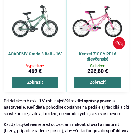
10%
ACADEMY Grade 3 Belt - 16"
Kenzel ZIGGY RF16
dievčenské
Vypredané
Skladom
469 €
226,80 €
Zobraziť
Zobraziť
Pri detskom bicykli 16" robí najväčší rozdiel
správny posed
a
nastavenie
. Keď dieťa pohodlne dosiahne na pedále aj riadidlá a cíti
sa iste pri rozjazde aj brzdení, učenie ide rýchlejšie a s úsmevom.
Každý bicykel vieme pred odovzdaním
skontrolovať a nastaviť
(brzdy, prípadne radenie, posed), aby všetko fungovalo
spoľahlivo
a