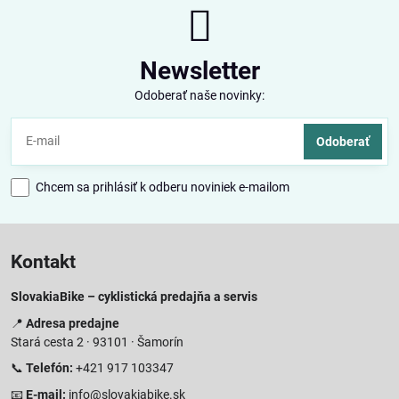
Newsletter
Odoberať naše novinky:
Odoberať
Chcem sa prihlásiť k odberu noviniek e-mailom
Kontakt
SlovakiaBike – cyklistická predajňa a servis
📍
Adresa predajne
Stará cesta 2 · 93101 · Šamorín
📞
Telefón:
+421 917 103347
📧
E-mail:
info@slovakiabike.sk