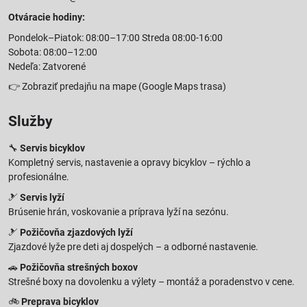
Otváracie hodiny:
Pondelok–Piatok: 08:00–17:00 Streda 08:00-16:00
Sobota: 08:00–12:00
Nedeľa: Zatvorené
👉
Zobraziť predajňu na mape
(Google Maps trasa)
Služby
🔧
Servis bicyklov
Kompletný servis, nastavenie a opravy bicyklov – rýchlo a
profesionálne.
🎿
Servis lyží
Brúsenie hrán, voskovanie a príprava lyží na sezónu.
🎿
Požičovňa zjazdových lyží
Zjazdové lyže pre deti aj dospelých – a odborné nastavenie.
🚗
Požičovňa strešných boxov
Strešné boxy na dovolenku a výlety – montáž a poradenstvo v cene.
🚲
Preprava bicyklov