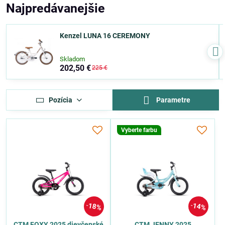
Najpredávanejšie
Kenzel LUNA 16 CEREMONY
Skladom
202,50 €
225 €
Pozícia
Parametre
Vyberte farbu
18%
14%
CTM FOXY 2025 dievčenské
CTM JENNY 2025