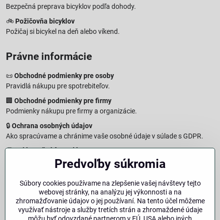
Bezpečná preprava bicyklov podľa dohody.
🚲
Požičovňa bicyklov
Požičaj si bicykel na deň alebo víkend.
Právne informácie
📜
Obchodné podmienky pre osoby
Pravidlá nákupu pre spotrebiteľov.
🏢
Obchodné podmienky pre firmy
Podmienky nákupu pre firmy a organizácie.
🔒
Ochrana osobných údajov
Ako spracúvame a chránime vaše osobné údaje v súlade s GDPR.
🧾
Reklamačný formulár
Predvoľby súkromia
Jednoduché podanie reklamácie
↩️
Formulár na odstúpenie od zmluvy
Súbory cookies používame na zlepšenie vašej návštevy tejto
Vzorový formulár pre odstúpenie od zmluvy a vrátenie tovaru.
webovej stránky, na analýzu jej výkonnosti a na
🔐
Právna doložka – Autorské práva
zhromažďovanie údajov o jej používaní. Na tento účel môžeme
využívať nástroje a služby tretích strán a zhromaždené údaje
Informácie o ochrane obsahu, značiek a fotografií vrátane
môžu byť odovzdané partnerom v EÚ, USA alebo iných