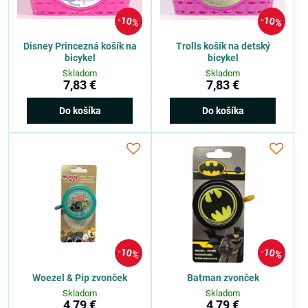
10%
10%
Disney Princezná košík na
Trolls košík na detský
bicykel
bicykel
Skladom
Skladom
7,83 €
7,83 €
Do košíka
Do košíka
10%
10%
Woezel & Pip zvonček
Batman zvonček
Skladom
Skladom
4,79 €
4,79 €