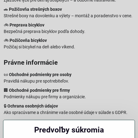
Zjazdové lyže pre deti aj dospelých – a odborné nastavenie.
🚗
Požičovňa strešných boxov
Strešné boxy na dovolenku a výlety – montáž a poradenstvo v cene.
🚲
Preprava bicyklov
Bezpečná preprava bicyklov podľa dohody.
🚲
Požičovňa bicyklov
Požičaj si bicykel na deň alebo víkend.
Právne informácie
📜
Obchodné podmienky pre osoby
Pravidlá nákupu pre spotrebiteľov.
🏢
Obchodné podmienky pre firmy
Podmienky nákupu pre firmy a organizácie.
🔒
Ochrana osobných údajov
Ako spracúvame a chránime vaše osobné údaje v súlade s GDPR.
🧾
Reklamačný formulár
Predvoľby súkromia
Jednoduché podanie reklamácie
↩️
Formulár na odstúpenie od zmluvy