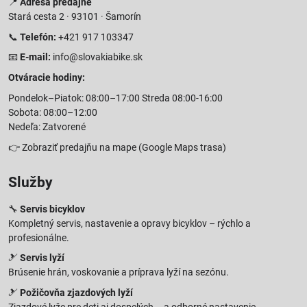
📍
Adresa predajne
Stará cesta 2 · 93101 · Šamorín
📞
Telefón:
+421 917 103347
📧
E-mail:
info@slovakiabike.sk
Otváracie hodiny:
Pondelok–Piatok: 08:00–17:00 Streda 08:00-16:00
Sobota: 08:00–12:00
Nedeľa: Zatvorené
👉
Zobraziť predajňu na mape
(Google Maps trasa)
Služby
🔧
Servis bicyklov
Kompletný servis, nastavenie a opravy bicyklov – rýchlo a
profesionálne.
🎿
Servis lyží
Brúsenie hrán, voskovanie a príprava lyží na sezónu.
🎿
Požičovňa zjazdových lyží