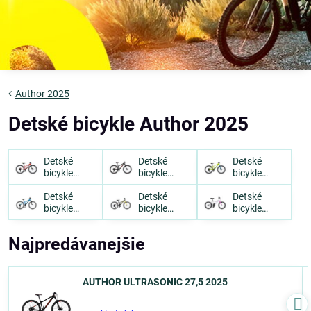
Author 2025
Detské bicykle Author 2025
Detské
Detské
Detské
bicykle
bicykle
bicykle
Author 29"
Author
Author 26"
2025
Detské
27,5" 2025
Detské
2025
Detské
bicykle
bicykle
bicykle
Author 24"
Author 20"
Author 16"
2025
2025
2025
Najpredávanejšie
AUTHOR ULTRASONIC 27,5 2025