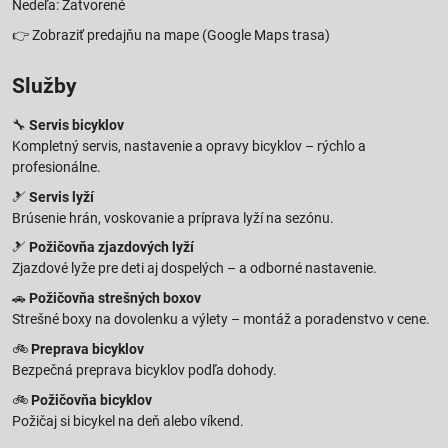
Nedeľa: Zatvorené
👉
Zobraziť predajňu na mape
(Google Maps trasa)
Služby
🔧
Servis bicyklov
Kompletný servis, nastavenie a opravy bicyklov – rýchlo a
profesionálne.
🎿
Servis lyží
Brúsenie hrán, voskovanie a príprava lyží na sezónu.
🎿
Požičovňa zjazdových lyží
Zjazdové lyže pre deti aj dospelých – a odborné nastavenie.
🚗
Požičovňa strešných boxov
Strešné boxy na dovolenku a výlety – montáž a poradenstvo v cene.
🚲
Preprava bicyklov
Bezpečná preprava bicyklov podľa dohody.
🚲
Požičovňa bicyklov
Požičaj si bicykel na deň alebo víkend.