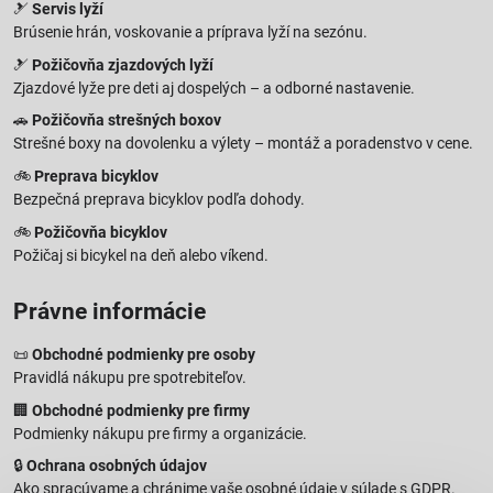
🎿
Servis lyží
Brúsenie hrán, voskovanie a príprava lyží na sezónu.
🎿
Požičovňa zjazdových lyží
Zjazdové lyže pre deti aj dospelých – a odborné nastavenie.
🚗
Požičovňa strešných boxov
Strešné boxy na dovolenku a výlety – montáž a poradenstvo v cene.
🚲
Preprava bicyklov
Bezpečná preprava bicyklov podľa dohody.
🚲
Požičovňa bicyklov
Požičaj si bicykel na deň alebo víkend.
Právne informácie
📜
Obchodné podmienky pre osoby
Pravidlá nákupu pre spotrebiteľov.
🏢
Obchodné podmienky pre firmy
Podmienky nákupu pre firmy a organizácie.
🔒
Ochrana osobných údajov
Ako spracúvame a chránime vaše osobné údaje v súlade s GDPR.