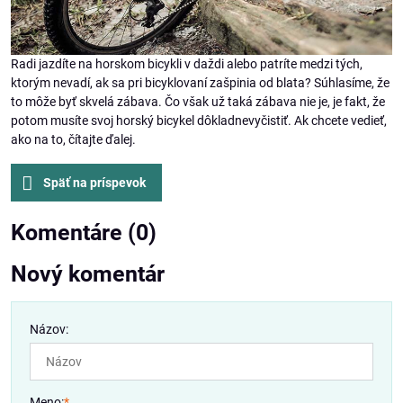
Radi jazdíte na horskom bicykli v daždi alebo patríte medzi tých,
ktorým nevadí, ak sa pri bicyklovaní zašpinia od blata? Súhlasíme, že
to môže byť skvelá zábava. Čo však už taká zábava nie je, je fakt, že
potom musíte svoj horský bicykel dôkladnevyčistiť. Ak chcete vedieť,
ako na to, čítajte ďalej.
Späť na príspevok
Komentáre (0)
Nový komentár
Názov:
Meno:
*