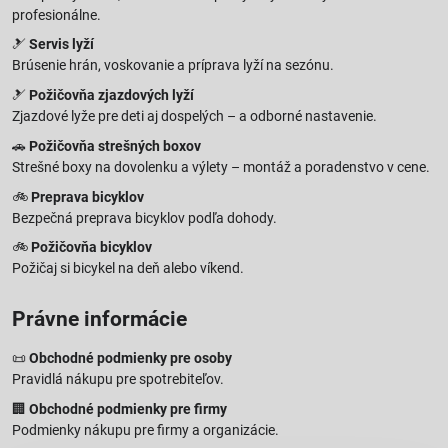
profesionálne.
🎿
Servis lyží
Brúsenie hrán, voskovanie a príprava lyží na sezónu.
🎿
Požičovňa zjazdových lyží
Zjazdové lyže pre deti aj dospelých – a odborné nastavenie.
🚗
Požičovňa strešných boxov
Strešné boxy na dovolenku a výlety – montáž a poradenstvo v cene.
🚲
Preprava bicyklov
Bezpečná preprava bicyklov podľa dohody.
🚲
Požičovňa bicyklov
Požičaj si bicykel na deň alebo víkend.
Právne informácie
📜
Obchodné podmienky pre osoby
Pravidlá nákupu pre spotrebiteľov.
🏢
Obchodné podmienky pre firmy
Podmienky nákupu pre firmy a organizácie.