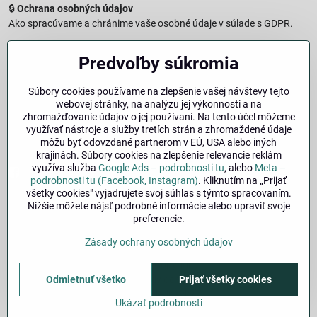
🔒
Ochrana osobných údajov
Ako spracúvame a chránime vaše osobné údaje v súlade s GDPR.
🧾
Reklamačný formulár
Predvoľby súkromia
Jednoduché podanie reklamácie
↩️
Formulár na odstúpenie od zmluvy
Súbory cookies používame na zlepšenie vašej návštevy tejto
Vzorový formulár pre odstúpenie od zmluvy a vrátenie tovaru.
webovej stránky, na analýzu jej výkonnosti a na
🔐
Právna doložka – Autorské práva
zhromažďovanie údajov o jej používaní. Na tento účel môžeme
využívať nástroje a služby tretích strán a zhromaždené údaje
Informácie o ochrane obsahu, značiek a fotografií vrátane
môžu byť odovzdané partnerom v EÚ, USA alebo iných
podmienok.
krajinách. Súbory cookies na zlepšenie relevancie reklám
využíva služba
Google Ads – podrobnosti tu
, alebo
Meta –
Facebook
Instagram
podrobnosti tu (Facebook, Instagram)
. Kliknutím na „Prijať
všetky cookies" vyjadrujete svoj súhlas s týmto spracovaním.
Nižšie môžete nájsť podrobné informácie alebo upraviť svoje
🚚
Doprava
| 💳
Platba
| 🔁
Výber veľkosti
preferencie.
bicykla
| ❓
FAQ
| 👤
Môj účet
Zásady ochrany osobných údajov
©
2026
Copyright
Predvoľby súkromia
Odmietnuť všetko
Zásady ochrany osobných údajov
Prijať všetky cookies
Stav objednávky
Ukázať podrobnosti
Vytvorené pomocou:
BiznisWeb.sk