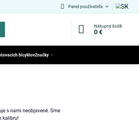
Panel používateľa
Nákupný košík
0 €
stovacích bicyklov
Značky
vuje s nami neobjavené. Sme
 kalibru!