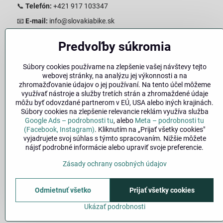
📞
Telefón:
+421 917 103347
📧
E-mail:
info@slovakiabike.sk
Otváracie hodiny:
Predvoľby súkromia
Pondelok–Piatok: 08:00–17:00 Streda 08:00-16:00
Sobota: 08:00–12:00
Súbory cookies používame na zlepšenie vašej návštevy tejto
Nedeľa: Zatvorené
webovej stránky, na analýzu jej výkonnosti a na
zhromažďovanie údajov o jej používaní. Na tento účel môžeme
👉
Zobraziť predajňu na mape
(Google Maps trasa)
využívať nástroje a služby tretích strán a zhromaždené údaje
môžu byť odovzdané partnerom v EÚ, USA alebo iných krajinách.
Súbory cookies na zlepšenie relevancie reklám využíva služba
Google Ads – podrobnosti tu
, alebo
Meta – podrobnosti tu
(Facebook, Instagram)
. Kliknutím na „Prijať všetky cookies"
vyjadrujete svoj súhlas s týmto spracovaním. Nižšie môžete
nájsť podrobné informácie alebo upraviť svoje preferencie.
Zásady ochrany osobných údajov
🚚
Doprava
|
Odmietnuť všetko
Prijať všetky cookies
©
2026
Ukázať podrobnosti