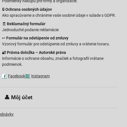
Podmienky nákupu pre firmy a organizácie.
🔒
Ochrana osobných údajov
Ako spracúvame a chránime vaše osobné údaje v súlade s GDPR.
🧾
Reklamačný formulár
Jednoduché podanie reklamácie
↩️
Formulár na odstúpenie od zmluvy
Vzorový formulár pre odstúpenie od zmluvy a vrátenie tovaru.
🔐
Právna doložka – Autorské práva
Informácie o ochrane obsahu, značiek a fotografií vrátane
podmienok.
Facebook
Instagram
 👤
Môj účet
jednávky