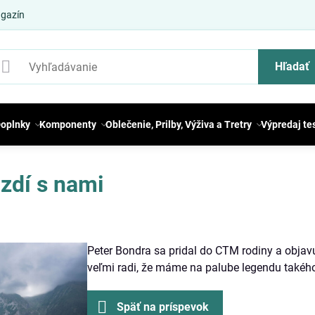
gazín
Hľadať
oplnky
Komponenty
Oblečenie, Prilby, Výživa a Tretry
Výpredaj te
zdí s nami
Peter Bondra sa pridal do CTM rodiny a obja
veľmi radi, že máme na palube legendu takého
Späť na príspevok