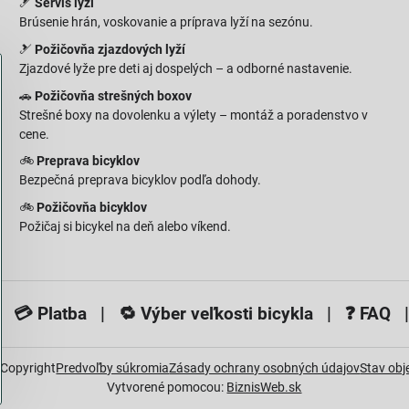
🎿
Servis lyží
Brúsenie hrán, voskovanie a príprava lyží na sezónu.
🎿
Požičovňa zjazdových lyží
Zjazdové lyže pre deti aj dospelých – a odborné nastavenie.
🚗
Požičovňa strešných boxov
Strešné boxy na dovolenku a výlety – montáž a poradenstvo v
cene.
🚲
Preprava bicyklov
Bezpečná preprava bicyklov podľa dohody.
🚲
Požičovňa bicyklov
Požičaj si bicykel na deň alebo víkend.
 💳
Platba
| 🔁
Výber veľkosti bicykla
| ❓
FAQ
|
Copyright
Predvoľby súkromia
Zásady ochrany osobných údajov
Stav ob
Vytvorené pomocou:
BiznisWeb.sk