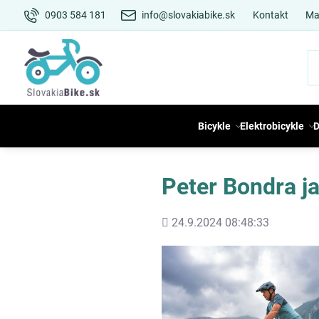
0903 584 181
info@slovakiabike.sk
Kontakt
Ma
Bicykle
Elektrobicykle
D
Peter Bondra ja
Pridané
24.9.2024 08:48:33