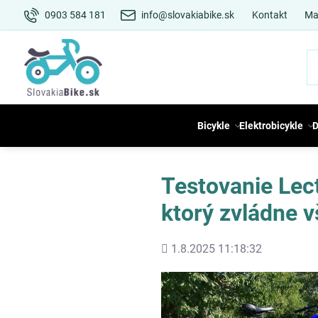
0903 584 181
info@slovakiabike.sk
Kontakt
Ma
Bicykle
Elektrobicykle
D
Testovanie Lec
ktorý zvládne v
Pridané
1.8.2025 11:18:32