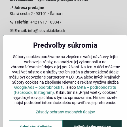
📍
Adresa predajne
Stará cesta 2 · 93101 · Šamorín
📞
Telefón:
+421 917 103347
📧
E-mail:
info@slovakiabike.sk
Otváracie hodiny:
Predvoľby súkromia
Pondelok–Piatok: 08:00–17:00 Streda 08:00-16:00
Sobota: 08:00–12:00
Súbory cookies používame na zlepšenie vašej návštevy tejto
Nedeľa: Zatvorené
webovej stránky, na analýzu jej výkonnosti a na
zhromažďovanie údajov o jej používaní. Na tento účel môžeme
👉
Zobraziť predajňu na mape
(Google Maps trasa)
využívať nástroje a služby tretích strán a zhromaždené údaje
môžu byť odovzdané partnerom v EÚ, USA alebo iných krajinách.
Súbory cookies na zlepšenie relevancie reklám využíva služba
Google Ads – podrobnosti tu
, alebo
Meta – podrobnosti tu
(Facebook, Instagram)
. Kliknutím na „Prijať všetky cookies"
vyjadrujete svoj súhlas s týmto spracovaním. Nižšie môžete
nájsť podrobné informácie alebo upraviť svoje preferencie.
Zásady ochrany osobných údajov
🚚
Doprava
|