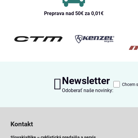
Preprava nad 50€ za 0,01€
Newsletter
Chcem sa
Odoberať naše novinky:
Kontakt
SlovakiaBike – cyklistická predajňa a servis