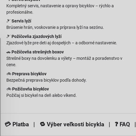
Kompletný servis, nastavenie a opravy bicyklov – rýchlo a
profesionálne.
🎿
Servis lyží
Brúsenie hrán, voskovanie a príprava lyží na sezónu.
🎿
Požičovňa zjazdových lyží
Zjazdové lyže pre deti aj dospelých – a odborné nastavenie.
🚗
Požičovňa strešných boxov
Strešné boxy na dovolenku a výlety – montáž a poradenstvo v
cene.
🚲
Preprava bicyklov
Bezpečná preprava bicyklov podľa dohody.
🚲
Požičovňa bicyklov
Požičaj si bicykel na deň alebo víkend.
 💳
Platba
| 🔁
Výber veľkosti bicykla
| ❓
FAQ
|