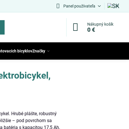
Panel používateľa
Nákupný košík
0 €
stovacích bicyklov
Značky
ktrobicykel,
ykel. Hrubé plášte, robustný
bližšie – pod povrchom sa
 batéria s kapacitou 17,5 Ah,