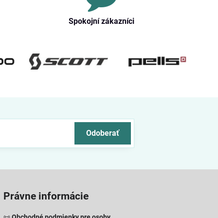
Spokojní zákazníci
Odoberať
Právne informácie
📜
Obchodné podmienky pre osoby