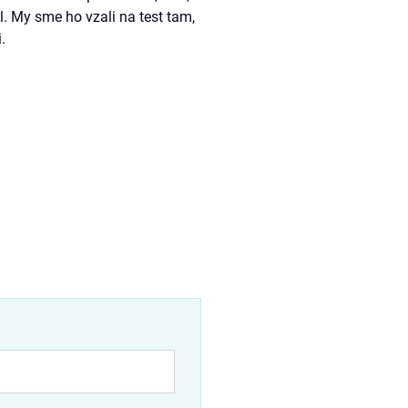
l. My sme ho vzali na test tam,
.