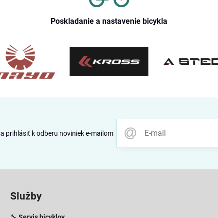
Poskladanie a nastavenie bicykla
 prihlásiť k odberu noviniek e-mailom
Služby
🔧
Servis bicyklov