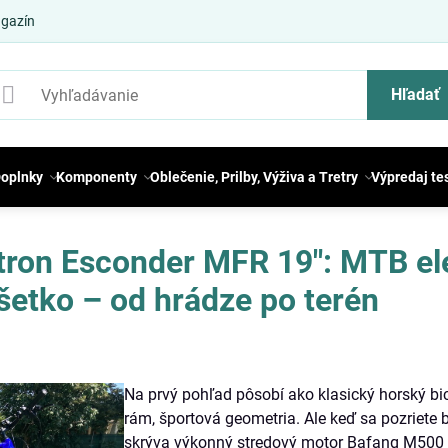
gazín
Hľadať
oplnky
Komponenty
Oblečenie, Prilby, Výživa a Tretry
Výpredaj te
tron Esconder MFR 19″: MTB ele
šetko – od hrádze po terén
Na prvý pohľad pôsobí ako klasický horský bic
rám, športová geometria. Ale keď sa pozriete 
skrýva výkonný stredový motor Bafang M500 a