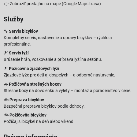
👉
Zobraziť predajňu na mape
(Google Maps trasa)
Služby
🔧
Servis bicyklov
Kompletný servis, nastavenie a opravy bicyklov – rýchlo a
profesionálne.
🎿
Servis lyží
Brúsenie hrán, voskovanie a príprava lyží na sezónu.
🎿
Požičovňa zjazdových lyží
Zjazdové lyže pre deti aj dospelých – a odborné nastavenie.
🚗
Požičovňa strešných boxov
Strešné boxy na dovolenku a výlety – montáž a poradenstvo v cene.
🚲
Preprava bicyklov
Bezpečná preprava bicyklov podľa dohody.
🚲
Požičovňa bicyklov
Požičaj si bicykel na deň alebo víkend.