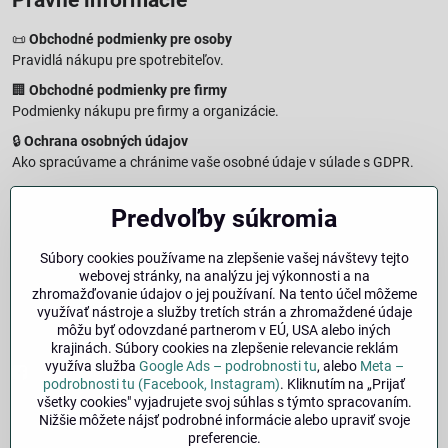
Právne informácie
📜
Obchodné podmienky pre osoby
Pravidlá nákupu pre spotrebiteľov.
🏢
Obchodné podmienky pre firmy
Podmienky nákupu pre firmy a organizácie.
🔒
Ochrana osobných údajov
Ako spracúvame a chránime vaše osobné údaje v súlade s GDPR.
🧾
Reklamačný formulár
Predvoľby súkromia
Jednoduché podanie reklamácie
↩️
Formulár na odstúpenie od zmluvy
Súbory cookies používame na zlepšenie vašej návštevy tejto
Vzorový formulár pre odstúpenie od zmluvy a vrátenie tovaru.
webovej stránky, na analýzu jej výkonnosti a na
🔐
Právna doložka – Autorské práva
zhromažďovanie údajov o jej používaní. Na tento účel môžeme
využívať nástroje a služby tretích strán a zhromaždené údaje
Informácie o ochrane obsahu, značiek a fotografií vrátane
môžu byť odovzdané partnerom v EÚ, USA alebo iných
podmienok.
krajinách. Súbory cookies na zlepšenie relevancie reklám
využíva služba
Google Ads – podrobnosti tu
, alebo
Meta –
Facebook
Instagram
podrobnosti tu (Facebook, Instagram)
. Kliknutím na „Prijať
všetky cookies" vyjadrujete svoj súhlas s týmto spracovaním.
Nižšie môžete nájsť podrobné informácie alebo upraviť svoje
🚚
Doprava
| 💳
Platba
| 🔁
Výber veľkosti
preferencie.