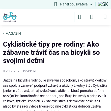
Panel používateľa
MAGAZÍN
Cyklistické tipy pre rodiny: Ako
zábavne tráviť čas na bicykli so
svojimi deťmi
Pridané
20.7.2023 12:43:09
Jazda na bicykli s rodinou je skvelým spôsobom, ako stráviť kvalitný
čas spolu a zároveň podporiť zdravý a aktívny životný štýl. Cyklistika
je nielen zábavná, ale aj vzdelávacia aktivita, ktorá pomáha deťom
rozvíjať ich koordinačné schopnosti, posilňuje ich svaly a prispieva k
celkovej fyzickej kondícii. Ak ste cyklistika s deťmi ešte neskúšali,
alebo by ste radi vylepšili vaše rodinné cyklistické dobrodružstvá,