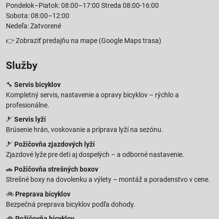
Pondelok–Piatok: 08:00–17:00 Streda 08:00-16:00
Sobota: 08:00–12:00
Nedeľa: Zatvorené
👉
Zobraziť predajňu na mape
(Google Maps trasa)
Služby
🔧
Servis bicyklov
Kompletný servis, nastavenie a opravy bicyklov – rýchlo a
profesionálne.
🎿
Servis lyží
Brúsenie hrán, voskovanie a príprava lyží na sezónu.
🎿
Požičovňa zjazdových lyží
Zjazdové lyže pre deti aj dospelých – a odborné nastavenie.
🚗
Požičovňa strešných boxov
Strešné boxy na dovolenku a výlety – montáž a poradenstvo v cene.
🚲
Preprava bicyklov
Bezpečná preprava bicyklov podľa dohody.
🚲
Požičovňa bicyklov