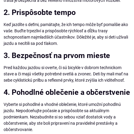
trasa je bezpečná a bez veľkého množstva motorových vozidiel.
2. Prispôsobte tempo
Keď jazdíte s deťmi, pamätajte, že ich tempo môže byť pomalšie ako
vaše. Buďte trpezliví a prispôsobte rýchlosť a dĺžku trasy
schopnostiam najmladších účastníkov. Dôležité je, aby si deti užívali
jazdu a necítili sa pod tlakom.
3. Bezpečnosť na prvom mieste
Pred každou jazdou si overte, či sú bicykle v dobrom technickom
stave a či majú všetky potrebné svetlá a zvonec. Deti by mali mať na
sebe cyklistickú prilbu a reflexné prvky, ktoré zvýšia ich viditeľnosť.
4. Pohodlné oblečenie a občerstvenie
Vyberte si pohodlné a vhodné oblečenie, ktoré umožní pohodlnú
jazdu. Nepodceňujte počasie a prispôsobte sa aktuálnym
podmienkam. Nezabudnite si so sebou vziať dostatok vody a
občerstvenie, aby ste boli pripravení na pravidelné prestávky a
občerstvovanie.