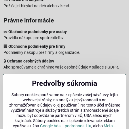
Požičaj si bicykel na deň alebo víkend.
Právne informácie
📜
Obchodné podmienky pre osoby
Pravidlá nákupu pre spotrebiteľov.
🏢
Obchodné podmienky pre firmy
Podmienky nákupu pre firmy a organizácie.
🔒
Ochrana osobných údajov
Ako spracúvame a chránime vaše osobné údaje v súlade s GDPR.
🧾
Reklamačný formulár
Predvoľby súkromia
Jednoduché podanie reklamácie
↩️
Formulár na odstúpenie od zmluvy
Súbory cookies používame na zlepšenie vašej návštevy tejto
Vzorový formulár pre odstúpenie od zmluvy a vrátenie tovaru.
webovej stránky, na analýzu jej výkonnosti a na
🔐
Právna doložka – Autorské práva
zhromažďovanie údajov o jej používaní. Na tento účel môžeme
využívať nástroje a služby tretích strán a zhromaždené údaje
Informácie o ochrane obsahu, značiek a fotografií vrátane
môžu byť odovzdané partnerom v EÚ, USA alebo iných
podmienok.
krajinách. Súbory cookies na zlepšenie relevancie reklám
využíva služba
Google Ads – podrobnosti tu
, alebo
Meta –
Facebook
Instagram