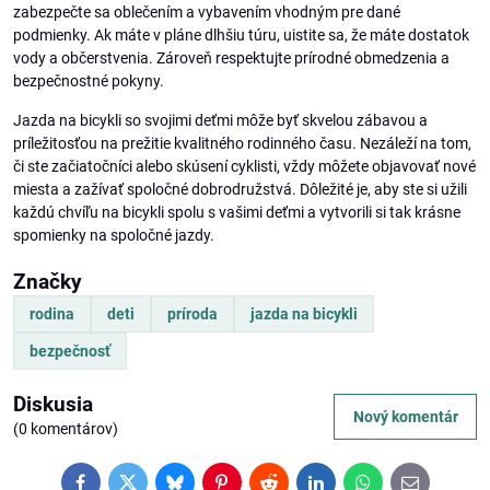
zabezpečte sa oblečením a vybavením vhodným pre dané
podmienky. Ak máte v pláne dlhšiu túru, uistite sa, že máte dostatok
vody a občerstvenia. Zároveň respektujte prírodné obmedzenia a
bezpečnostné pokyny.
Jazda na bicykli so svojimi deťmi môže byť skvelou zábavou a
príležitosťou na prežitie kvalitného rodinného času. Nezáleží na tom,
či ste začiatočníci alebo skúsení cyklisti, vždy môžete objavovať nové
miesta a zažívať spoločné dobrodružstvá. Dôležité je, aby ste si užili
každú chvíľu na bicykli spolu s vašimi deťmi a vytvorili si tak krásne
spomienky na spoločné jazdy.
Značky
rodina
deti
príroda
jazda na bicykli
bezpečnosť
Diskusia
Nový komentár
(0 komentárov)
Facebook
Twitter
Bluesky
Pinterest
Reddit
LinkedIn
WhatsApp
E-