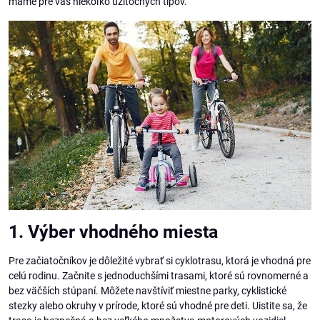
máme pre vás niekoľko užitočných tipov.
1. Výber vhodného miesta
Pre začiatočníkov je dôležité vybrať si cyklotrasu, ktorá je vhodná pre
celú rodinu. Začnite s jednoduchšími trasami, ktoré sú rovnomerné a
bez väčších stúpaní. Môžete navštíviť miestne parky, cyklistické
stezky alebo okruhy v prírode, ktoré sú vhodné pre deti. Uistite sa, že