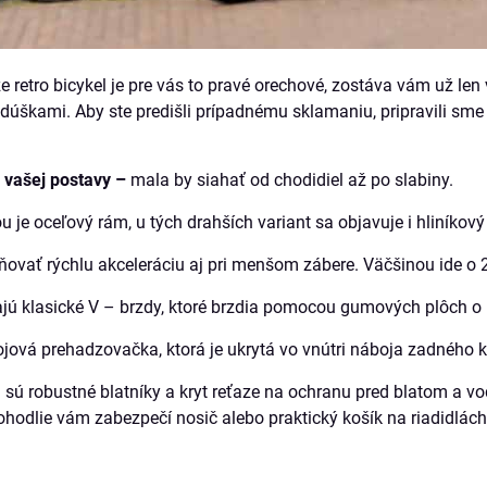
e retro bicykel je pre vás to pravé orechové, zostáva vám už len
dúškami. Aby ste predišli prípadnému sklamaniu, pripravili sme
 vašej postavy –
mala by siahať od chodidiel až po slabiny.
u je oceľový rám, u tých drahších variant sa objavuje i hliníko
vať rýchlu akceleráciu aj pri menšom zábere. Väčšinou ide o 2
jú klasické V – brzdy, ktoré brzdia pomocou gumových plôch o r
jová prehadzovačka, ktorá je ukrytá vo vnútri náboja zadného k
sú robustné blatníky a kryt reťaze na ochranu pred blatom a v
ohodlie vám zabezpečí nosič alebo praktický košík na riadidlách.