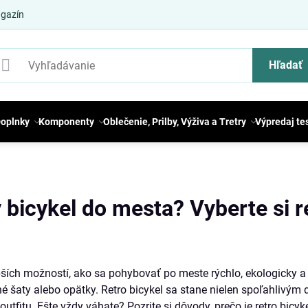
gazín
Hľadať
oplnky
Komponenty
Oblečenie, Prilby, Výživa a Tretry
Výpredaj te
 bicykel do mesta? Vyberte si re
epších možností, ako sa pohybovať po meste rýchlo, ekologicky a
né šaty alebo opätky. Retro bicykel sa stane nielen spoľahlivým
fitu. Ešte vždy váhate? Pozrite si dôvody, prečo je retro bicyk