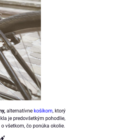
ny,
alternatívne
košíkom
, ktorý
kla je predovšetkým pohodlie,
 o všetkom, čo ponúka okolie.
sť