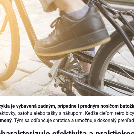
cykla je vybavená zadným, prípadne i predným nosičom batoži
aktovky, batohu alebo tašky s nákupom. Keďže cieľom retro bicy
iamený
. Tým sa odľahčuje chrbtica a umožňuje dokonalý prehľad
harakterizuje efektivita a prakticko