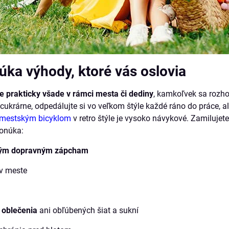
úka výhody, ktoré vás oslovia
e prakticky všade v rámci mesta či dediny
, kamkoľvek sa rozho
cukrárne, odpedálujte si vo veľkom štýle každé ráno do práce, al
mestským bicyklom
v retro štýle je vysoko návykové. Zamilujete
ponúka:
ným dopravným zápcham
v meste
 oblečenia
ani obľúbených šiat a sukní