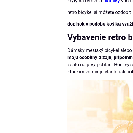
kryty na reťaze a
blatníky
vás o
retro bicykel si môžete ozdobi
doplnok v podobe košíka využi
Vybavenie retro b
Dámsky mestský bicykel alebo p
majú osobitný dizajn, pripomín
zdalo na prvý pohľad. Hoci vyze
ktoré im zaručujú vlastnosti p