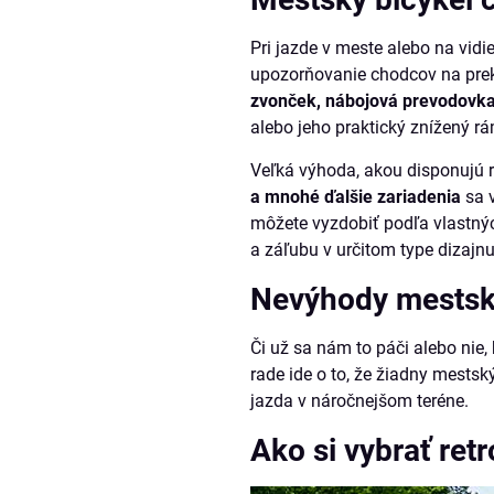
Pri jazde v meste alebo na vidi
upozorňovanie chodcov na preká
zvonček, nábojová prevodovka,
alebo jeho praktický znížený rá
Veľká výhoda, akou disponujú re
a mnohé ďalšie zariadenia
sa v
môžete vyzdobiť podľa vlastných
a záľubu v určitom type dizajnu
Nevýhody mestské
Či už sa nám to páči alebo nie,
rade ide o to, že žiadny mestský 
jazda v náročnejšom teréne.
Ako si vybrať retr