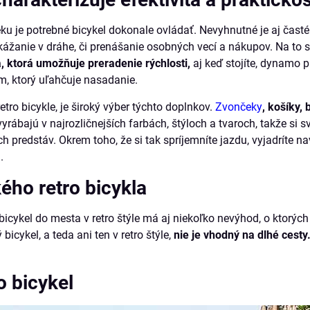
eku je potrebné bicykel dokonale ovládať. Nevyhnutné je aj časté
žanie v dráhe, či prenášanie osobných vecí a nákupov. Na to s
 ktorá umožňuje preradenie rýchlosti,
aj keď stojíte, dynamo p
m, ktorý uľahčuje nasadanie.
tro bicykle, je široký výber týchto doplnkov.
Zvončeky
, košíky, 
yrábajú v najrozličnejších farbách, štýloch a tvaroch, takže si 
 predstáv. Okrem toho, že si tak spríjemníte jazdu, vyjadríte na
.
ho retro bicykla
 bicykel do mesta v retro štýle má aj niekoľko nevýhod, o ktorých
bicykel, a teda ani ten v retro štýle,
nie je vhodný na dlhé cesty
o bicykel