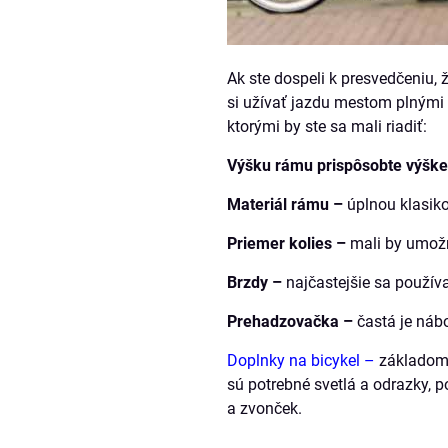
Ak ste dospeli k presvedčeniu, ž
si užívať jazdu mestom plnými 
ktorými by ste sa mali riadiť:
Výšku rámu prispôsobte výške
Materiál rámu –
úplnou klasiko
Priemer kolies –
mali by umožňo
Brzdy –
najčastejšie sa používa
Prehadzovačka –
častá je nábo
Doplnky na bicykel –
základom 
sú potrebné svetlá a odrazky, p
a zvonček.