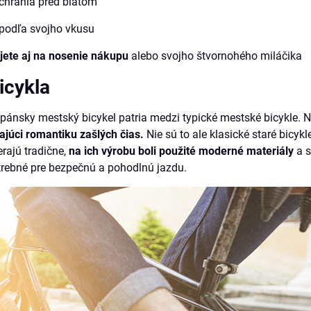
chránia pred blatom
ť podľa svojho vkusu
jete aj na nosenie nákupu
alebo svojho štvornohého miláčika
icykla
ánsky mestský bicykel patria medzi typické mestské bicykle. N
ajúci romantiku zašlých čias.
Nie sú to ale klasické staré bicy
rajú tradične,
na ich výrobu boli použité moderné materiály
a s
otrebné pre bezpečnú a pohodlnú jazdu.