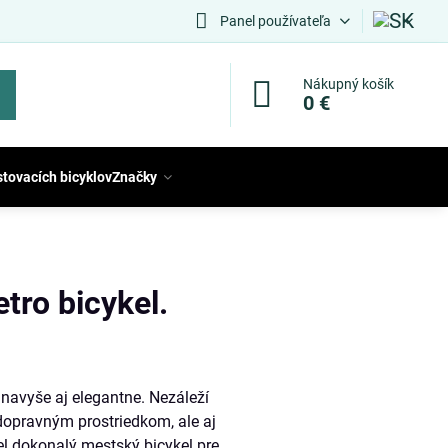
Panel používateľa
Nákupný košík
0 €
stovacích bicyklov
Značky
tro bicykel.
 navyše aj elegantne. Nezáleží
 dopravným prostriedkom, ale aj
el dokonalý mestský bicykel pre