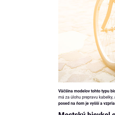
Väčšina modelov tohto typu bi
má za úlohu prepravu kabelky, 
posed na ňom je vyšší a vzpr
Mestský bicykel c