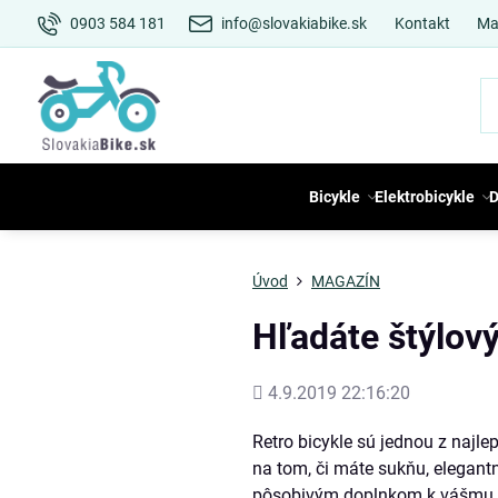
0903 584 181
info@slovakiabike.sk
Kontakt
Ma
Bicykle
Elektrobicykle
D
Úvod
MAGAZÍN
Hľadáte štýlový
Pridané
4.9.2019 22:16:20
Retro bicykle sú jednou z najl
na tom, či máte sukňu, elegant
pôsobivým doplnkom k vášmu out