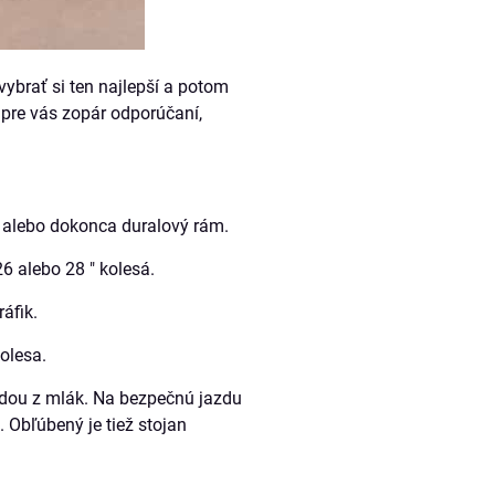
 vybrať si ten najlepší a potom
 pre vás zopár odporúčaní,
vý alebo dokonca duralový rám.
6 alebo 28 " kolesá.
áfik.
olesa.
odou z mlák. Na bezpečnú jazdu
 Obľúbený je tiež stojan