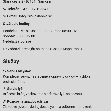
Stará cesta 2 · 93101 · Šamorín
📞
Telefón:
+421 917 103347
📧
E-mail:
info@slovakiabike.sk
Otváracie hodiny:
Pondelok–Piatok: 08:00–17:00 Streda 08:00-16:00
Sobota: 08:00–12:00
Nedeľa: Zatvorené
👉
Zobraziť predajňu na mape
(Google Maps trasa)
Služby
🔧
Servis bicyklov
Kompletný servis, nastavenie a opravy bicyklov – rýchlo a
profesionálne.
🎿
Servis lyží
Brúsenie hrán, voskovanie a príprava lyží na sezónu.
🎿
Požičovňa zjazdových lyží
Zjazdové lyže pre deti aj dospelých – a odborné nastavenie.