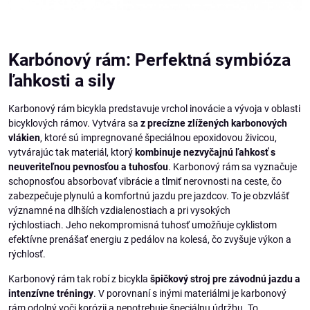
Karbónový rám: Perfektná symbióza
ľahkosti a sily
Karbonový rám bicykla predstavuje vrchol inovácie a vývoja v oblasti
bicyklových rámov. Vytvára sa
z precízne zlížených karbonových
vlákien
, ktoré sú impregnované špeciálnou epoxidovou živicou,
vytvárajúc tak materiál, ktorý
kombinuje nezvyčajnú ľahkosť s
neuveriteľnou pevnosťou a tuhosťou
. Karbonový rám sa vyznačuje
schopnosťou absorbovať vibrácie a tlmiť nerovnosti na ceste, čo
zabezpečuje plynulú a komfortnú jazdu pre jazdcov. To je obzvlášť
významné na dlhších vzdialenostiach a pri vysokých
rýchlostiach. Jeho nekompromisná tuhosť umožňuje cyklistom
efektívne prenášať energiu z pedálov na kolesá, čo zvyšuje výkon a
rýchlosť.
Karbonový rám tak robí z bicykla
špičkový stroj pre závodnú jazdu a
intenzívne tréningy
. V porovnaní s inými materiálmi je karbonový
rám odolný voči korózii a nepotrebuje špeciálnu údržbu. To