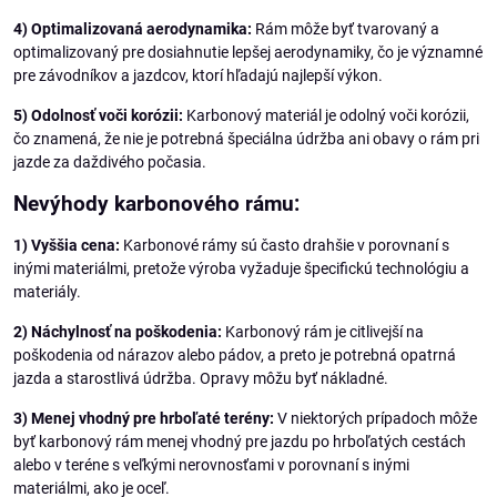
4) Optimalizovaná aerodynamika:
Rám môže byť tvarovaný a
optimalizovaný pre dosiahnutie lepšej aerodynamiky, čo je významné
pre závodníkov a jazdcov, ktorí hľadajú najlepší výkon.
5) Odolnosť voči korózii:
Karbonový materiál je odolný voči korózii,
čo znamená, že nie je potrebná špeciálna údržba ani obavy o rám pri
jazde za daždivého počasia.
Nevýhody karbonového rámu:
1) Vyššia cena:
Karbonové rámy sú často drahšie v porovnaní s
inými materiálmi, pretože výroba vyžaduje špecifickú technológiu a
materiály.
2) Náchylnosť na poškodenia:
Karbonový rám je citlivejší na
poškodenia od nárazov alebo pádov, a preto je potrebná opatrná
jazda a starostlivá údržba. Opravy môžu byť nákladné.
3) Menej vhodný pre hrboľaté terény:
V niektorých prípadoch môže
byť karbonový rám menej vhodný pre jazdu po hrboľatých cestách
alebo v teréne s veľkými nerovnosťami v porovnaní s inými
materiálmi, ako je oceľ.