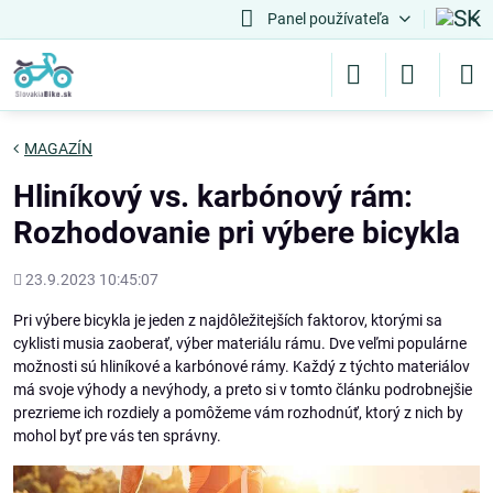
Panel používateľa
MAGAZÍN
Hliníkový vs. karbónový rám:
Rozhodovanie pri výbere bicykla
Pridané
23.9.2023 10:45:07
Pri výbere bicykla je jeden z najdôležitejších faktorov, ktorými sa
cyklisti musia zaoberať, výber materiálu rámu. Dve veľmi populárne
možnosti sú hliníkové a karbónové rámy. Každý z týchto materiálov
má svoje výhody a nevýhody, a preto si v tomto článku podrobnejšie
prezrieme ich rozdiely a pomôžeme vám rozhodnúť, ktorý z nich by
mohol byť pre vás ten správny.