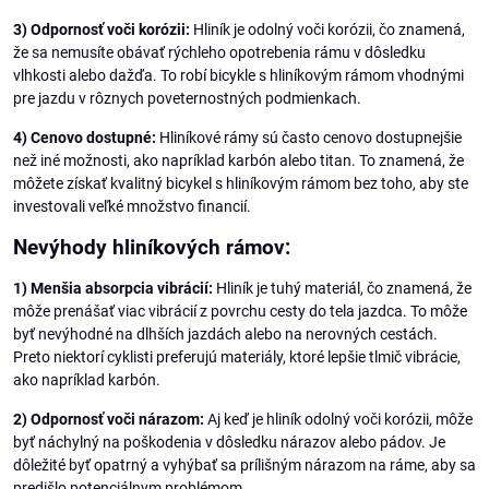
3) Odpornosť voči korózii:
Hliník je odolný voči korózii, čo znamená,
že sa nemusíte obávať rýchleho opotrebenia rámu v dôsledku
vlhkosti alebo dažďa. To robí bicykle s hliníkovým rámom vhodnými
pre jazdu v rôznych poveternostných podmienkach.
4) Cenovo dostupné:
Hliníkové rámy sú často cenovo dostupnejšie
než iné možnosti, ako napríklad karbón alebo titan. To znamená, že
môžete získať kvalitný bicykel s hliníkovým rámom bez toho, aby ste
investovali veľké množstvo financií.
Nevýhody hliníkových rámov:
1) Menšia absorpcia vibrácií:
Hliník je tuhý materiál, čo znamená, že
môže prenášať viac vibrácií z povrchu cesty do tela jazdca. To môže
byť nevýhodné na dlhších jazdách alebo na nerovných cestách.
Preto niektorí cyklisti preferujú materiály, ktoré lepšie tlmič vibrácie,
ako napríklad karbón.
2) Odpornosť voči nárazom:
Aj keď je hliník odolný voči korózii, môže
byť náchylný na poškodenia v dôsledku nárazov alebo pádov. Je
dôležité byť opatrný a vyhýbať sa prílišným nárazom na ráme, aby sa
predišlo potenciálnym problémom.