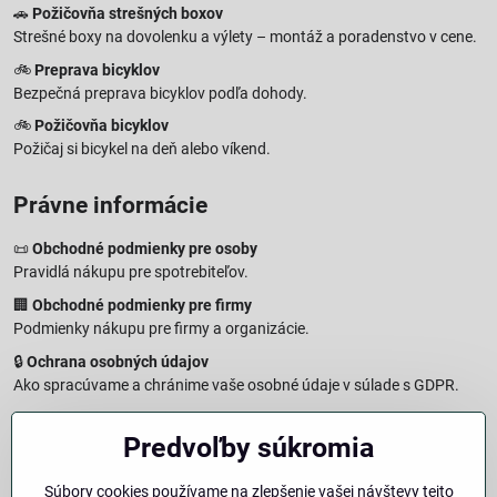
🚗
Požičovňa strešných boxov
Strešné boxy na dovolenku a výlety – montáž a poradenstvo v cene.
🚲
Preprava bicyklov
Bezpečná preprava bicyklov podľa dohody.
🚲
Požičovňa bicyklov
Požičaj si bicykel na deň alebo víkend.
Právne informácie
📜
Obchodné podmienky pre osoby
Pravidlá nákupu pre spotrebiteľov.
🏢
Obchodné podmienky pre firmy
Podmienky nákupu pre firmy a organizácie.
🔒
Ochrana osobných údajov
Ako spracúvame a chránime vaše osobné údaje v súlade s GDPR.
🧾
Reklamačný formulár
Predvoľby súkromia
Jednoduché podanie reklamácie
↩️
Formulár na odstúpenie od zmluvy
Súbory cookies používame na zlepšenie vašej návštevy tejto