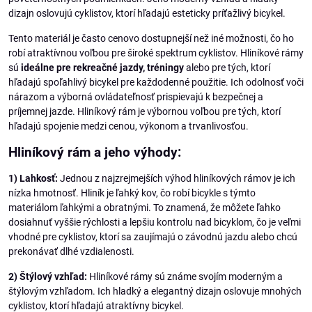
dizajn oslovujú cyklistov, ktorí hľadajú esteticky príťažlivý bicykel.
Tento materiál je často cenovo dostupnejší než iné možnosti, čo ho
robí atraktívnou voľbou pre široké spektrum cyklistov. Hliníkové rámy
sú
ideálne pre rekreačné jazdy, tréningy
alebo pre tých, ktorí
hľadajú spoľahlivý bicykel pre každodenné použitie. Ich odolnosť voči
nárazom a výborná ovládateľnosť prispievajú k bezpečnej a
príjemnej jazde. Hliníkový rám je výbornou voľbou pre tých, ktorí
hľadajú spojenie medzi cenou, výkonom a trvanlivosťou.
Hliníkový rám a jeho výhody:
1) Lahkosť:
Jednou z najzrejmejších výhod hliníkových rámov je ich
nízka hmotnosť. Hliník je ľahký kov, čo robí bicykle s týmto
materiálom ľahkými a obratnými. To znamená, že môžete ľahko
dosiahnuť vyššie rýchlosti a lepšiu kontrolu nad bicyklom, čo je veľmi
vhodné pre cyklistov, ktorí sa zaujímajú o závodnú jazdu alebo chcú
prekonávať dlhé vzdialenosti.
2) Štýlový vzhľad:
Hliníkové rámy sú známe svojím moderným a
štýlovým vzhľadom. Ich hladký a elegantný dizajn oslovuje mnohých
cyklistov, ktorí hľadajú atraktívny bicykel.