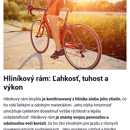
Hliníkový rám: Ľahkosť, tuhost a
výkon
Hliníkový rám bicykla
je konštruovaný z hliníka alebo jeho zliatin
, čo
ho robí ľahkým a odolným materiálom. Jeho nízka hmotnosť
umožňuje cyklistom dosiahnuť vyššie rýchlosti a lepšiu
ovládateľnosť. Hliníkový rám
je známy svojou pevnosťou a
odolnosťou voči korózii
, čo ho činí vhodným pre jazdu v rôznych
poveternostných podmienkach. Jeho moderný vzhľad a hladký