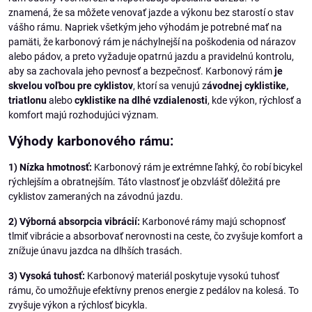
znamená, že sa môžete venovať jazde a výkonu bez starostí o stav
vášho rámu. Napriek všetkým jeho výhodám je potrebné mať na
pamäti, že karbonový rám je náchylnejší na poškodenia od nárazov
alebo pádov, a preto vyžaduje opatrnú jazdu a pravidelnú kontrolu,
aby sa zachovala jeho pevnosť a bezpečnosť. Karbonový rám
je
skvelou voľbou pre cyklistov
, ktorí sa venujú z
ávodnej cyklistike,
triatlonu
alebo
cyklistike na dlhé vzdialenosti
, kde výkon, rýchlosť a
komfort majú rozhodujúci význam.
Výhody karbonového rámu:
1) Nízka hmotnosť:
Karbonový rám je extrémne ľahký, čo robí bicykel
rýchlejším a obratnejším. Táto vlastnosť je obzvlášť dôležitá pre
cyklistov zameraných na závodnú jazdu.
2) Výborná absorpcia vibrácií:
Karbonové rámy majú schopnosť
tlmiť vibrácie a absorbovať nerovnosti na ceste, čo zvyšuje komfort a
znížuje únavu jazdca na dlhších trasách.
3) Vysoká tuhosť:
Karbonový materiál poskytuje vysokú tuhosť
rámu, čo umožňuje efektívny prenos energie z pedálov na kolesá. To
zvyšuje výkon a rýchlosť bicykla.