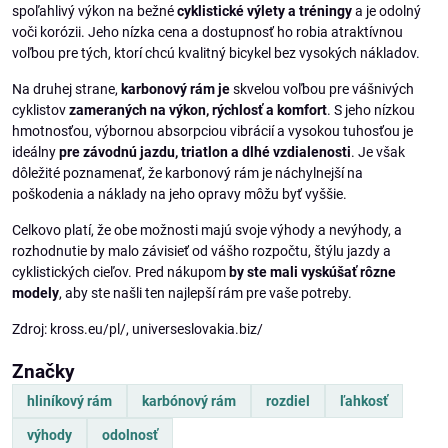
spoľahlivý výkon na bežné
cyklistické výlety a tréningy
a je odolný
voči korózii. Jeho nízka cena a dostupnosť ho robia atraktívnou
voľbou pre tých, ktorí chcú kvalitný bicykel bez vysokých nákladov.
Na druhej strane,
karbonový rám je
skvelou voľbou pre vášnivých
cyklistov
zameraných na výkon, rýchlosť a komfort
. S jeho nízkou
hmotnosťou, výbornou absorpciou vibrácií a vysokou tuhosťou je
ideálny
pre závodnú jazdu, triatlon a dlhé vzdialenosti
. Je však
dôležité poznamenať, že karbonový rám je náchylnejší na
poškodenia a náklady na jeho opravy môžu byť vyššie.
Celkovo platí, že obe možnosti majú svoje výhody a nevýhody, a
rozhodnutie by malo závisieť od vášho rozpočtu, štýlu jazdy a
cyklistických cieľov. Pred nákupom
by ste mali vyskúšať rôzne
modely
, aby ste našli ten najlepší rám pre vaše potreby.
Zdroj: kross.eu/pl/, universeslovakia.biz/
Značky
hliníkový rám
karbónový rám
rozdiel
ľahkosť
výhody
odolnosť