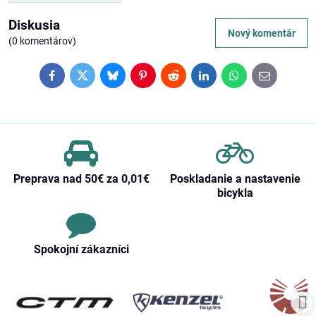
Diskusia
Nový komentár
(0 komentárov)
Facebook
Twitter
Bluesky
Pinterest
Reddit
LinkedIn
WhatsApp
E-
mail
Preprava nad 50€ za 0,01€
Poskladanie a nastavenie
bicykla
Spokojní zákazníci