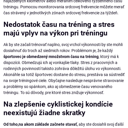
najazdených kilometrov alebo meraním celkového týždenného času
tréningu. Pomocou monitorovania srdcovej frekvencie môžete merať
čas strávený v jednotlivých zónach srdcovej frekvencie za týždeň.
Nedostatok času na tréning a stres
majú vplyv na výkon pri tréningu
Ak by ste začali trénovať naplno, svoj vrchol výkonnosti by ste mohli
dosiahnuť do troch až siedmich rokov. Problémom je, že každý
športovec je obmedzený množstvom času na tréning
, ktorý má k
dispozícii. Obmedzujú ich aj vonkajšie tlaky. Stres z pracovných a
rodinných povinností takisto zohráva dôležitú úlohu vo výkonnosti.
Akonáhle sa totiž športovec dostane do stresu, prestáva sa sústrediť
na svoje tréningové ciele. Obyčajne nasleduje nesprávne stravovanie
a problémy so spánkom, ako aj obmedzenie času venovaného
tréningu. To sú dôvody, pre ktoré stres znižuje výkonnosť.
Na zlepšenie cyklistickej kondície
neexistujú žiadne skratky
Od toho,na akom základe začnete stavať,
aby ste dosiahli svoj ďalší