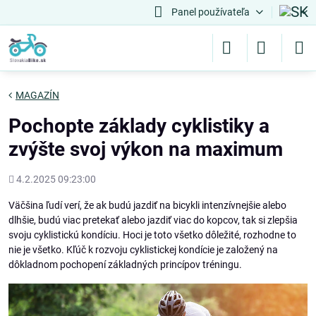
Panel používateľa
MAGAZÍN
Pochopte základy cyklistiky a
zvýšte svoj výkon na maximum
Pridané
4.2.2025 09:23:00
Väčšina ľudí verí, že ak budú jazdiť na bicykli intenzívnejšie alebo
dlhšie, budú viac pretekať alebo jazdiť viac do kopcov, tak si zlepšia
svoju cyklistickú kondíciu. Hoci je toto všetko dôležité, rozhodne to
nie je všetko. Kľúč k rozvoju cyklistickej kondície je založený na
dôkladnom pochopení základných princípov tréningu.