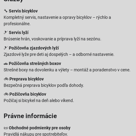
🔧
Servis bicyklov
Kompletný servis, nastavenie a opravy bicyklov – rýchlo a
profesionálne.
🎿
Servis lyží
Brúsenie hrán, voskovanie a príprava lyží na sezónu.
🎿
Požičovňa zjazdových lyží
Zjazdové lyže pre deti aj dospelých – a odborné nastavenie.
🚗
Požičovňa strešných boxov
Strešné boxy na dovolenku a výlety – montáž a poradenstvo v cene.
🚲
Preprava bicyklov
Bezpečná preprava bicyklov podľa dohody.
🚲
Požičovňa bicyklov
Požičaj si bicykel na deň alebo víkend.
Právne informácie
📜
Obchodné podmienky pre osoby
Pravidlá nákupu pre spotrebiteľov.