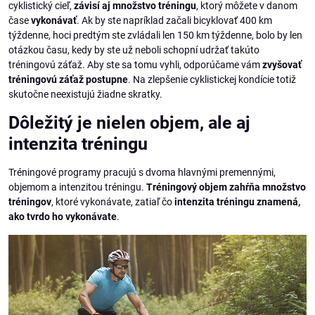
cyklistický cieľ,
závisí aj množstvo tréningu
, ktorý môžete v danom
čase
vykonávať
. Ak by ste napríklad začali bicyklovať 400 km
týždenne, hoci predtým ste zvládali len 150 km týždenne, bolo by len
otázkou času, kedy by ste už neboli schopní udržať takúto
tréningovú záťaž. Aby ste sa tomu vyhli, odporúčame vám
zvyšovať
tréningovú záťaž postupne
. Na zlepšenie cyklistickej kondície totiž
skutočne neexistujú žiadne skratky.
Dôležitý je nielen objem, ale aj
intenzita tréningu
Tréningové programy pracujú s dvoma hlavnými premennými,
objemom a intenzitou tréningu.
Tréningový objem zahŕňa množstvo
tréningov
, ktoré vykonávate, zatiaľ čo
intenzita tréningu znamená,
ako tvrdo ho vykonávate
.