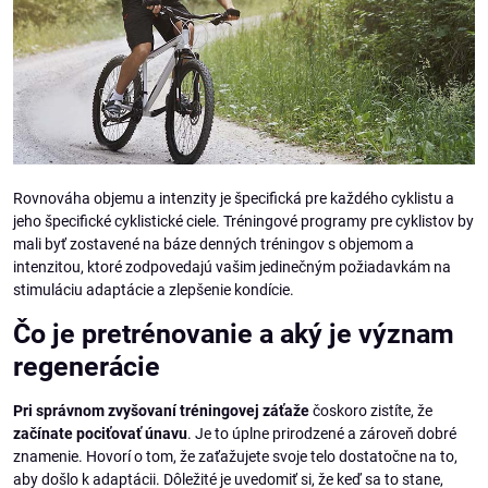
Rovnováha objemu a intenzity je špecifická pre každého cyklistu a
jeho špecifické cyklistické ciele. Tréningové programy pre cyklistov by
mali byť zostavené na báze denných tréningov s objemom a
intenzitou, ktoré zodpovedajú vašim jedinečným požiadavkám na
stimuláciu adaptácie a zlepšenie kondície.
Čo je pretrénovanie a aký je význam
regenerácie
Pri správnom zvyšovaní tréningovej záťaže
čoskoro zistíte, že
začínate pociťovať únavu
. Je to úplne prirodzené a zároveň dobré
znamenie. Hovorí o tom, že zaťažujete svoje telo dostatočne na to,
aby došlo k adaptácii. Dôležité je uvedomiť si, že keď sa to stane,