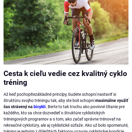
Cesta k cieľu vedie cez kvalitný cyklo
tréning
Až keď pochopítezákladné princípy, budete schopní nastaviť si
štruktúru svojho tréningu tak, aby ste boli schopní
maximálne využiť
čas strávený na
bicykli
.
Berte to tak trochu ako povinné čítanie pre
každého, kto sa chce dozvedieť o štruktúre cyklistických
tréningových programov a o tom, ako začať správne trénovať na
rekreačné cyklotúry, ale aj cyklistické súťaže. Ako už bolo spomenuté,
tréning je jedným z dôležitých faktorov rozvoja cyklistickej kondície.