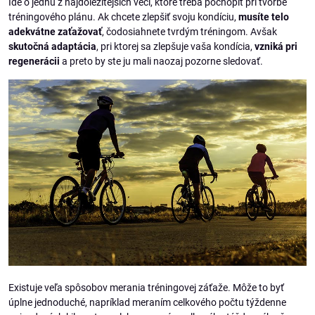
Ide o jednu z najdôležitejších vecí, ktoré treba pochopiť pri tvorbe
tréningového plánu. Ak chcete zlepšiť svoju kondíciu,
musíte telo
adekvátne zaťažovať
, čodosiahnete tvrdým tréningom. Avšak
skutočná adaptácia
, pri ktorej sa zlepšuje vaša kondícia,
vzniká pri
regenerácii
a preto by ste ju mali naozaj pozorne sledovať.
Existuje veľa spôsobov merania tréningovej záťaže. Môže to byť
úplne jednoduché, napríklad meraním celkového počtu týždenne