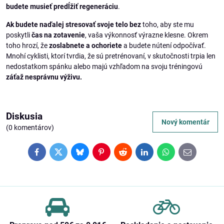
budete musieť predĺžiť regeneráciu
.
Ak budete naďalej stresovať svoje telo bez
toho, aby ste mu
poskytli
čas na zotavenie
, vaša výkonnosť výrazne klesne. Okrem
toho hrozí, že
zoslabnete a ochoriete
a budete nútení odpočívať.
Mnohí cyklisti, ktorí tvrdia, že sú pretrénovaní, v skutočnosti trpia len
nedostatkom spánku alebo majú vzhľadom na svoju tréningovú
záťaž nesprávnu výživu.
Diskusia
Nový komentár
(0 komentárov)
Facebook
Twitter
Bluesky
Pinterest
Reddit
LinkedIn
WhatsApp
E-
mail