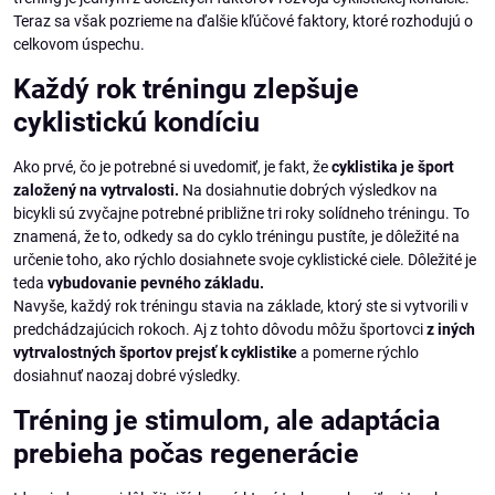
Teraz sa však pozrieme na ďalšie kľúčové faktory, ktoré rozhodujú o
celkovom úspechu.
Každý rok tréningu zlepšuje
cyklistickú kondíciu
Ako prvé, čo je potrebné si uvedomiť, je fakt, že
cyklistika je šport
založený na vytrvalosti.
Na dosiahnutie dobrých výsledkov na
bicykli sú zvyčajne potrebné približne tri roky solídneho tréningu. To
znamená, že to, odkedy sa do cyklo tréningu pustíte, je dôležité na
určenie toho, ako rýchlo dosiahnete svoje cyklistické ciele. Dôležité je
teda
vybudovanie pevného základu.
Navyše, každý rok tréningu stavia na základe, ktorý ste si vytvorili v
predchádzajúcich rokoch. Aj z tohto dôvodu môžu športovci
z iných
vytrvalostných športov prejsť k cyklistike
a pomerne rýchlo
dosiahnuť naozaj dobré výsledky.
Tréning je stimulom, ale adaptácia
prebieha počas regenerácie