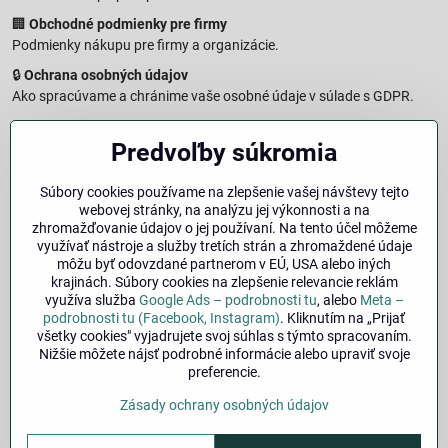
🏢
Obchodné podmienky pre firmy
Podmienky nákupu pre firmy a organizácie.
🔒
Ochrana osobných údajov
Ako spracúvame a chránime vaše osobné údaje v súlade s GDPR.
🧾
Reklamačný formulár
Predvoľby súkromia
Jednoduché podanie reklamácie
↩️
Formulár na odstúpenie od zmluvy
Súbory cookies používame na zlepšenie vašej návštevy tejto
Vzorový formulár pre odstúpenie od zmluvy a vrátenie tovaru.
webovej stránky, na analýzu jej výkonnosti a na
🔐
Právna doložka – Autorské práva
zhromažďovanie údajov o jej používaní. Na tento účel môžeme
využívať nástroje a služby tretích strán a zhromaždené údaje
Informácie o ochrane obsahu, značiek a fotografií vrátane
môžu byť odovzdané partnerom v EÚ, USA alebo iných
podmienok.
krajinách. Súbory cookies na zlepšenie relevancie reklám
využíva služba
Google Ads – podrobnosti tu
, alebo
Meta –
Facebook
Instagram
podrobnosti tu (Facebook, Instagram)
. Kliknutím na „Prijať
všetky cookies" vyjadrujete svoj súhlas s týmto spracovaním.
Nižšie môžete nájsť podrobné informácie alebo upraviť svoje
🚚
Doprava
| 💳
Platba
| 🔁
Výber veľkosti
preferencie.
bicykla
| ❓
FAQ
| 👤
Môj účet
Zásady ochrany osobných údajov
©
2026
Copyright