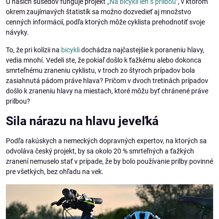
U našich susedov funguje projekt
„Na bicykli len s prilbou"
, v ktorom
okrem zaujímavých štatistík sa možno dozvedieť aj množstvo
cenných informácií, podľa ktorých môže cyklista prehodnotiť svoje
návyky.
To, že pri kolízii na
bicykli
dochádza najčastejšie k poraneniu hlavy,
vedia mnohí. Vedeli ste, že pokiaľ došlo k ťažkému alebo dokonca
smrteľnému zraneniu cyklistu, v troch zo štyroch prípadov bola
zasiahnutá pádom práve hlava? Pričom v dvoch tretinách prípadov
došlo k zraneniu hlavy na miestach, ktoré môžu byť chránené práve
prilbou?
Sila nárazu na hlavu jeveľká
Podľa rakúskych a nemeckých dopravných expertov, na ktorých sa
odvoláva český projekt, by sa okolo 20 % smrteľných a ťažkých
zranení nemuselo stať v prípade, že by bolo používanie prilby povinné
pre všetkých, bez ohľadu na vek.