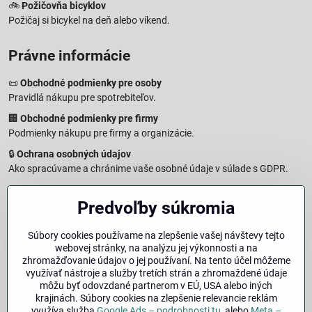
🚲
Požičovňa bicyklov
Požičaj si bicykel na deň alebo víkend.
Právne informácie
📜
Obchodné podmienky pre osoby
Pravidlá nákupu pre spotrebiteľov.
🏢
Obchodné podmienky pre firmy
Podmienky nákupu pre firmy a organizácie.
🔒
Ochrana osobných údajov
Ako spracúvame a chránime vaše osobné údaje v súlade s GDPR.
🧾
Reklamačný formulár
Predvoľby súkromia
Jednoduché podanie reklamácie
↩️
Formulár na odstúpenie od zmluvy
Súbory cookies používame na zlepšenie vašej návštevy tejto
Vzorový formulár pre odstúpenie od zmluvy a vrátenie tovaru.
webovej stránky, na analýzu jej výkonnosti a na
🔐
Právna doložka – Autorské práva
zhromažďovanie údajov o jej používaní. Na tento účel môžeme
využívať nástroje a služby tretích strán a zhromaždené údaje
Informácie o ochrane obsahu, značiek a fotografií vrátane
môžu byť odovzdané partnerom v EÚ, USA alebo iných
podmienok.
krajinách. Súbory cookies na zlepšenie relevancie reklám
využíva služba
Google Ads – podrobnosti tu
, alebo
Meta –