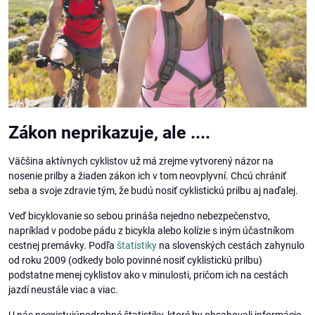
Zákon neprikazuje, ale ....
Väčšina aktívnych cyklistov už má zrejme vytvorený názor na
nosenie prilby a žiaden zákon ich v tom neovplyvní. Chcú chrániť
seba a svoje zdravie tým, že budú nosiť cyklistickú prilbu aj naďalej.
Veď bicyklovanie so sebou prináša nejedno nebezpečenstvo,
napríklad v podobe pádu z bicykla alebo kolízie s iným účastníkom
cestnej premávky. Podľa
štatistiky
na slovenských cestách zahynulo
od roku 2009 (odkedy bolo povinné nosiť cyklistickú prilbu)
podstatne menej cyklistov ako v minulosti, pričom ich na cestách
jazdí neustále viac a viac.