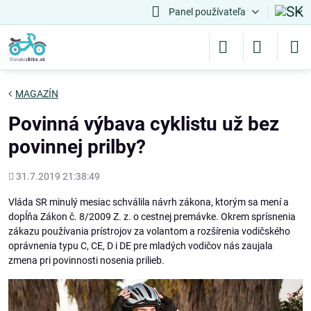
Panel používateľa
MAGAZÍN
Povinná výbava cyklistu už bez
povinnej prilby?
Pridané
31.7.2019 21:38:49
Vláda SR minulý mesiac schválila návrh zákona, ktorým sa mení a
dopĺňa Zákon č. 8/2009 Z. z. o cestnej premávke. Okrem sprísnenia
zákazu používania prístrojov za volantom a rozšírenia vodičského
oprávnenia typu C, CE, D i DE pre mladých vodičov nás zaujala
zmena pri povinnosti nosenia prilieb.