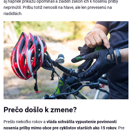
aj napriek príkazu opomínali a žiaden zákon ich k noseniu prilby
neprinútil. Prilbu totiž nenosili na hlave, ale len prevesenú na
riadidlách.
Prečo došlo k zmene?
Prešlo niekoľko rokov a
vláda schválila vypustenie povinnosti
nosenia prilby mimo obce pre cyklistov starších ako 15 rokov.
Pre