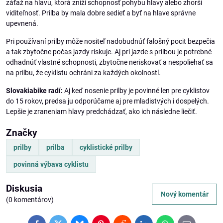
záťaž na hlavu, ktorá zníži schopnosť pohybu hlavy alebo zhorší
viditeľnosť. Prilba by mala dobre sedieť a byť na hlave správne
upevnená.
Pri používaní prilby môže nositeľ nadobudnúť falošný pocit bezpečia
a tak zbytočne počas jazdy riskuje. Aj pri jazde s prilbou je potrebné
odhadnúť vlastné schopnosti, zbytočne neriskovať a nespoliehať sa
na prilbu, že cyklistu ochráni za každých okolností.
Slovakiabike radí:
Aj keď nosenie prilby je povinné len pre cyklistov
do 15 rokov, predsa ju odporúčame aj pre mladistvých i dospelých.
Lepšie je zraneniam hlavy predchádzať, ako ich následne liečiť.
Značky
prilby
prilba
cyklistické prilby
povinná výbava cyklistu
Diskusia
Nový komentár
(0 komentárov)