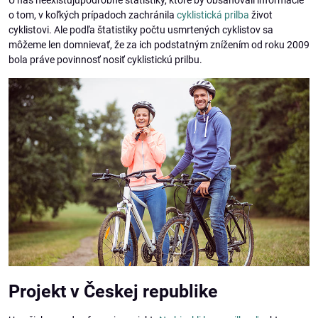
U nás neexistujúpodrobné štatistiky, ktoré by obsahovali informácie
o tom, v koľkých prípadoch zachránila
cyklistická prilba
život
cyklistovi. Ale podľa štatistiky počtu usmrtených cyklistov sa
môžeme len domnievať, že za ich podstatným znížením od roku 2009
bola práve povinnosť nosiť cyklistickú prilbu.
Projekt v Českej republike