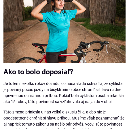
Ako to bolo doposiaľ?
Je to len niekoľko rokov dozadu, čo naša vláda schválila, že cyklista
je povinný počas jazdy na bicykli mimo obce chrániť si hlavu riadne
upevnenou ochrannou prilbou. Pokiaľ bola cyklistom osoba mladšia
ako 15 rokov, táto povinnosť sa vzťahovala aj na jazdu v obci.
Táto zmena priniesla u nás veľkú diskusiu či je, alebo nie je
opodstatnené chrániť si hlavu prilbou. Musíme však poznamenať, že
aj napriek tomuto zákonu sa našlo pár odvážlivcov. Túto povinnosť