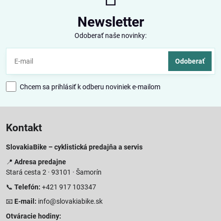
Newsletter
Odoberať naše novinky:
Odoberať
Chcem sa prihlásiť k odberu noviniek e-mailom
Kontakt
SlovakiaBike – cyklistická predajňa a servis
📍
Adresa predajne
Stará cesta 2 · 93101 · Šamorín
📞
Telefón:
+421 917 103347
📧
E-mail:
info@slovakiabike.sk
Otváracie hodiny: