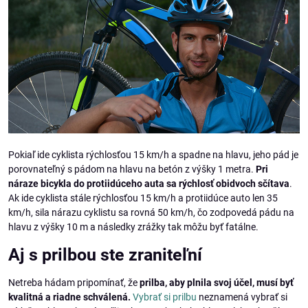
Pokiaľ ide cyklista rýchlosťou 15 km/h a spadne na hlavu, jeho pád je
porovnateľný s pádom na hlavu na betón z výšky 1 metra.
Pri
náraze bicykla do protiidúceho auta sa rýchlosť obidvoch sčítava
.
Ak ide cyklista stále rýchlosťou 15 km/h a protiidúce auto len 35
km/h, sila nárazu cyklistu sa rovná 50 km/h, čo zodpovedá pádu na
hlavu z výšky 10 m a následky zrážky tak môžu byť fatálne.
Aj s prilbou ste zraniteľní
Netreba hádam pripomínať, že
prilba, aby plnila svoj účel, musí byť
kvalitná a riadne schválená.
Vybrať si prilbu
neznamená vybrať si