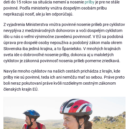
deti do 15 rokov sa situácia nemení a nosenie
prilby
je pre ne stále
povinné. Podľa ministerky vnútra dospelým osobám prilbu
neprikazujú nosiť, ale ju len odporúčajú.
Z vyjadrenia Ministerstva vnútra povinné nosenie prilieb pre cyklistov
nevyplýva z medzinárodných dohovorov a voči dospelým cyklistom
išlo u nás o veľmi výnimočne zavedenú povinnosť. V EÚ sa podobná
úprava pre dospelé osoby nepoužíva a podobný zákon mala okrem
Slovenska iba jediná krajina, a to Španielsko. V mnohých krajinách
sveta ide o dobrovoľné nosenie prilby, dokonca aj u maloletých
cyklistov je zákonná povinnosť nosenia prilieb pomerne zriedkavá.
Navyše mnoho cyklistov na našich cestách prichádza z krajín, kde
prilby nie sú povinné, teda ich ani nemôžu mať so sebou. Práve preto
boli neraz pokutovaní práve kvôli rozdielnym cestným zákonom
členských krajín EÚ.