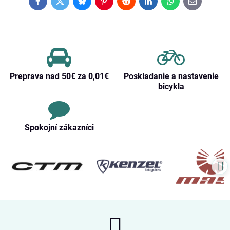
Facebook
Twitter
Bluesky
Pinterest
Reddit
LinkedIn
WhatsApp
E-
mail
Preprava nad 50€ za 0,01€
Poskladanie a nastavenie
bicykla
Spokojní zákazníci