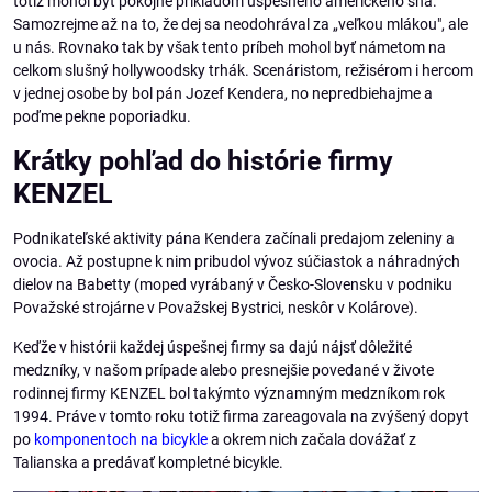
totiž mohol byť pokojne príkladom úspešného amerického sna.
Samozrejme až na to, že dej sa neodohrával za „veľkou mlákou", ale
u nás. Rovnako tak by však tento príbeh mohol byť námetom na
celkom slušný hollywoodsky trhák. Scenáristom, režisérom i hercom
v jednej osobe by bol pán Jozef Kendera, no nepredbiehajme a
poďme pekne poporiadku.
Krátky pohľad do histórie firmy
KENZEL
Podnikateľské aktivity pána Kendera začínali predajom zeleniny a
ovocia. Až postupne k nim pribudol vývoz súčiastok a náhradných
dielov na Babetty (moped vyrábaný v Česko-Slovensku v podniku
Považské strojárne v Považskej Bystrici, neskôr v Kolárove).
Keďže v histórii každej úspešnej firmy sa dajú nájsť dôležité
medzníky, v našom prípade alebo presnejšie povedané v živote
rodinnej firmy KENZEL bol takýmto významným medzníkom rok
1994. Práve v tomto roku totiž firma zareagovala na zvýšený dopyt
po
komponentoch na bicykle
a okrem nich začala dovážať z
Talianska a predávať kompletné bicykle.