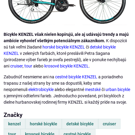
Bicykle KENZEL však nielen kopírujú, ale aj udávajú trendy a majú
ambície vyhovieť všetkým potenciálnym zákazníkom.
K dispozícii
sú tak veľmi žiadané
horské bicykle KENZEL
či
detské bicykle
KENZEL
v zelených farbách, ktoré preslávili Petra Sagana
(prirodzene výber farieb je oveľa pestrejší), ale v ponuke nechýbajú
ani
cruiser
,
tour
alebo
krosové bicykle KENZEL
.
Zabudnúť nesmieme ani na
cestné bicykle KENZEL
a poriadneho
trapasu z našej strany by sme sa dopustili, keby sme
nespomenuli
elektrobicykle
alebo elegantné
mestské
či
urban bicykle
s jemnými odtieňmi farieb. Jednoducho povedané, pri bicykloch z
dielne hurbanovskej rodinnej firmy KENZEL si každý príde na svoje.
Značky
kenzel
horské bicykle
detské bicykle
cruiser
tour
krosové bicykle
cestné bicykle