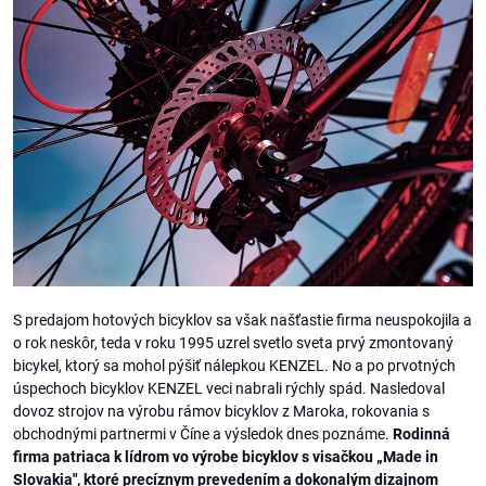
S predajom hotových bicyklov sa však našťastie firma neuspokojila a
o rok neskôr, teda v roku 1995 uzrel svetlo sveta prvý zmontovaný
bicykel, ktorý sa mohol pýšiť nálepkou KENZEL. No a po prvotných
úspechoch bicyklov KENZEL veci nabrali rýchly spád. Nasledoval
dovoz strojov na výrobu rámov bicyklov z Maroka, rokovania s
obchodnými partnermi v Číne a výsledok dnes poznáme.
Rodinná
firma patriaca k lídrom vo výrobe bicyklov s visačkou „Made in
Slovakia", ktoré precíznym prevedením a dokonalým dizajnom