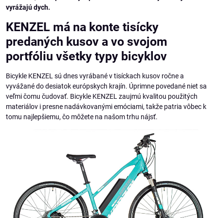
vyrážajú dych.
KENZEL má na konte tisícky
predaných kusov a vo svojom
portfóliu všetky typy bicyklov
Bicykle KENZEL sú dnes vyrábané v tisíckach kusov ročne a
vyvážané do desiatok európskych krajín. Úprimne povedané niet sa
veľmi čomu čudovať. Bicykle KENZEL zaujmú kvalitou použitých
materiálov i presne nadávkovanými emóciami, takže patria vôbec k
tomu najlepšiemu, čo môžete na našom trhu nájsť.