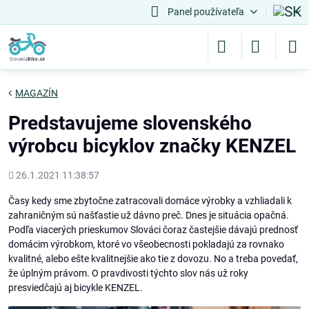
Panel používateľa
MAGAZÍN
Predstavujeme slovenského
výrobcu bicyklov značky KENZEL
Pridané
26.1.2021 11:38:57
Časy kedy sme zbytočne zatracovali domáce výrobky a vzhliadali k
zahraničným sú našťastie už dávno preč. Dnes je situácia opačná.
Podľa viacerých prieskumov Slováci čoraz častejšie dávajú prednosť
domácim výrobkom, ktoré vo všeobecnosti pokladajú za rovnako
kvalitné, alebo ešte kvalitnejšie ako tie z dovozu. No a treba povedať,
že úplným právom. O pravdivosti týchto slov nás už roky
presviedčajú aj bicykle KENZEL.