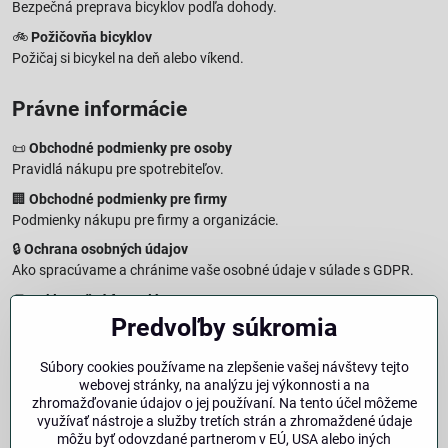
Bezpečná preprava bicyklov podľa dohody.
🚲
Požičovňa bicyklov
Požičaj si bicykel na deň alebo víkend.
Právne informácie
📜
Obchodné podmienky pre osoby
Pravidlá nákupu pre spotrebiteľov.
🏢
Obchodné podmienky pre firmy
Podmienky nákupu pre firmy a organizácie.
🔒
Ochrana osobných údajov
Ako spracúvame a chránime vaše osobné údaje v súlade s GDPR.
🧾
Reklamačný formulár
Predvoľby súkromia
Jednoduché podanie reklamácie
↩️
Formulár na odstúpenie od zmluvy
Súbory cookies používame na zlepšenie vašej návštevy tejto
Vzorový formulár pre odstúpenie od zmluvy a vrátenie tovaru.
webovej stránky, na analýzu jej výkonnosti a na
🔐
Právna doložka – Autorské práva
zhromažďovanie údajov o jej používaní. Na tento účel môžeme
využívať nástroje a služby tretích strán a zhromaždené údaje
Informácie o ochrane obsahu, značiek a fotografií vrátane
môžu byť odovzdané partnerom v EÚ, USA alebo iných
podmienok.