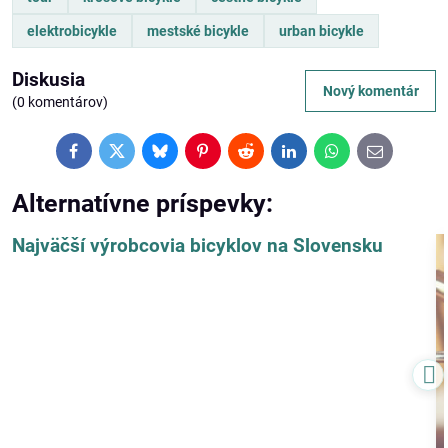
elektrobicykle
mestské bicykle
urban bicykle
Diskusia
Nový komentár
(0 komentárov)
Facebook
Twitter
Bluesky
Pinterest
Reddit
LinkedIn
WhatsApp
E-
mail
Alternatívne príspevky:
Najväčší výrobcovia bicyklov na Slovensku