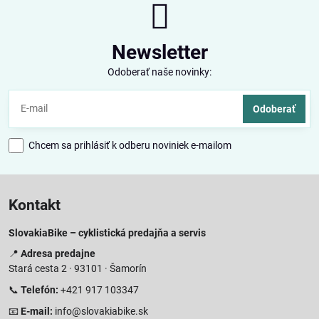
Newsletter
Odoberať naše novinky:
Odoberať
Chcem sa prihlásiť k odberu noviniek e-mailom
Kontakt
SlovakiaBike – cyklistická predajňa a servis
📍
Adresa predajne
Stará cesta 2 · 93101 · Šamorín
📞
Telefón:
+421 917 103347
📧
E-mail:
info@slovakiabike.sk