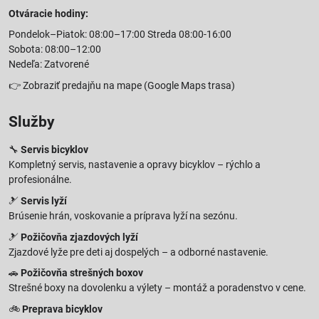
Otváracie hodiny:
Pondelok–Piatok: 08:00–17:00 Streda 08:00-16:00
Sobota: 08:00–12:00
Nedeľa: Zatvorené
👉
Zobraziť predajňu na mape
(Google Maps trasa)
Služby
🔧
Servis bicyklov
Kompletný servis, nastavenie a opravy bicyklov – rýchlo a
profesionálne.
🎿
Servis lyží
Brúsenie hrán, voskovanie a príprava lyží na sezónu.
🎿
Požičovňa zjazdových lyží
Zjazdové lyže pre deti aj dospelých – a odborné nastavenie.
🚗
Požičovňa strešných boxov
Strešné boxy na dovolenku a výlety – montáž a poradenstvo v cene.
🚲
Preprava bicyklov