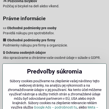
🚲
Požičovňa bicyklov
Požičaj si bicykel na deň alebo víkend.
Právne informácie
📜
Obchodné podmienky pre osoby
Pravidlá nákupu pre spotrebiteľov.
🏢
Obchodné podmienky pre firmy
Podmienky nákupu pre firmy a organizácie.
🔒
Ochrana osobných údajov
Ako spracúvame a chránime vaše osobné údaje v súlade s GDPR.
🧾
Reklamačný formulár
Predvoľby súkromia
Jednoduché podanie reklamácie
↩️
Formulár na odstúpenie od zmluvy
Súbory cookies používame na zlepšenie vašej návštevy tejto
Vzorový formulár pre odstúpenie od zmluvy a vrátenie tovaru.
webovej stránky, na analýzu jej výkonnosti a na
🔐
Právna doložka – Autorské práva
zhromažďovanie údajov o jej používaní. Na tento účel môžeme
využívať nástroje a služby tretích strán a zhromaždené údaje
Informácie o ochrane obsahu, značiek a fotografií vrátane
môžu byť odovzdané partnerom v EÚ, USA alebo iných
podmienok.
krajinách. Súbory cookies na zlepšenie relevancie reklám
využíva služba
Google Ads – podrobnosti tu
, alebo
Meta –
Facebook
Instagram