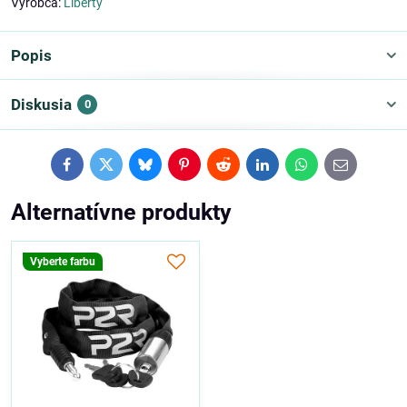
Výrobca:
Liberty
Popis
Diskusia
0
Facebook
Twitter
Bluesky
Pinterest
Reddit
LinkedIn
WhatsApp
E-
mail
Alternatívne produkty
Vyberte farbu