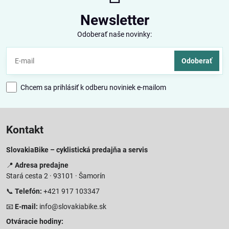
Newsletter
Odoberať naše novinky:
Odoberať
Chcem sa prihlásiť k odberu noviniek e-mailom
Kontakt
SlovakiaBike – cyklistická predajňa a servis
📍
Adresa predajne
Stará cesta 2 · 93101 · Šamorín
📞
Telefón:
+421 917 103347
📧
E-mail:
info@slovakiabike.sk
Otváracie hodiny: