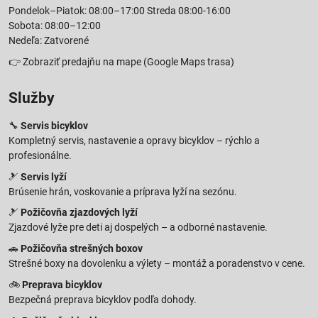
Pondelok–Piatok: 08:00–17:00 Streda 08:00-16:00
Sobota: 08:00–12:00
Nedeľa: Zatvorené
👉
Zobraziť predajňu na mape
(Google Maps trasa)
Služby
🔧
Servis bicyklov
Kompletný servis, nastavenie a opravy bicyklov – rýchlo a
profesionálne.
🎿
Servis lyží
Brúsenie hrán, voskovanie a príprava lyží na sezónu.
🎿
Požičovňa zjazdových lyží
Zjazdové lyže pre deti aj dospelých – a odborné nastavenie.
🚗
Požičovňa strešných boxov
Strešné boxy na dovolenku a výlety – montáž a poradenstvo v cene.
🚲
Preprava bicyklov
Bezpečná preprava bicyklov podľa dohody.