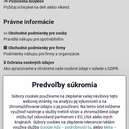
🚲
Požičovňa bicyklov
Požičaj si bicykel na deň alebo víkend.
Právne informácie
📜
Obchodné podmienky pre osoby
Pravidlá nákupu pre spotrebiteľov.
🏢
Obchodné podmienky pre firmy
Podmienky nákupu pre firmy a organizácie.
🔒
Ochrana osobných údajov
Ako spracúvame a chránime vaše osobné údaje v súlade s GDPR.
🧾
Reklamačný formulár
Predvoľby súkromia
Jednoduché podanie reklamácie
↩️
Formulár na odstúpenie od zmluvy
Súbory cookies používame na zlepšenie vašej návštevy tejto
Vzorový formulár pre odstúpenie od zmluvy a vrátenie tovaru.
webovej stránky, na analýzu jej výkonnosti a na
🔐
Právna doložka – Autorské práva
zhromažďovanie údajov o jej používaní. Na tento účel môžeme
využívať nástroje a služby tretích strán a zhromaždené údaje
Informácie o ochrane obsahu, značiek a fotografií vrátane
môžu byť odovzdané partnerom v EÚ, USA alebo iných
podmienok.
krajinách. Súbory cookies na zlepšenie relevancie reklám
využíva služba
Google Ads – podrobnosti tu
, alebo
Meta –