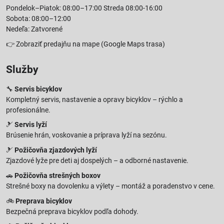
Pondelok–Piatok: 08:00–17:00 Streda 08:00-16:00
Sobota: 08:00–12:00
Nedeľa: Zatvorené
👉
Zobraziť predajňu na mape
(Google Maps trasa)
Služby
🔧
Servis bicyklov
Kompletný servis, nastavenie a opravy bicyklov – rýchlo a
profesionálne.
🎿
Servis lyží
Brúsenie hrán, voskovanie a príprava lyží na sezónu.
🎿
Požičovňa zjazdových lyží
Zjazdové lyže pre deti aj dospelých – a odborné nastavenie.
🚗
Požičovňa strešných boxov
Strešné boxy na dovolenku a výlety – montáž a poradenstvo v cene.
🚲
Preprava bicyklov
Bezpečná preprava bicyklov podľa dohody.