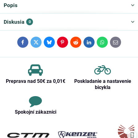
Popis
Diskusia
0
Facebook
Twitter
Bluesky
Pinterest
Reddit
LinkedIn
WhatsApp
E-
mail
Preprava nad 50€ za 0,01€
Poskladanie a nastavenie
bicykla
Spokojní zákazníci