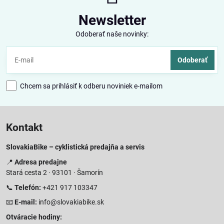
Newsletter
Odoberať naše novinky:
Odoberať
Chcem sa prihlásiť k odberu noviniek e-mailom
Kontakt
SlovakiaBike – cyklistická predajňa a servis
📍
Adresa predajne
Stará cesta 2 · 93101 · Šamorín
📞
Telefón:
+421 917 103347
📧
E-mail:
info@slovakiabike.sk
Otváracie hodiny: