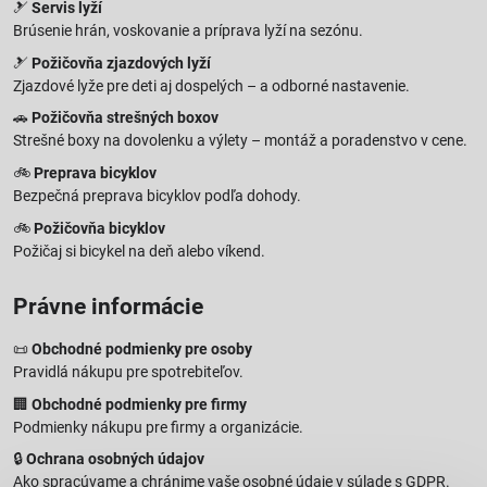
🎿
Servis lyží
Brúsenie hrán, voskovanie a príprava lyží na sezónu.
🎿
Požičovňa zjazdových lyží
Zjazdové lyže pre deti aj dospelých – a odborné nastavenie.
🚗
Požičovňa strešných boxov
Strešné boxy na dovolenku a výlety – montáž a poradenstvo v cene.
🚲
Preprava bicyklov
Bezpečná preprava bicyklov podľa dohody.
🚲
Požičovňa bicyklov
Požičaj si bicykel na deň alebo víkend.
Právne informácie
📜
Obchodné podmienky pre osoby
Pravidlá nákupu pre spotrebiteľov.
🏢
Obchodné podmienky pre firmy
Podmienky nákupu pre firmy a organizácie.
🔒
Ochrana osobných údajov
Ako spracúvame a chránime vaše osobné údaje v súlade s GDPR.