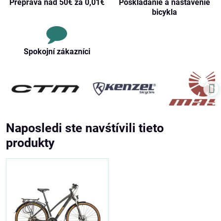
Preprava nad 50€ za 0,01€
Poskladanie a nastavenie
bicykla
Spokojní zákazníci
Naposledi ste navśtívili tieto
produkty