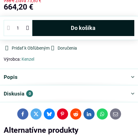
738 €
Zľava
73,80 €
664,20 €
Do košíka
Pridať k Obľúbeným
Doručenia
Výrobca:
Kenzel
Popis
Diskusia
0
Facebook
Twitter
Bluesky
Pinterest
Reddit
LinkedIn
WhatsApp
E-
mail
Alternatívne produkty