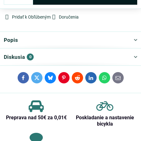
Pridať k Obľúbeným
Doručenia
Popis
Diskusia
0
Facebook
Twitter
Bluesky
Pinterest
Reddit
LinkedIn
WhatsApp
E-
mail
Preprava nad 50€ za 0,01€
Poskladanie a nastavenie
bicykla