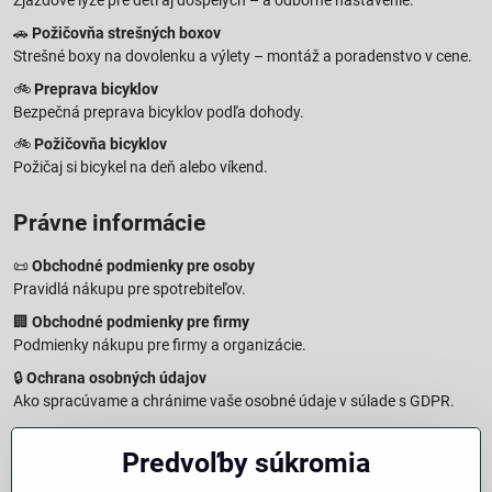
Zjazdové lyže pre deti aj dospelých – a odborné nastavenie.
🚗
Požičovňa strešných boxov
Strešné boxy na dovolenku a výlety – montáž a poradenstvo v cene.
🚲
Preprava bicyklov
Bezpečná preprava bicyklov podľa dohody.
🚲
Požičovňa bicyklov
Požičaj si bicykel na deň alebo víkend.
Právne informácie
📜
Obchodné podmienky pre osoby
Pravidlá nákupu pre spotrebiteľov.
🏢
Obchodné podmienky pre firmy
Podmienky nákupu pre firmy a organizácie.
🔒
Ochrana osobných údajov
Ako spracúvame a chránime vaše osobné údaje v súlade s GDPR.
🧾
Reklamačný formulár
Predvoľby súkromia
Jednoduché podanie reklamácie
↩️
Formulár na odstúpenie od zmluvy