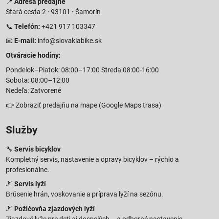
📍
Adresa predajne
Stará cesta 2 · 93101 · Šamorín
📞
Telefón:
+421 917 103347
📧
E-mail:
info@slovakiabike.sk
Otváracie hodiny:
Pondelok–Piatok: 08:00–17:00 Streda 08:00-16:00
Sobota: 08:00–12:00
Nedeľa: Zatvorené
👉
Zobraziť predajňu na mape
(Google Maps trasa)
Služby
🔧
Servis bicyklov
Kompletný servis, nastavenie a opravy bicyklov – rýchlo a
profesionálne.
🎿
Servis lyží
Brúsenie hrán, voskovanie a príprava lyží na sezónu.
🎿
Požičovňa zjazdových lyží