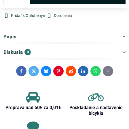
Pridať k Obľúbeným
Doručenia
Popis
Diskusia
0
Facebook
Twitter
Bluesky
Pinterest
Reddit
LinkedIn
WhatsApp
E-
mail
Preprava nad 50€ za 0,01€
Poskladanie a nastavenie
bicykla