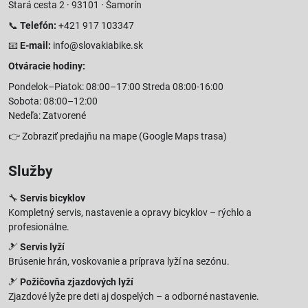
Stará cesta 2 · 93101 · Šamorín
📞
Telefón:
+421 917 103347
📧
E-mail:
info@slovakiabike.sk
Otváracie hodiny:
Pondelok–Piatok: 08:00–17:00 Streda 08:00-16:00
Sobota: 08:00–12:00
Nedeľa: Zatvorené
👉
Zobraziť predajňu na mape
(Google Maps trasa)
Služby
🔧
Servis bicyklov
Kompletný servis, nastavenie a opravy bicyklov – rýchlo a
profesionálne.
🎿
Servis lyží
Brúsenie hrán, voskovanie a príprava lyží na sezónu.
🎿
Požičovňa zjazdových lyží
Zjazdové lyže pre deti aj dospelých – a odborné nastavenie.