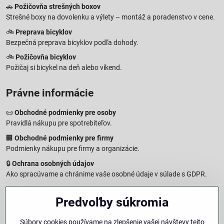
🚗
Požičovňa strešných boxov
Strešné boxy na dovolenku a výlety – montáž a poradenstvo v cene.
🚲
Preprava bicyklov
Bezpečná preprava bicyklov podľa dohody.
🚲
Požičovňa bicyklov
Požičaj si bicykel na deň alebo víkend.
Právne informácie
📜
Obchodné podmienky pre osoby
Pravidlá nákupu pre spotrebiteľov.
🏢
Obchodné podmienky pre firmy
Podmienky nákupu pre firmy a organizácie.
🔒
Ochrana osobných údajov
Ako spracúvame a chránime vaše osobné údaje v súlade s GDPR.
🧾
Reklamačný formulár
Predvoľby súkromia
Jednoduché podanie reklamácie
↩️
Formulár na odstúpenie od zmluvy
Súbory cookies používame na zlepšenie vašej návštevy tejto