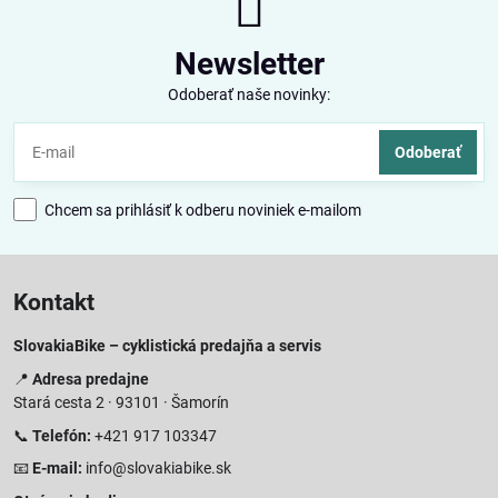
Newsletter
Odoberať naše novinky:
Odoberať
Chcem sa prihlásiť k odberu noviniek e-mailom
Kontakt
SlovakiaBike – cyklistická predajňa a servis
📍
Adresa predajne
Stará cesta 2 · 93101 · Šamorín
📞
Telefón:
+421 917 103347
📧
E-mail:
info@slovakiabike.sk