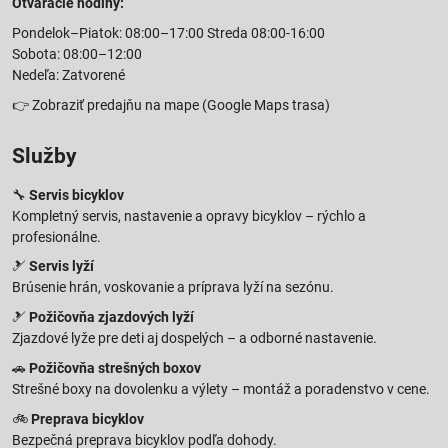
Otváracie hodiny:
Pondelok–Piatok: 08:00–17:00 Streda 08:00-16:00
Sobota: 08:00–12:00
Nedeľa: Zatvorené
👉
Zobraziť predajňu na mape
(Google Maps trasa)
Služby
🔧
Servis bicyklov
Kompletný servis, nastavenie a opravy bicyklov – rýchlo a
profesionálne.
🎿
Servis lyží
Brúsenie hrán, voskovanie a príprava lyží na sezónu.
🎿
Požičovňa zjazdových lyží
Zjazdové lyže pre deti aj dospelých – a odborné nastavenie.
🚗
Požičovňa strešných boxov
Strešné boxy na dovolenku a výlety – montáž a poradenstvo v cene.
🚲
Preprava bicyklov
Bezpečná preprava bicyklov podľa dohody.