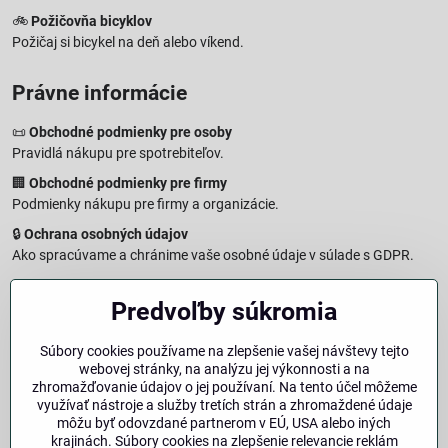
🚲
Požičovňa bicyklov
Požičaj si bicykel na deň alebo víkend.
Právne informácie
📜
Obchodné podmienky pre osoby
Pravidlá nákupu pre spotrebiteľov.
🏢
Obchodné podmienky pre firmy
Podmienky nákupu pre firmy a organizácie.
🔒
Ochrana osobných údajov
Ako spracúvame a chránime vaše osobné údaje v súlade s GDPR.
🧾
Reklamačný formulár
Predvoľby súkromia
Jednoduché podanie reklamácie
↩️
Formulár na odstúpenie od zmluvy
Súbory cookies používame na zlepšenie vašej návštevy tejto
Vzorový formulár pre odstúpenie od zmluvy a vrátenie tovaru.
webovej stránky, na analýzu jej výkonnosti a na
🔐
Právna doložka – Autorské práva
zhromažďovanie údajov o jej používaní. Na tento účel môžeme
využívať nástroje a služby tretích strán a zhromaždené údaje
Informácie o ochrane obsahu, značiek a fotografií vrátane
môžu byť odovzdané partnerom v EÚ, USA alebo iných
podmienok.
krajinách. Súbory cookies na zlepšenie relevancie reklám