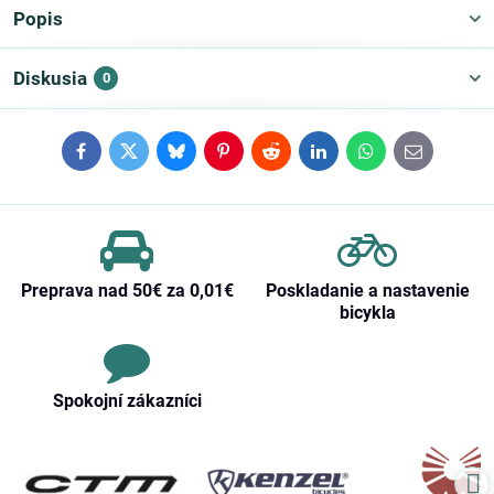
Popis
Diskusia
0
Facebook
Twitter
Bluesky
Pinterest
Reddit
LinkedIn
WhatsApp
E-
mail
Preprava nad 50€ za 0,01€
Poskladanie a nastavenie
bicykla
Spokojní zákazníci