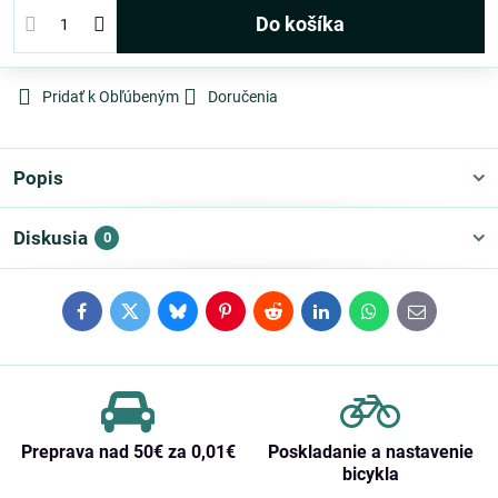
Do košíka
Pridať k Obľúbeným
Doručenia
Popis
Diskusia
0
Facebook
Twitter
Bluesky
Pinterest
Reddit
LinkedIn
WhatsApp
E-
mail
Preprava nad 50€ za 0,01€
Poskladanie a nastavenie
bicykla