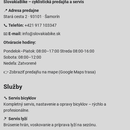
SlovakiaBike – cyklistická predajňa a servis
📍
Adresa predajne
Stará cesta 2 · 93101 · Šamorín
📞
Telefón:
+421 917 103347
📧
E-mail:
info@slovakiabike.sk
Otváracie hodiny:
Pondelok–Piatok: 08:00–17:00 Streda 08:00-16:00
Sobota: 08:00–12:00
Nedeľa: Zatvorené
👉
Zobraziť predajňu na mape
(Google Maps trasa)
Služby
🔧
Servis bicyklov
Kompletný servis, nastavenie a opravy bicyklov – rýchlo a
profesionálne.
🎿
Servis lyží
Brúsenie hrán, voskovanie a príprava lyží na sezónu.