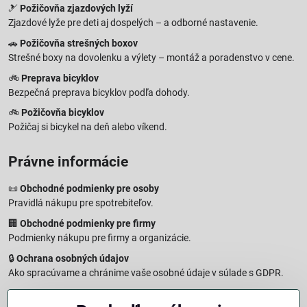
🎿
Požičovňa zjazdových lyží
Zjazdové lyže pre deti aj dospelých – a odborné nastavenie.
🚗
Požičovňa strešných boxov
Strešné boxy na dovolenku a výlety – montáž a poradenstvo v cene.
🚲
Preprava bicyklov
Bezpečná preprava bicyklov podľa dohody.
🚲
Požičovňa bicyklov
Požičaj si bicykel na deň alebo víkend.
Právne informácie
📜
Obchodné podmienky pre osoby
Pravidlá nákupu pre spotrebiteľov.
🏢
Obchodné podmienky pre firmy
Podmienky nákupu pre firmy a organizácie.
🔒
Ochrana osobných údajov
Ako spracúvame a chránime vaše osobné údaje v súlade s GDPR.
🧾
Reklamačný formulár