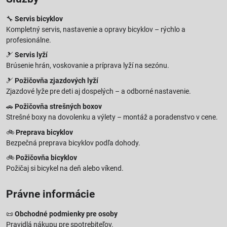
🔧
Servis bicyklov
Kompletný servis, nastavenie a opravy bicyklov – rýchlo a
profesionálne.
🎿
Servis lyží
Brúsenie hrán, voskovanie a príprava lyží na sezónu.
🎿
Požičovňa zjazdových lyží
Zjazdové lyže pre deti aj dospelých – a odborné nastavenie.
🚗
Požičovňa strešných boxov
Strešné boxy na dovolenku a výlety – montáž a poradenstvo v cene.
🚲
Preprava bicyklov
Bezpečná preprava bicyklov podľa dohody.
🚲
Požičovňa bicyklov
Požičaj si bicykel na deň alebo víkend.
Právne informácie
📜
Obchodné podmienky pre osoby
Pravidlá nákupu pre spotrebiteľov.