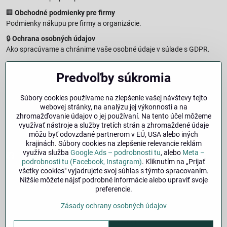
🏢
Obchodné podmienky pre firmy
Podmienky nákupu pre firmy a organizácie.
🔒
Ochrana osobných údajov
Ako spracúvame a chránime vaše osobné údaje v súlade s GDPR.
🧾
Reklamačný formulár
Predvoľby súkromia
Jednoduché podanie reklamácie
↩️
Formulár na odstúpenie od zmluvy
Súbory cookies používame na zlepšenie vašej návštevy tejto
Vzorový formulár pre odstúpenie od zmluvy a vrátenie tovaru.
webovej stránky, na analýzu jej výkonnosti a na
🔐
Právna doložka – Autorské práva
zhromažďovanie údajov o jej používaní. Na tento účel môžeme
využívať nástroje a služby tretích strán a zhromaždené údaje
Informácie o ochrane obsahu, značiek a fotografií vrátane
môžu byť odovzdané partnerom v EÚ, USA alebo iných
podmienok.
krajinách. Súbory cookies na zlepšenie relevancie reklám
využíva služba
Google Ads – podrobnosti tu
, alebo
Meta –
Facebook
Instagram
podrobnosti tu (Facebook, Instagram)
. Kliknutím na „Prijať
všetky cookies" vyjadrujete svoj súhlas s týmto spracovaním.
Nižšie môžete nájsť podrobné informácie alebo upraviť svoje
🚚
Doprava
| 💳
Platba
| 🔁
Výber veľkosti
preferencie.
bicykla
| ❓
FAQ
| 👤
Môj účet
Zásady ochrany osobných údajov
©
2026
Copyright