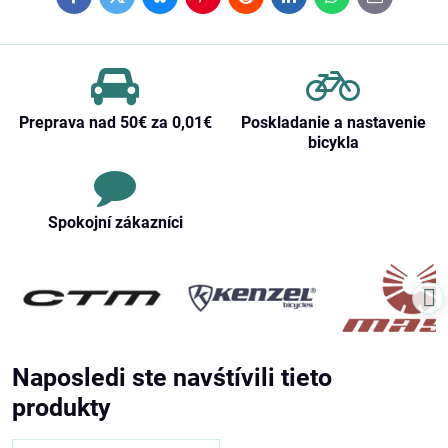
Facebook
Twitter
Bluesky
Pinterest
Reddit
LinkedIn
WhatsApp
E-
mail
Preprava nad 50€ za 0,01€
Poskladanie a nastavenie
bicykla
Spokojní zákazníci
Naposledi ste navśtívili tieto
produkty