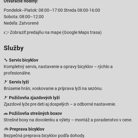
Otváracie hodiny:
Pondelok–Piatok: 08:00–17:00 Streda 08:00-16:00
Sobota: 08:00–12:00
Nedeľa: Zatvorené
👉
Zobraziť predajňu na mape
(Google Maps trasa)
Služby
🔧
Servis bicyklov
Kompletný servis, nastavenie a opravy bicyklov – rýchlo a
profesionálne.
🎿
Servis lyží
Brúsenie hrán, voskovanie a príprava lyží na sezónu.
🎿
Požičovňa zjazdových lyží
Zjazdové lyže pre deti aj dospelých – a odborné nastavenie.
🚗
Požičovňa strešných boxov
Strešné boxy na dovolenku a výlety – montáž a poradenstvo v cene.
🚲
Preprava bicyklov
Bezpečná preprava bicyklov podľa dohody.