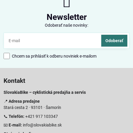
Newsletter
Odoberať naše novinky:
Odoberať
Chcem sa prihlásiť k odberu noviniek e-mailom
Kontakt
SlovakiaBike – cyklistická predajňa a servis
📍
Adresa predajne
Stará cesta 2 · 93101 · Šamorín
📞
Telefón:
+421 917 103347
📧
E-mail:
info@slovakiabike.sk