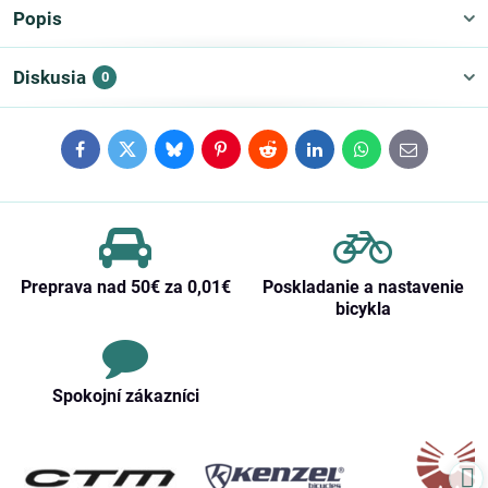
Popis
Diskusia
0
Facebook
Twitter
Bluesky
Pinterest
Reddit
LinkedIn
WhatsApp
E-
mail
Preprava nad 50€ za 0,01€
Poskladanie a nastavenie
bicykla
Spokojní zákazníci