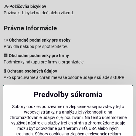
🚲
Požičovňa bicyklov
Požičaj si bicykel na deň alebo víkend.
Právne informácie
📜
Obchodné podmienky pre osoby
Pravidlá nákupu pre spotrebiteľov.
🏢
Obchodné podmienky pre firmy
Podmienky nákupu pre firmy a organizácie.
🔒
Ochrana osobných údajov
Ako spracúvame a chránime vaše osobné údaje v súlade s GDPR.
🧾
Reklamačný formulár
Predvoľby súkromia
Jednoduché podanie reklamácie
↩️
Formulár na odstúpenie od zmluvy
Súbory cookies používame na zlepšenie vašej návštevy tejto
Vzorový formulár pre odstúpenie od zmluvy a vrátenie tovaru.
webovej stránky, na analýzu jej výkonnosti a na
🔐
Právna doložka – Autorské práva
zhromažďovanie údajov o jej používaní. Na tento účel môžeme
využívať nástroje a služby tretích strán a zhromaždené údaje
Informácie o ochrane obsahu, značiek a fotografií vrátane
môžu byť odovzdané partnerom v EÚ, USA alebo iných
podmienok.
krajinách. Súbory cookies na zlepšenie relevancie reklám