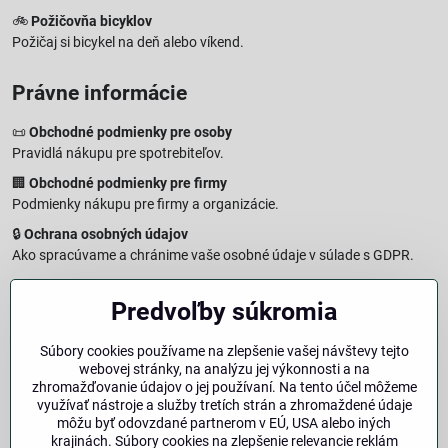
🚲
Požičovňa bicyklov
Požičaj si bicykel na deň alebo víkend.
Právne informácie
📜
Obchodné podmienky pre osoby
Pravidlá nákupu pre spotrebiteľov.
🏢
Obchodné podmienky pre firmy
Podmienky nákupu pre firmy a organizácie.
🔒
Ochrana osobných údajov
Ako spracúvame a chránime vaše osobné údaje v súlade s GDPR.
🧾
Reklamačný formulár
Predvoľby súkromia
Jednoduché podanie reklamácie
↩️
Formulár na odstúpenie od zmluvy
Súbory cookies používame na zlepšenie vašej návštevy tejto
Vzorový formulár pre odstúpenie od zmluvy a vrátenie tovaru.
webovej stránky, na analýzu jej výkonnosti a na
🔐
Právna doložka – Autorské práva
zhromažďovanie údajov o jej používaní. Na tento účel môžeme
využívať nástroje a služby tretích strán a zhromaždené údaje
Informácie o ochrane obsahu, značiek a fotografií vrátane
môžu byť odovzdané partnerom v EÚ, USA alebo iných
podmienok.
krajinách. Súbory cookies na zlepšenie relevancie reklám