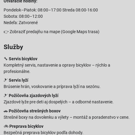
Otváracie hodiny:
Pondelok–Piatok: 08:00–17:00 Streda 08:00-16:00
Sobota: 08:00–12:00
Nedeľa: Zatvorené
👉
Zobraziť predajňu na mape
(Google Maps trasa)
Služby
🔧
Servis bicyklov
Kompletný servis, nastavenie a opravy bicyklov – rýchlo a
profesionálne.
🎿
Servis lyží
Brúsenie hrán, voskovanie a príprava lyží na sezónu.
🎿
Požičovňa zjazdových lyží
Zjazdové lyže pre deti aj dospelých – a odborné nastavenie.
🚗
Požičovňa strešných boxov
Strešné boxy na dovolenku a výlety – montáž a poradenstvo v cene.
🚲
Preprava bicyklov
Bezpečná preprava bicyklov podľa dohody.