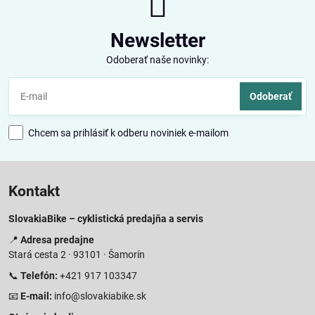
Newsletter
Odoberať naše novinky:
Odoberať
Chcem sa prihlásiť k odberu noviniek e-mailom
Kontakt
SlovakiaBike – cyklistická predajňa a servis
📍
Adresa predajne
Stará cesta 2 · 93101 · Šamorín
📞
Telefón:
+421 917 103347
📧
E-mail:
info@slovakiabike.sk