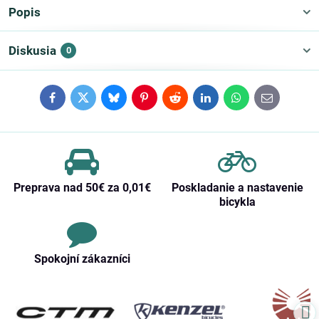
Popis
Diskusia
0
Facebook
Twitter
Bluesky
Pinterest
Reddit
LinkedIn
WhatsApp
E-
mail
Preprava nad 50€ za 0,01€
Poskladanie a nastavenie
bicykla
Spokojní zákazníci