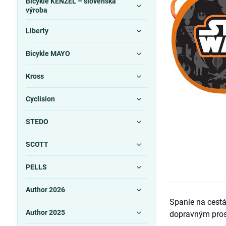
Bicykle KENZEL – slovenská
výroba
Liberty
Bicykle MAYO
Kross
Cyclision
STEDO
SCOTT
PELLS
Author 2026
Spanie na cestá
Author 2025
dopravným prost