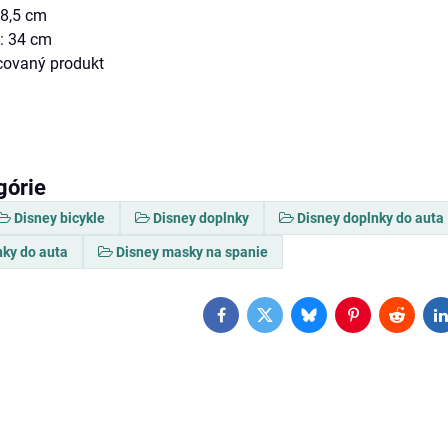
 8,5 cm
: 34 cm
ncovaný produkt
górie
Disney bicykle
Disney doplnky
Disney doplnky do auta
nky do auta
Disney masky na spanie
Facebook
Twitter
Bluesky
Pinterest
Reddit
L