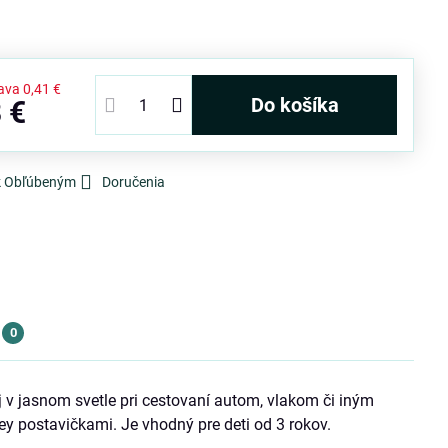
ava
0,41 €
Do košíka
 €
 k Obľúbeným
Doručenia
0
v jasnom svetle pri cestovaní autom, vlakom či iným
 postavičkami. Je vhodný pre deti od 3 rokov.