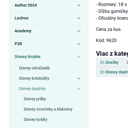
- Rozmery: 18 x
Author 2024
- Dĺžka gumičky
- Oficiálny lice
Lectron
Cena za kus.
Academy
Kód: 9620
P2R
Viac z kate
Disney bicykle
Značky
Disney odrážadlá
Disney dopl
Disney kolobežky
Disney doplnky
Disney prilby
Disney zvončeky a klaksóny
Disney košíky