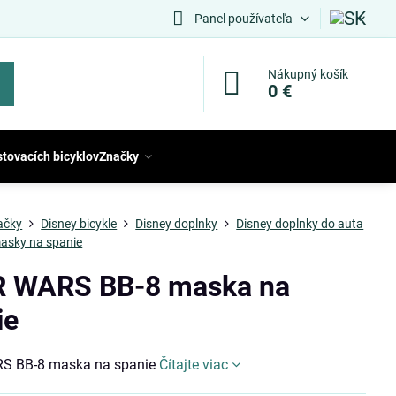
Panel používateľa
Nákupný košík
0 €
stovacích bicyklov
Značky
ačky
Disney bicykle
Disney doplnky
Disney doplnky do auta
asky na spanie
 WARS BB-8 maska na
ie
S BB-8 maska na spanie
Čítajte viac