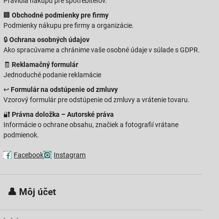
Pravidlá nákupu pre spotrebiteľov.
🏢
Obchodné podmienky pre firmy
Podmienky nákupu pre firmy a organizácie.
🔒
Ochrana osobných údajov
Ako spracúvame a chránime vaše osobné údaje v súlade s GDPR.
🧾
Reklamačný formulár
Jednoduché podanie reklamácie
↩️
Formulár na odstúpenie od zmluvy
Vzorový formulár pre odstúpenie od zmluvy a vrátenie tovaru.
🔐
Právna doložka – Autorské práva
Informácie o ochrane obsahu, značiek a fotografií vrátane
podmienok.
Facebook
Instagram
 👤
Môj účet