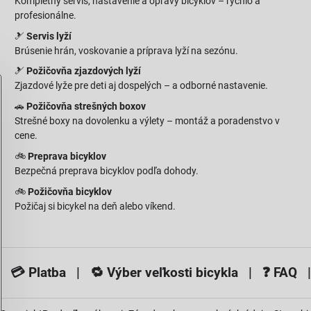
Kompletný servis, nastavenie a opravy bicyklov – rýchlo a
profesionálne.
🎿
Servis lyží
Brúsenie hrán, voskovanie a príprava lyží na sezónu.
🎿
Požičovňa zjazdových lyží
Zjazdové lyže pre deti aj dospelých – a odborné nastavenie.
🚗
Požičovňa strešných boxov
Strešné boxy na dovolenku a výlety – montáž a poradenstvo v
cene.
🚲
Preprava bicyklov
Bezpečná preprava bicyklov podľa dohody.
🚲
Požičovňa bicyklov
Požičaj si bicykel na deň alebo víkend.
 💳
Platba
| 🔁
Výber veľkosti bicykla
| ❓
FAQ
|