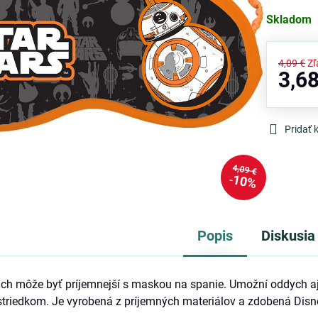
Skladom
4,09 €
Zľ
3,68
Pridať
4,09 €
10%
Popis
Diskusia
ch môže byť príjemnejší s maskou na spanie. Umožní oddych aj 
riedkom. Je vyrobená z príjemných materiálov a zdobená Disney