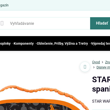
gazín
Hľadať
oplnky
Komponenty
Oblečenie, Prilby, Výživa a Tretry
Výpredaj te
Úvod
Zn
Disney m
STAR
span
STAR WAR