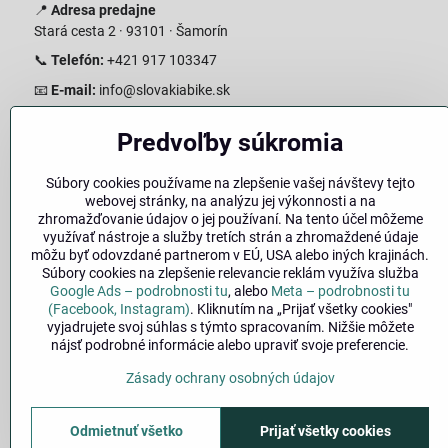
📍
Adresa predajne
Stará cesta 2 · 93101 · Šamorín
📞
Telefón:
+421 917 103347
📧
E-mail:
info@slovakiabike.sk
Otváracie hodiny:
Predvoľby súkromia
Pondelok–Piatok: 08:00–17:00 Streda 08:00-16:00
Sobota: 08:00–12:00
Súbory cookies používame na zlepšenie vašej návštevy tejto
Nedeľa: Zatvorené
webovej stránky, na analýzu jej výkonnosti a na
zhromažďovanie údajov o jej používaní. Na tento účel môžeme
👉
Zobraziť predajňu na mape
(Google Maps trasa)
využívať nástroje a služby tretích strán a zhromaždené údaje
môžu byť odovzdané partnerom v EÚ, USA alebo iných krajinách.
Súbory cookies na zlepšenie relevancie reklám využíva služba
Google Ads – podrobnosti tu
, alebo
Meta – podrobnosti tu
(Facebook, Instagram)
. Kliknutím na „Prijať všetky cookies"
vyjadrujete svoj súhlas s týmto spracovaním. Nižšie môžete
nájsť podrobné informácie alebo upraviť svoje preferencie.
Zásady ochrany osobných údajov
🚚
Doprava
|
Odmietnuť všetko
Prijať všetky cookies