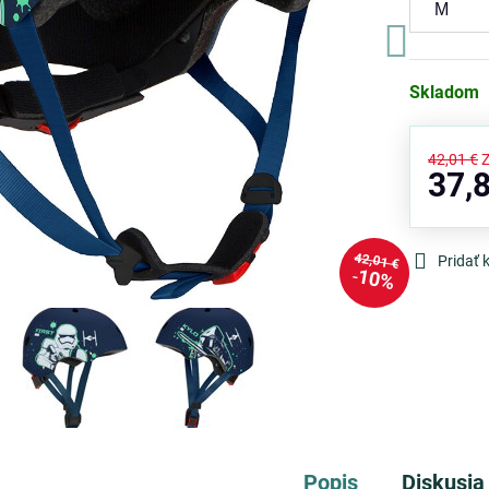
Skladom
42,01 €
37,
42,01 €
Pridať
10%
Popis
Diskusia