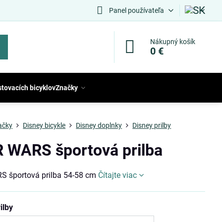
Panel používateľa
Nákupný košík
0 €
stovacích bicyklov
Značky
ačky
Disney bicykle
Disney doplnky
Disney prilby
 WARS športová prilba
 športová prilba 54-58 cm
Čítajte viac
ilby