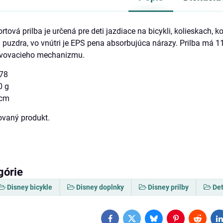
ová prilba je určená pre deti jazdiace na bicykli, kolieskach, k
puzdra, vo vnútri je EPS pena absorbujúca nárazy. Prilba má 11
avovacieho mechanizmu.
78
0 g
 cm
covaný produkt.
górie
Disney bicykle
Disney doplnky
Disney prilby
Det
Facebook
Twitter
Bluesky
Pinterest
Reddit
L