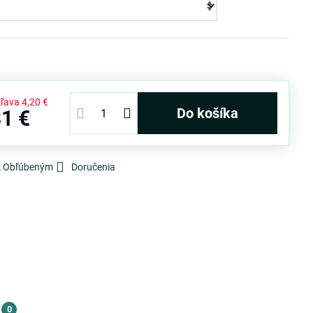
Zľava
4,20 €
Do košíka
81 €
 k Obľúbeným
Doručenia
0