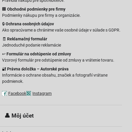
Pravidlá nákupu pre spotrebiteľov.
🏢
Obchodné podmienky pre firmy
Podmienky nákupu pre firmy a organizácie.
🔒
Ochrana osobných údajov
Ako spracúvame a chránime vaše osobné údaje v súlade s GDPR.
🧾
Reklamačný formulár
Jednoduché podanie reklamácie
↩️
Formulár na odstúpenie od zmluvy
Vzorový formulár pre odstúpenie od zmluvy a vrátenie tovaru.
🔐
Právna doložka – Autorské práva
Informácie o ochrane obsahu, značiek a fotografií vrátane
podmienok.
Facebook
Instagram
 👤
Môj účet