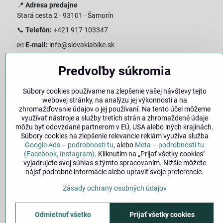
📍
Adresa predajne
Stará cesta 2 · 93101 · Šamorín
📞
Telefón:
+421 917 103347
📧
E-mail:
info@slovakiabike.sk
Otváracie hodiny:
Predvoľby súkromia
Pondelok–Piatok: 08:00–17:00 Streda 08:00-16:00
Sobota: 08:00–12:00
Súbory cookies používame na zlepšenie vašej návštevy tejto
Nedeľa: Zatvorené
webovej stránky, na analýzu jej výkonnosti a na
zhromažďovanie údajov o jej používaní. Na tento účel môžeme
👉
Zobraziť predajňu na mape
(Google Maps trasa)
využívať nástroje a služby tretích strán a zhromaždené údaje
môžu byť odovzdané partnerom v EÚ, USA alebo iných krajinách.
Súbory cookies na zlepšenie relevancie reklám využíva služba
Google Ads – podrobnosti tu
, alebo
Meta – podrobnosti tu
(Facebook, Instagram)
. Kliknutím na „Prijať všetky cookies"
vyjadrujete svoj súhlas s týmto spracovaním. Nižšie môžete
nájsť podrobné informácie alebo upraviť svoje preferencie.
Zásady ochrany osobných údajov
🚚
Doprava
|
Odmietnuť všetko
Prijať všetky cookies