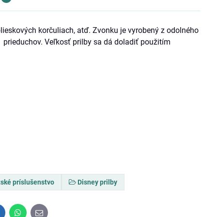
olieskových korčuliach, atď. Zvonku je vyrobený z odolného
 prieduchov. Veľkosť prilby sa dá doladiť použitím
ské príslušenstvo
Disney prilby
inkedIn
WhatsApp
E-