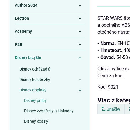
Author 2024
STAR WARS šport
Lectron
a odolného ABS 
Academy
otočného nast
- Norma:
EN 10
P2R
- Hmotnosť:
40
- Obvod:
54-58
Disney bicykle
Oficiálny licen
Disney odrážadlá
Cena za kus.
Disney kolobežky
Kód: 9021
Disney doplnky
Viac z kate
Disney prilby
Značky
Disney zvončeky a klaksóny
Disney košíky