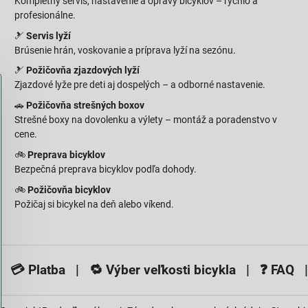
Kompletný servis, nastavenie a opravy bicyklov – rýchlo a
profesionálne.
🎿
Servis lyží
Brúsenie hrán, voskovanie a príprava lyží na sezónu.
🎿
Požičovňa zjazdových lyží
Zjazdové lyže pre deti aj dospelých – a odborné nastavenie.
🚗
Požičovňa strešných boxov
Strešné boxy na dovolenku a výlety – montáž a poradenstvo v
cene.
🚲
Preprava bicyklov
Bezpečná preprava bicyklov podľa dohody.
🚲
Požičovňa bicyklov
Požičaj si bicykel na deň alebo víkend.
 💳
Platba
| 🔁
Výber veľkosti bicykla
| ❓
FAQ
|