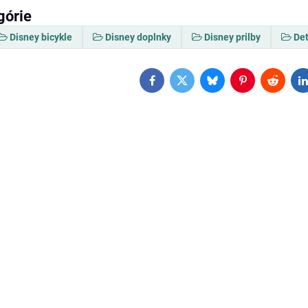
górie
Disney bicykle
Disney doplnky
Disney prilby
Det
Facebook
Twitter
Bluesky
Pinterest
Reddit
L