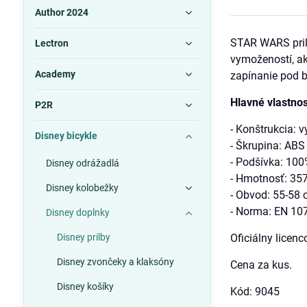
Author 2024
STAR WARS prilb
Lectron
vymožeností, ak
Academy
zapínanie pod b
Hlavné vlastnost
P2R
- Konštrukcia: 
Disney bicykle
- Škrupina: ABS
- Podšívka: 100
Disney odrážadlá
- Hmotnosť: 357
Disney kolobežky
- Obvod: 55-58
- Norma: EN 10
Disney doplnky
Disney prilby
Oficiálny licen
Disney zvončeky a klaksóny
Cena za kus.
Disney košíky
Kód: 9045