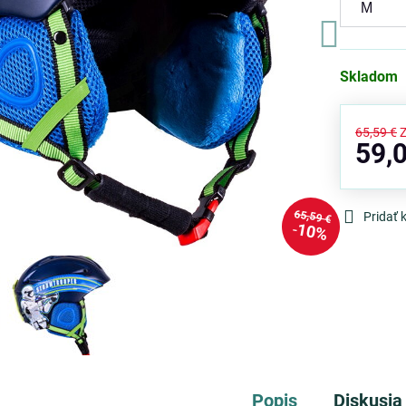
Skladom
65,59 €
59,
65,59 €
Pridať
10%
Popis
Diskusia