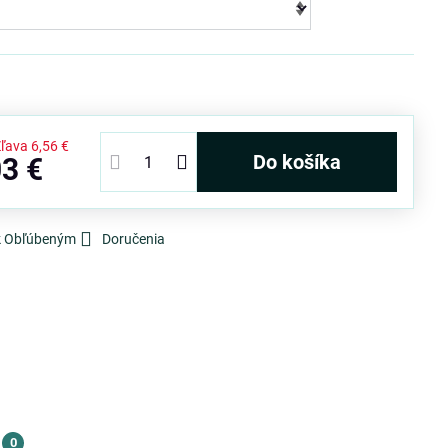
Zľava
6,56 €
Do košíka
03 €
 k Obľúbeným
Doručenia
0