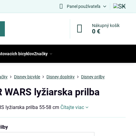
Panel používateľa
Nákupný košík
0 €
stovacích bicyklov
Značky
ačky
Disney bicykle
Disney doplnky
Disney prilby
 WARS lyžiarska prilba
 lyžiarska prilba 55-58 cm
Čítajte viac
ilby