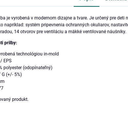
a je vyrobená v modernom dizajne a tvare. Je určený pre deti
o napríklad: systém pripevnenia ochranných okuliarov, nastavit
radou, 14 otvorov pre ventiláciu a mäkké ventilované náušníky.
i prilby:
vyrobená technológiou in-mold
 / EPS
% polyester (odopínateľný)
 G (+/- 5%)
 cm
77
covaný produkt.