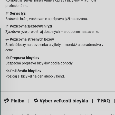
Kompletný servis, nastavenie a opravy bicyklov – rýchlo a
profesionálne.
🎿
Servis lyží
Brúsenie hrán, voskovanie a príprava lyží na sezónu.
🎿
Požičovňa zjazdových lyží
Zjazdové lyže pre deti aj dospelých – a odborné nastavenie.
🚗
Požičovňa strešných boxov
Strešné boxy na dovolenku a výlety – montáž a poradenstvo v
cene.
🚲
Preprava bicyklov
Bezpečná preprava bicyklov podľa dohody.
🚲
Požičovňa bicyklov
Požičaj si bicykel na deň alebo víkend.
 💳
Platba
| 🔁
Výber veľkosti bicykla
| ❓
FAQ
|