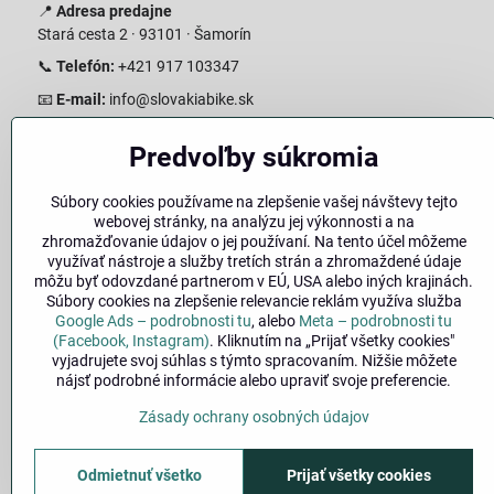
📍
Adresa predajne
Stará cesta 2 · 93101 · Šamorín
📞
Telefón:
+421 917 103347
📧
E-mail:
info@slovakiabike.sk
Otváracie hodiny:
Predvoľby súkromia
Pondelok–Piatok: 08:00–17:00 Streda 08:00-16:00
Sobota: 08:00–12:00
Súbory cookies používame na zlepšenie vašej návštevy tejto
Nedeľa: Zatvorené
webovej stránky, na analýzu jej výkonnosti a na
zhromažďovanie údajov o jej používaní. Na tento účel môžeme
👉
Zobraziť predajňu na mape
(Google Maps trasa)
využívať nástroje a služby tretích strán a zhromaždené údaje
môžu byť odovzdané partnerom v EÚ, USA alebo iných krajinách.
Súbory cookies na zlepšenie relevancie reklám využíva služba
Google Ads – podrobnosti tu
, alebo
Meta – podrobnosti tu
(Facebook, Instagram)
. Kliknutím na „Prijať všetky cookies"
vyjadrujete svoj súhlas s týmto spracovaním. Nižšie môžete
nájsť podrobné informácie alebo upraviť svoje preferencie.
Zásady ochrany osobných údajov
🚚
Doprava
|
Odmietnuť všetko
Prijať všetky cookies