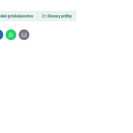
ské príslušenstvo
Disney prilby
inkedIn
WhatsApp
E-
mail