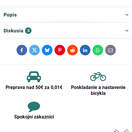
Popis
Diskusia
0
Facebook
Twitter
Bluesky
Pinterest
Reddit
LinkedIn
WhatsApp
E-
mail
Preprava nad 50€ za 0,01€
Poskladanie a nastavenie
bicykla
Spokojní zákazníci