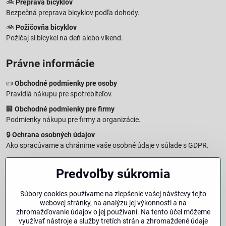
🚲
Preprava bicyklov
Bezpečná preprava bicyklov podľa dohody.
🚲
Požičovňa bicyklov
Požičaj si bicykel na deň alebo víkend.
Právne informácie
📜
Obchodné podmienky pre osoby
Pravidlá nákupu pre spotrebiteľov.
🏢
Obchodné podmienky pre firmy
Podmienky nákupu pre firmy a organizácie.
🔒
Ochrana osobných údajov
Ako spracúvame a chránime vaše osobné údaje v súlade s GDPR.
🧾
Reklamačný formulár
Predvoľby súkromia
Jednoduché podanie reklamácie
↩️
Formulár na odstúpenie od zmluvy
Súbory cookies používame na zlepšenie vašej návštevy tejto
Vzorový formulár pre odstúpenie od zmluvy a vrátenie tovaru.
webovej stránky, na analýzu jej výkonnosti a na
🔐
Právna doložka – Autorské práva
zhromažďovanie údajov o jej používaní. Na tento účel môžeme
využívať nástroje a služby tretích strán a zhromaždené údaje
Informácie o ochrane obsahu, značiek a fotografií vrátane