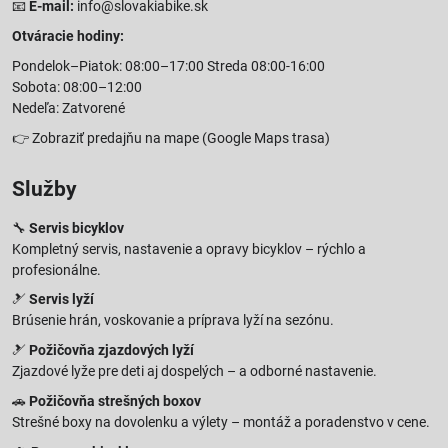
📧
E-mail:
info@slovakiabike.sk
Otváracie hodiny:
Pondelok–Piatok: 08:00–17:00 Streda 08:00-16:00
Sobota: 08:00–12:00
Nedeľa: Zatvorené
👉
Zobraziť predajňu na mape
(Google Maps trasa)
Služby
🔧
Servis bicyklov
Kompletný servis, nastavenie a opravy bicyklov – rýchlo a
profesionálne.
🎿
Servis lyží
Brúsenie hrán, voskovanie a príprava lyží na sezónu.
🎿
Požičovňa zjazdových lyží
Zjazdové lyže pre deti aj dospelých – a odborné nastavenie.
🚗
Požičovňa strešných boxov
Strešné boxy na dovolenku a výlety – montáž a poradenstvo v cene.