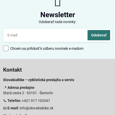
Newsletter
Odoberať naše novinky:
Odoberať
Chcem sa prihlásiť k odberu noviniek e-mailom
Kontakt
SlovakiaBike – cyklistická predajňa a servis
📍
Adresa predajne
Stará cesta 2 · 93101 · Šamorín
📞
Telefón:
+421 917 103347
📧
E-mail:
info@slovakiabike.sk