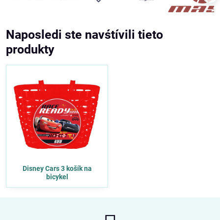
Naposledi ste navśtívili tieto
produkty
Disney Cars 3 košík na
bicykel