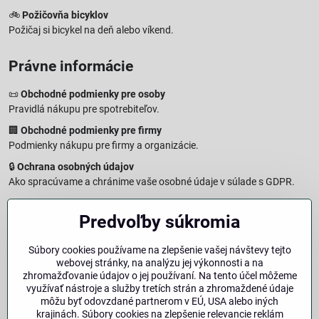
🚲
Požičovňa bicyklov
Požičaj si bicykel na deň alebo víkend.
Právne informácie
📜
Obchodné podmienky pre osoby
Pravidlá nákupu pre spotrebiteľov.
🏢
Obchodné podmienky pre firmy
Podmienky nákupu pre firmy a organizácie.
🔒
Ochrana osobných údajov
Ako spracúvame a chránime vaše osobné údaje v súlade s GDPR.
🧾
Reklamačný formulár
Predvoľby súkromia
Jednoduché podanie reklamácie
↩️
Formulár na odstúpenie od zmluvy
Súbory cookies používame na zlepšenie vašej návštevy tejto
Vzorový formulár pre odstúpenie od zmluvy a vrátenie tovaru.
webovej stránky, na analýzu jej výkonnosti a na
🔐
Právna doložka – Autorské práva
zhromažďovanie údajov o jej používaní. Na tento účel môžeme
využívať nástroje a služby tretích strán a zhromaždené údaje
Informácie o ochrane obsahu, značiek a fotografií vrátane
môžu byť odovzdané partnerom v EÚ, USA alebo iných
podmienok.
krajinách. Súbory cookies na zlepšenie relevancie reklám