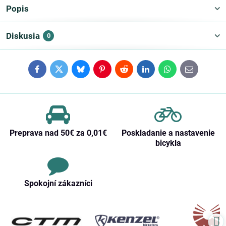
Popis
Diskusia
0
Facebook
Twitter
Bluesky
Pinterest
Reddit
LinkedIn
WhatsApp
E-
mail
Preprava nad 50€ za 0,01€
Poskladanie a nastavenie
bicykla
Spokojní zákazníci