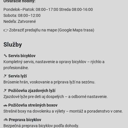
Otváracie hodiny:
Pondelok–Piatok: 08:00–17:00 Streda 08:00-16:00
Sobota: 08:00–12:00
Nedeľa: Zatvorené
👉
Zobraziť predajňu na mape
(Google Maps trasa)
Služby
🔧
Servis bicyklov
Kompletný servis, nastavenie a opravy bicyklov – rýchlo a
profesionálne.
🎿
Servis lyží
Brúsenie hrán, voskovanie a príprava lyží na sezónu.
🎿
Požičovňa zjazdových lyží
Zjazdové lyže pre deti aj dospelých – a odborné nastavenie.
🚗
Požičovňa strešných boxov
Strešné boxy na dovolenku a výlety – montáž a poradenstvo v cene.
🚲
Preprava bicyklov
Bezpečná preprava bicyklov podľa dohody.