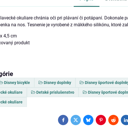
lavecké okuliare chránia oči pri plávaní či potápaní. Dokonale 
enka na nos. Tesnenie je vyrobené z mäkkého silikónu, ktoré z
 x 4,5 cm
ncovaný produkt
górie
Disney bicykle
Disney doplnky
Disney športové doplnk
ecké okuliare
Detské príslušenstvo
Disney športové dopl
ecké okuliare
Facebook
Twitter
Bluesky
Pinterest
Reddit
L