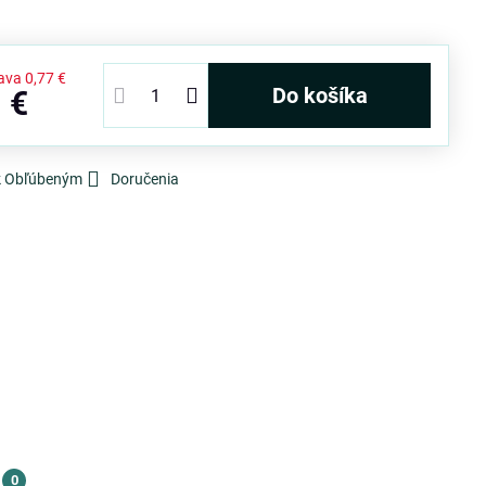
ava
0,77 €
Do košíka
 €
 k Obľúbeným
Doručenia
0