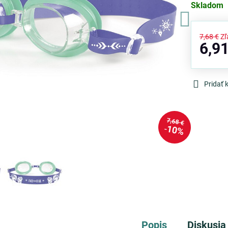
Skladom
7,68 €
Zľ
6,91
Pridať
7,68 €
10%
Popis
Diskusia