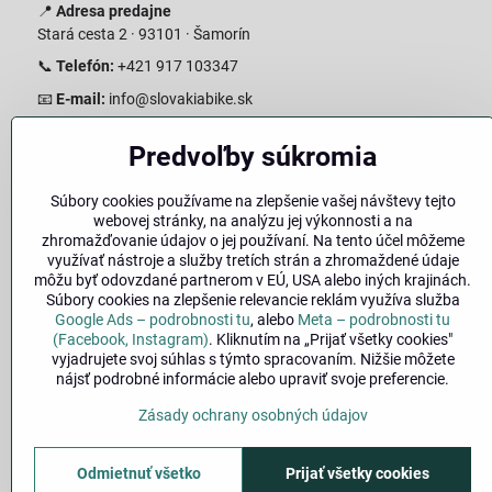
📍
Adresa predajne
Stará cesta 2 · 93101 · Šamorín
📞
Telefón:
+421 917 103347
📧
E-mail:
info@slovakiabike.sk
Otváracie hodiny:
Predvoľby súkromia
Pondelok–Piatok: 08:00–17:00 Streda 08:00-16:00
Sobota: 08:00–12:00
Súbory cookies používame na zlepšenie vašej návštevy tejto
Nedeľa: Zatvorené
webovej stránky, na analýzu jej výkonnosti a na
zhromažďovanie údajov o jej používaní. Na tento účel môžeme
👉
Zobraziť predajňu na mape
(Google Maps trasa)
využívať nástroje a služby tretích strán a zhromaždené údaje
môžu byť odovzdané partnerom v EÚ, USA alebo iných krajinách.
Súbory cookies na zlepšenie relevancie reklám využíva služba
Google Ads – podrobnosti tu
, alebo
Meta – podrobnosti tu
(Facebook, Instagram)
. Kliknutím na „Prijať všetky cookies"
vyjadrujete svoj súhlas s týmto spracovaním. Nižšie môžete
nájsť podrobné informácie alebo upraviť svoje preferencie.
Zásady ochrany osobných údajov
🚚
Doprava
|
Odmietnuť všetko
Prijať všetky cookies