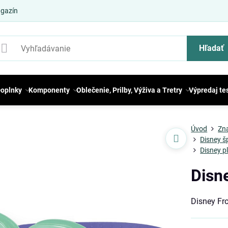
gazín
Hľadať
oplnky
Komponenty
Oblečenie, Prilby, Výživa a Tretry
Výpredaj te
Úvod
Zn
Disney š
Disney p
Disn
Disney Fr