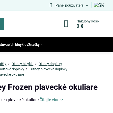
Panel používateľa
Nákupný košík
0 €
stovacích bicyklov
Značky
ačky
Disney bicykle
Disney doplnky
portové doplnky
Disney plavecké doplnky
lavecké okuliare
ey Frozen plavecké okuliare
ozen plavecké okuliare
Čítajte viac