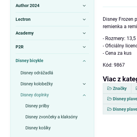
Author 2024
Disney Frozen p
Lectron
remienka a remi
Academy
- Rozmery: 13,5
- Oficiálny lice
P2R
- Cena za kus
Disney bicykle
Kód: 9867
Disney odrážadlá
Viac z kate
Disney kolobežky
Značky
Disney doplnky
Disney plav
Disney prilby
Disney plav
Disney zvončeky a klaksóny
Disney košíky