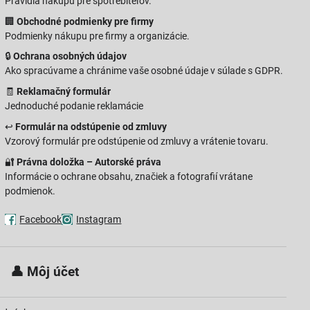
Pravidlá nákupu pre spotrebiteľov.
🏢
Obchodné podmienky pre firmy
Podmienky nákupu pre firmy a organizácie.
🔒
Ochrana osobných údajov
Ako spracúvame a chránime vaše osobné údaje v súlade s GDPR.
🧾
Reklamačný formulár
Jednoduché podanie reklamácie
↩️
Formulár na odstúpenie od zmluvy
Vzorový formulár pre odstúpenie od zmluvy a vrátenie tovaru.
🔐
Právna doložka – Autorské práva
Informácie o ochrane obsahu, značiek a fotografií vrátane
podmienok.
Facebook
Instagram
 👤
Môj účet