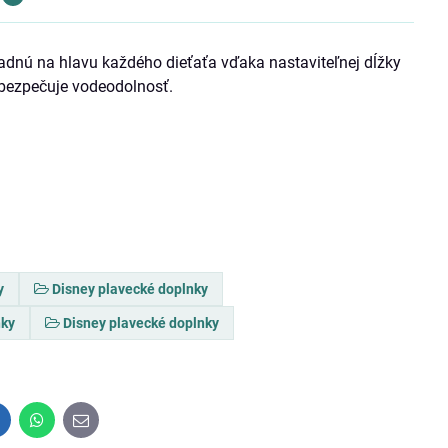
padnú na hlavu každého dieťaťa vďaka nastaviteľnej dĺžky
abezpečuje vodeodolnosť.
y
Disney plavecké doplnky
nky
Disney plavecké doplnky
inkedIn
WhatsApp
E-
mail