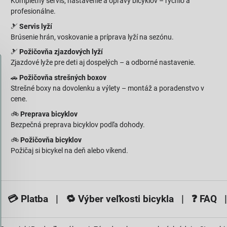
Kompletný servis, nastavenie a opravy bicyklov – rýchlo a
profesionálne.
🎿
Servis lyží
Brúsenie hrán, voskovanie a príprava lyží na sezónu.
🎿
Požičovňa zjazdových lyží
Zjazdové lyže pre deti aj dospelých – a odborné nastavenie.
🚗
Požičovňa strešných boxov
Strešné boxy na dovolenku a výlety – montáž a poradenstvo v
cene.
🚲
Preprava bicyklov
Bezpečná preprava bicyklov podľa dohody.
🚲
Požičovňa bicyklov
Požičaj si bicykel na deň alebo víkend.
 💳
Platba
| 🔁
Výber veľkosti bicykla
| ❓
FAQ
|