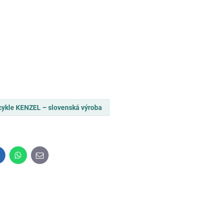
cykle KENZEL – slovenská výroba
inkedIn
WhatsApp
E-
mail