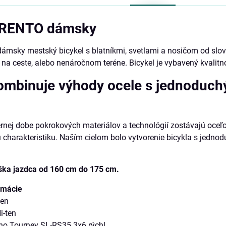
TRENTO dámsky
ámsky mestský bicykel s blatníkmi, svetlami a nosičom od slov
y na ceste, alebo nenáročnom teréne. Bicykel je vybavený kvali
ombinuje výhody ocele s jednoduc
nej dobe pokrokových materiálov a technológií zostávajú oceľ
 charakteristiku. Naším cielom bolo vytvorenie bicykla s jedno
ka jazdca od 160 cm do 175 cm.
rmácie
ten
i-ten
o Tourney SL-RS35 3x6 rýchl.