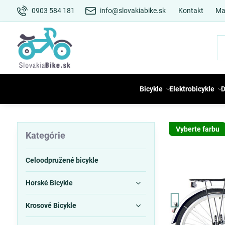
0903 584 181
info@slovakiabike.sk
Kontakt
Ma
Bicykle
Elektrobicykle
D
Vyberte farbu
Kategórie
Celoodpružené bicykle
Horské Bicykle
Krosové Bicykle