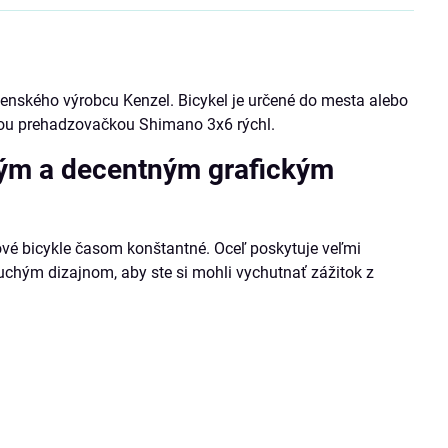
enského výrobcu Kenzel. Bicykel je určené do mesta alebo
tnou prehadzovačkou Shimano 3x6 rýchl.
hým a decentným grafickým
ové bicykle časom konštantné. Oceľ poskytuje veľmi
duchým dizajnom, aby ste si mohli vychutnať zážitok z