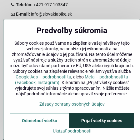
📞
Telefón:
+421 917 103347
📧
E-mail:
info@slovakiabike.sk
Otváracie hodiny:
Predvoľby súkromia
Pondelok–Piatok: 08:00–17:00 Streda 08:00-16:00
Sobota: 08:00–12:00
Súbory cookies používame na zlepšenie vašej návštevy tejto
Nedeľa: Zatvorené
webovej stránky, na analýzu jej výkonnosti a na
zhromažďovanie údajov o jej používaní. Na tento účel môžeme
👉
Zobraziť predajňu na mape
(Google Maps trasa)
využívať nástroje a služby tretích strán a zhromaždené údaje
môžu byť odovzdané partnerom v EÚ, USA alebo iných krajinách.
Súbory cookies na zlepšenie relevancie reklám využíva služba
Google Ads – podrobnosti tu
, alebo
Meta – podrobnosti tu
(Facebook, Instagram)
. Kliknutím na „Prijať všetky cookies"
vyjadrujete svoj súhlas s týmto spracovaním. Nižšie môžete
nájsť podrobné informácie alebo upraviť svoje preferencie.
Zásady ochrany osobných údajov
🚚
Doprava
|
Odmietnuť všetko
Prijať všetky cookies
©
2026
Ukázať podrobnosti