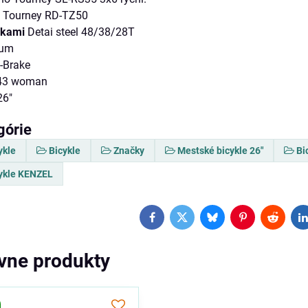
 Tourney RD-TZ50
ukami
Detai steel 48/38/28T
ium
-Brake
3 woman
26"
górie
ykle
Bicykle
Značky
Mestské bicykle 26"
Bi
ykle KENZEL
Facebook
Twitter
Bluesky
Pinterest
Reddit
L
ívne produkty