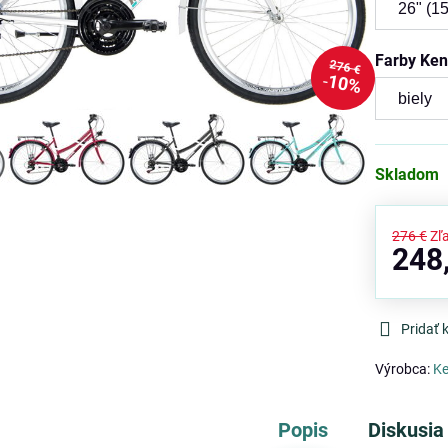
Farby Ke
276 €
10%
Skladom
276 €
Zľ
248
Pridať
Výrobca:
Ke
Popis
Diskusia