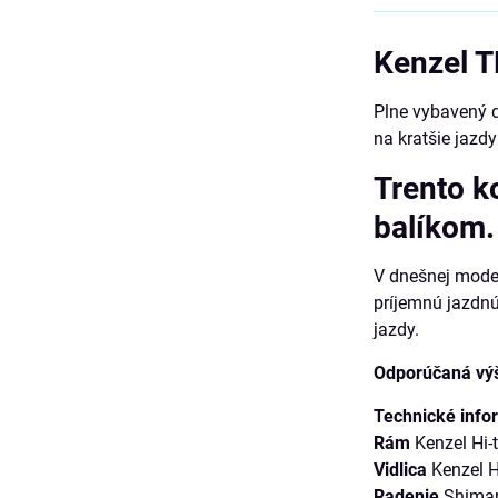
Kenzel 
Plne vybavený d
na kratšie jazd
Trento k
balíkom.
V dnešnej moder
príjemnú jazdnú
jazdy.
Odporúčaná výš
Technické info
Rám
Kenzel Hi-
Vidlica
Kenzel H
Radenie
Shiman