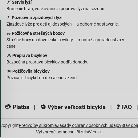
🎿
Servis lyží
Brúsenie hrán, voskovanie a príprava lyží na sezónu.
🎿
Požičovňa zjazdových lyží
Zjazdové lyže pre deti aj dospelých – a odborné nastavenie.
🚗
Požičovňa strešných boxov
Strešné boxy na dovolenku a výlety – montáž a poradenstvo v
cene.
🚲
Preprava bicyklov
Bezpečná preprava bicyklov podľa dohody.
🚲
Požičovňa bicyklov
Požičaj si bicykel na deň alebo víkend.
 💳
Platba
| 🔁
Výber veľkosti bicykla
| ❓
FAQ
|
Copyright
Predvoľby súkromia
Zásady ochrany osobných údajov
Stav ob
Vytvorené pomocou:
BiznisWeb.sk