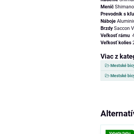
Menič
Shimano
Prevodník s kľ
Náboje
Alumin
Brzdy
Saccon V
Veľkosť rámu
4
Veľkosť kolies
Viac z kate
Mestské bic
Mestské bic
Alternat
Vyberte farbu