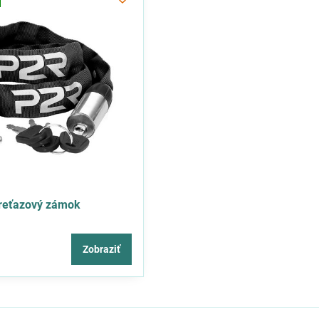
reťazový zámok
Zobraziť