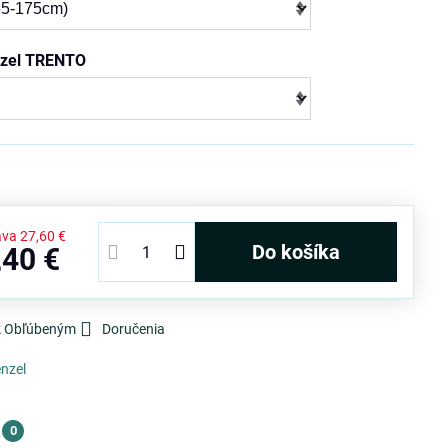
nzel TRENTO
ava
27,60 €
Do košíka
,40 €
 k Obľúbeným
Doručenia
nzel
0