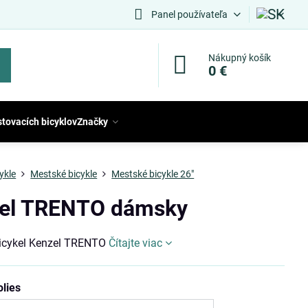
Panel používateľa
Nákupný košík
0 €
stovacích bicyklov
Značky
ykle
Mestské bicykle
Mestské bicykle 26"
el TRENTO dámsky
icykel Kenzel TRENTO
Čítajte viac
olies