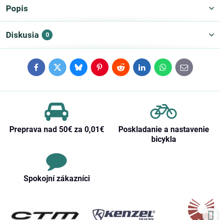
Popis
Diskusia
0
Facebook
Twitter
Bluesky
Pinterest
Reddit
LinkedIn
WhatsApp
E-
mail
Preprava nad 50€ za 0,01€
Poskladanie a nastavenie
bicykla
Spokojní zákazníci