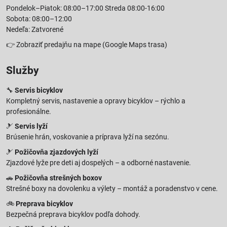
Pondelok–Piatok: 08:00–17:00 Streda 08:00-16:00
Sobota: 08:00–12:00
Nedeľa: Zatvorené
👉
Zobraziť predajňu na mape
(Google Maps trasa)
Služby
🔧
Servis bicyklov
Kompletný servis, nastavenie a opravy bicyklov – rýchlo a
profesionálne.
🎿
Servis lyží
Brúsenie hrán, voskovanie a príprava lyží na sezónu.
🎿
Požičovňa zjazdových lyží
Zjazdové lyže pre deti aj dospelých – a odborné nastavenie.
🚗
Požičovňa strešných boxov
Strešné boxy na dovolenku a výlety – montáž a poradenstvo v cene.
🚲
Preprava bicyklov
Bezpečná preprava bicyklov podľa dohody.