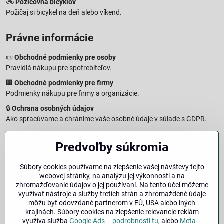
🚲
Požičovňa bicyklov
Požičaj si bicykel na deň alebo víkend.
Právne informácie
📜
Obchodné podmienky pre osoby
Pravidlá nákupu pre spotrebiteľov.
🏢
Obchodné podmienky pre firmy
Podmienky nákupu pre firmy a organizácie.
🔒
Ochrana osobných údajov
Ako spracúvame a chránime vaše osobné údaje v súlade s GDPR.
🧾
Reklamačný formulár
Predvoľby súkromia
Jednoduché podanie reklamácie
↩️
Formulár na odstúpenie od zmluvy
Súbory cookies používame na zlepšenie vašej návštevy tejto
Vzorový formulár pre odstúpenie od zmluvy a vrátenie tovaru.
webovej stránky, na analýzu jej výkonnosti a na
🔐
Právna doložka – Autorské práva
zhromažďovanie údajov o jej používaní. Na tento účel môžeme
využívať nástroje a služby tretích strán a zhromaždené údaje
Informácie o ochrane obsahu, značiek a fotografií vrátane
môžu byť odovzdané partnerom v EÚ, USA alebo iných
podmienok.
krajinách. Súbory cookies na zlepšenie relevancie reklám
využíva služba
Google Ads – podrobnosti tu
, alebo
Meta –