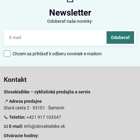
Newsletter
Odoberať naše novinky:
Odoberať
Chcem sa prihlásiť k odberu noviniek e-mailom
Kontakt
SlovakiaBike – cyklistická predajňa a servis
📍
Adresa predajne
Stará cesta 2 · 93101 · Šamorín
📞
Telefón:
+421 917 103347
📧
E-mail:
info@slovakiabike.sk
Otváracie hodiny: