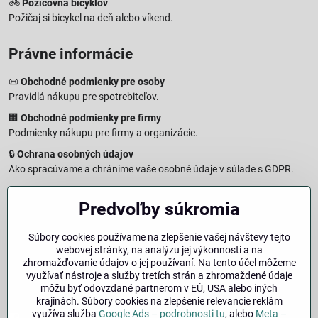
🚲
Požičovňa bicyklov
Požičaj si bicykel na deň alebo víkend.
Právne informácie
📜
Obchodné podmienky pre osoby
Pravidlá nákupu pre spotrebiteľov.
🏢
Obchodné podmienky pre firmy
Podmienky nákupu pre firmy a organizácie.
🔒
Ochrana osobných údajov
Ako spracúvame a chránime vaše osobné údaje v súlade s GDPR.
🧾
Reklamačný formulár
Predvoľby súkromia
Jednoduché podanie reklamácie
↩️
Formulár na odstúpenie od zmluvy
Súbory cookies používame na zlepšenie vašej návštevy tejto
Vzorový formulár pre odstúpenie od zmluvy a vrátenie tovaru.
webovej stránky, na analýzu jej výkonnosti a na
🔐
Právna doložka – Autorské práva
zhromažďovanie údajov o jej používaní. Na tento účel môžeme
využívať nástroje a služby tretích strán a zhromaždené údaje
Informácie o ochrane obsahu, značiek a fotografií vrátane
môžu byť odovzdané partnerom v EÚ, USA alebo iných
podmienok.
krajinách. Súbory cookies na zlepšenie relevancie reklám
využíva služba
Google Ads – podrobnosti tu
, alebo
Meta –