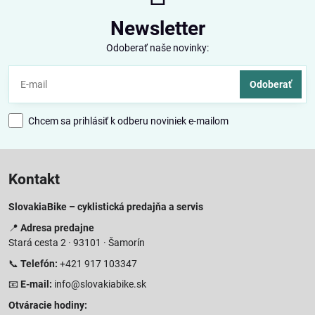
Newsletter
Odoberať naše novinky:
Odoberať
Chcem sa prihlásiť k odberu noviniek e-mailom
Kontakt
SlovakiaBike – cyklistická predajňa a servis
📍
Adresa predajne
Stará cesta 2 · 93101 · Šamorín
📞
Telefón:
+421 917 103347
📧
E-mail:
info@slovakiabike.sk
Otváracie hodiny: