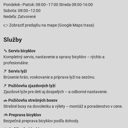
Pondelok–Piatok: 08:00–17:00 Streda 08:00-16:00
Sobota: 08:00–12:00
Nedeľa: Zatvorené
👉
Zobraziť predajňu na mape
(Google Maps trasa)
Služby
🔧
Servis bicyklov
Kompletný servis, nastavenie a opravy bicyklov – rýchlo a
profesionálne.
🎿
Servis lyží
Brúsenie hrán, voskovanie a príprava lyží na sezónu.
🎿
Požičovňa zjazdových lyží
Zjazdové lyže pre deti aj dospelých – a odborné nastavenie.
🚗
Požičovňa strešných boxov
Strešné boxy na dovolenku a výlety – montáž a poradenstvo v cene.
🚲
Preprava bicyklov
Bezpečná preprava bicyklov podľa dohody.