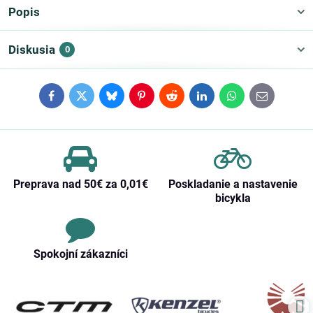
Popis
Diskusia
0
Facebook
Twitter
Bluesky
Pinterest
Reddit
LinkedIn
WhatsApp
E-
mail
Preprava nad 50€ za 0,01€
Poskladanie a nastavenie
bicykla
Spokojní zákazníci