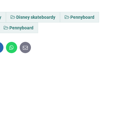
y
Disney skateboardy
Pennyboard
Pennyboard
inkedIn
WhatsApp
E-
mail