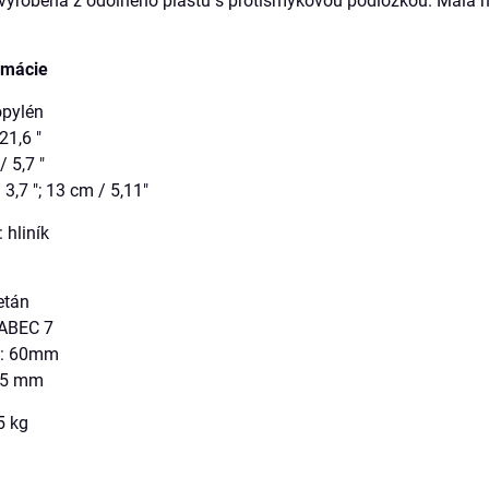
 vyrobená z odolného plastu s protišmykovou podložkou. Malá 
rmácie
opylén
21,6 "
/ 5,7 "
 3,7 "; 13 cm / 5,11"
 hliník
etán
: ABEC 7
sa: 60mm
 45 mm
5 kg