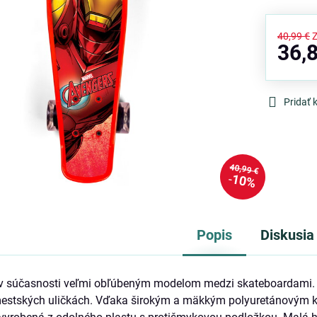
40,99 €
36,
Pridať
40,99 €
10%
Popis
Diskusia
 v súčasnosti veľmi obľúbeným modelom medzi skateboardami. 
estských uličkách. Vďaka širokým a mäkkým polyuretánovým ko