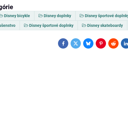
górie
Disney bicykle
Disney doplnky
Disney športové doplnk
lušenstvo
Disney športové doplnky
Disney skateboardy
Facebook
Twitter
Bluesky
Pinterest
Reddit
L