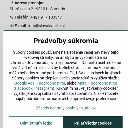
📍
Adresa predajne
Stará cesta 2 · 93101 · Šamorín
📞
Telefón:
+421 917 103347
📧
E-mail:
info@slovakiabike.sk
Otváracie hodiny:
Predvoľby súkromia
Pondelok–Piatok: 08:00–17:00 Streda 08:00-16:00
Sobota: 08:00–12:00
Súbory cookies používame na zlepšenie vašej návštevy tejto
Nedeľa: Zatvorené
webovej stránky, na analýzu jej výkonnosti a na
zhromažďovanie údajov o jej používaní. Na tento účel môžeme
👉
Zobraziť predajňu na mape
(Google Maps trasa)
využívať nástroje a služby tretích strán a zhromaždené údaje
môžu byť odovzdané partnerom v EÚ, USA alebo iných krajinách.
Súbory cookies na zlepšenie relevancie reklám využíva služba
Google Ads – podrobnosti tu
, alebo
Meta – podrobnosti tu
(Facebook, Instagram)
. Kliknutím na „Prijať všetky cookies"
vyjadrujete svoj súhlas s týmto spracovaním. Nižšie môžete
nájsť podrobné informácie alebo upraviť svoje preferencie.
Zásady ochrany osobných údajov
🚚
Doprava
|
Odmietnuť všetko
Prijať všetky cookies