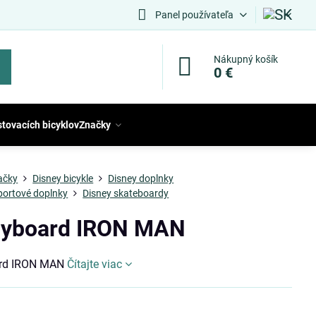
Panel používateľa
Nákupný košík
0 €
stovacích bicyklov
Značky
ačky
Disney bicykle
Disney doplnky
portové doplnky
Disney skateboardy
yboard IRON MAN
rd IRON MAN
Čítajte viac