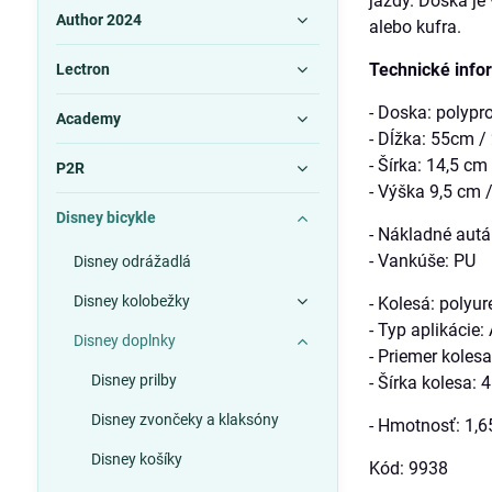
jazdy. Doska je
Author 2024
alebo kufra.
Technické info
Lectron
- Doska: polypr
Academy
- Dĺžka: 55cm / 
- Šírka: 14,5 cm 
P2R
- Výška 9,5 cm /
Disney bicykle
- Nákladné autá:
- Vankúše: PU
Disney odrážadlá
Disney kolobežky
- Kolesá: polyur
- Typ aplikácie
Disney doplnky
- Priemer kole
Disney prilby
- Šírka kolesa:
Disney zvončeky a klaksóny
- Hmotnosť: 1,6
Disney košíky
Kód: 9938