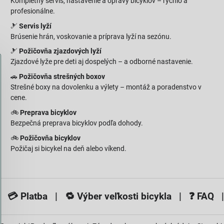
Kompletný servis, nastavenie a opravy bicyklov – rýchlo a
profesionálne.
🎿
Servis lyží
Brúsenie hrán, voskovanie a príprava lyží na sezónu.
🎿
Požičovňa zjazdových lyží
Zjazdové lyže pre deti aj dospelých – a odborné nastavenie.
🚗
Požičovňa strešných boxov
Strešné boxy na dovolenku a výlety – montáž a poradenstvo v
cene.
🚲
Preprava bicyklov
Bezpečná preprava bicyklov podľa dohody.
🚲
Požičovňa bicyklov
Požičaj si bicykel na deň alebo víkend.
 💳
Platba
| 🔁
Výber veľkosti bicykla
| ❓
FAQ
|