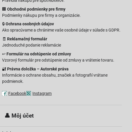
Pravidlá nákupu pre spotrebiteľov.
🏢
Obchodné podmienky pre firmy
Podmienky nákupu pre firmy a organizácie.
🔒
Ochrana osobných údajov
Ako spracúvame a chránime vaše osobné údaje v súlade s GDPR.
🧾
Reklamačný formulár
Jednoduché podanie reklamácie
↩️
Formulár na odstúpenie od zmluvy
Vzorový formulár pre odstúpenie od zmluvy a vrátenie tovaru.
🔐
Právna doložka – Autorské práva
Informácie o ochrane obsahu, značiek a fotografií vrátane
podmienok.
Facebook
Instagram
 👤
Môj účet