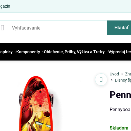
gazín
Hľadať
oplnky
Komponenty
Oblečenie, Prilby, Výživa a Tretry
Výpredaj te
Úvod
Zn
Disney š
Penn
Pennyboa
Skladom