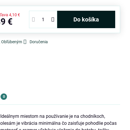
Zľava
4,10 €
Do košíka
89 €
 k Obľúbeným
Doručenia
0
Ideálnym miestom na používanie je na chodníkoch,
lesám je vibrácia minimálna čo zaisťuje pohodlie počas