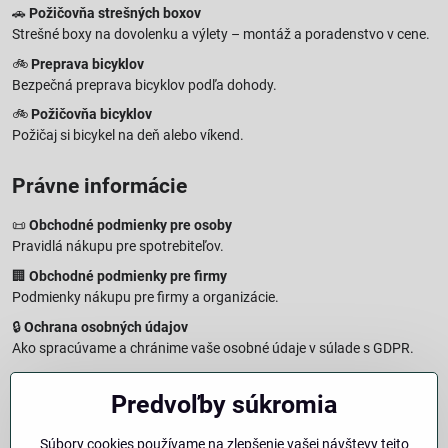
🚗
Požičovňa strešných boxov
Strešné boxy na dovolenku a výlety – montáž a poradenstvo v cene.
🚲
Preprava bicyklov
Bezpečná preprava bicyklov podľa dohody.
🚲
Požičovňa bicyklov
Požičaj si bicykel na deň alebo víkend.
Právne informácie
📜
Obchodné podmienky pre osoby
Pravidlá nákupu pre spotrebiteľov.
🏢
Obchodné podmienky pre firmy
Podmienky nákupu pre firmy a organizácie.
🔒
Ochrana osobných údajov
Ako spracúvame a chránime vaše osobné údaje v súlade s GDPR.
🧾
Reklamačný formulár
Predvoľby súkromia
Jednoduché podanie reklamácie
↩️
Formulár na odstúpenie od zmluvy
Súbory cookies používame na zlepšenie vašej návštevy tejto