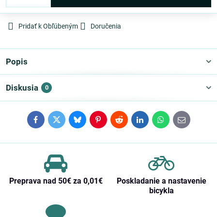
Pridať k Obľúbeným
Doručenia
Popis
Diskusia
0
Facebook
Twitter
Bluesky
Pinterest
Reddit
LinkedIn
WhatsApp
E-
mail
Preprava nad 50€ za 0,01€
Poskladanie a nastavenie
bicykla