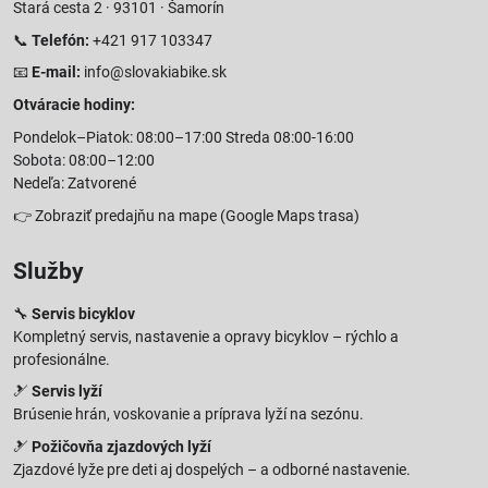
Stará cesta 2 · 93101 · Šamorín
📞
Telefón:
+421 917 103347
📧
E-mail:
info@slovakiabike.sk
Otváracie hodiny:
Pondelok–Piatok: 08:00–17:00 Streda 08:00-16:00
Sobota: 08:00–12:00
Nedeľa: Zatvorené
👉
Zobraziť predajňu na mape
(Google Maps trasa)
Služby
🔧
Servis bicyklov
Kompletný servis, nastavenie a opravy bicyklov – rýchlo a
profesionálne.
🎿
Servis lyží
Brúsenie hrán, voskovanie a príprava lyží na sezónu.
🎿
Požičovňa zjazdových lyží
Zjazdové lyže pre deti aj dospelých – a odborné nastavenie.