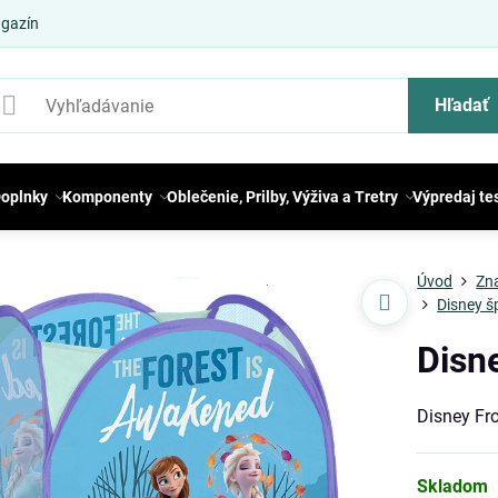
gazín
Hľadať
oplnky
Komponenty
Oblečenie, Prilby, Výživa a Tretry
Výpredaj te
Úvod
Zn
Disney š
Disn
Disney Fr
Skladom