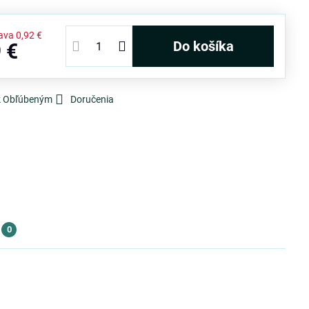
ava
0,92 €
Do košíka
 €
 k Obľúbeným
Doručenia
0