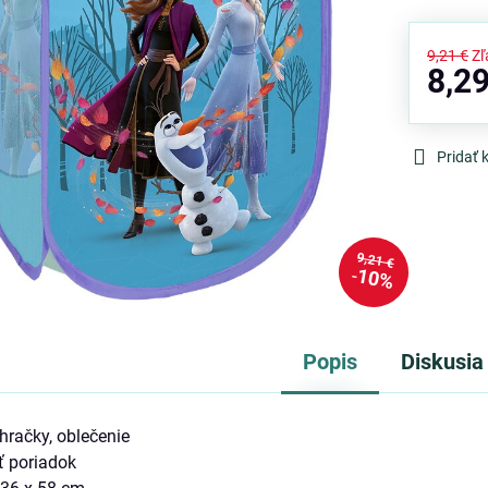
9,21 €
Zľ
8,29
Pridať
9,21 €
10%
Popis
Diskusia
 hračky, oblečenie
ť poriadok