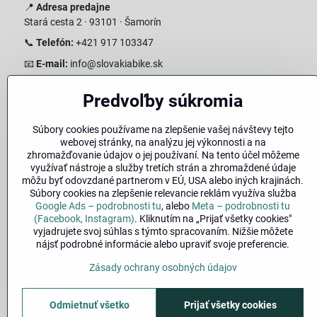
📍
Adresa predajne
Stará cesta 2 · 93101 · Šamorín
📞
Telefón:
+421 917 103347
📧
E-mail:
info@slovakiabike.sk
Otváracie hodiny:
Predvoľby súkromia
Pondelok–Piatok: 08:00–17:00 Streda 08:00-16:00
Sobota: 08:00–12:00
Súbory cookies používame na zlepšenie vašej návštevy tejto
Nedeľa: Zatvorené
webovej stránky, na analýzu jej výkonnosti a na
zhromažďovanie údajov o jej používaní. Na tento účel môžeme
👉
Zobraziť predajňu na mape
(Google Maps trasa)
využívať nástroje a služby tretích strán a zhromaždené údaje
môžu byť odovzdané partnerom v EÚ, USA alebo iných krajinách.
Súbory cookies na zlepšenie relevancie reklám využíva služba
Google Ads – podrobnosti tu
, alebo
Meta – podrobnosti tu
(Facebook, Instagram)
. Kliknutím na „Prijať všetky cookies"
vyjadrujete svoj súhlas s týmto spracovaním. Nižšie môžete
nájsť podrobné informácie alebo upraviť svoje preferencie.
Zásady ochrany osobných údajov
🚚
Doprava
|
Odmietnuť všetko
Prijať všetky cookies