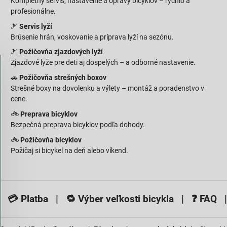
Kompletný servis, nastavenie a opravy bicyklov – rýchlo a
profesionálne.
🎿
Servis lyží
Brúsenie hrán, voskovanie a príprava lyží na sezónu.
🎿
Požičovňa zjazdových lyží
Zjazdové lyže pre deti aj dospelých – a odborné nastavenie.
🚗
Požičovňa strešných boxov
Strešné boxy na dovolenku a výlety – montáž a poradenstvo v
cene.
🚲
Preprava bicyklov
Bezpečná preprava bicyklov podľa dohody.
🚲
Požičovňa bicyklov
Požičaj si bicykel na deň alebo víkend.
 💳
Platba
| 🔁
Výber veľkosti bicykla
| ❓
FAQ
|