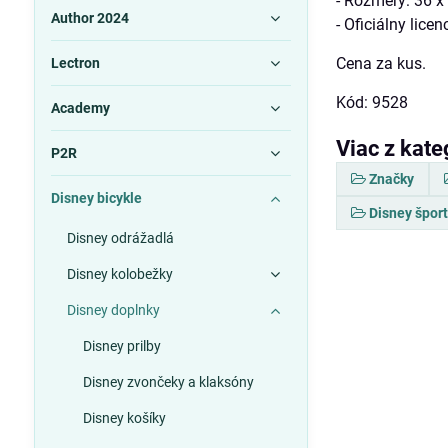
- Rozmery: 36 x
Author 2024
- Oficiálny lice
Cena za kus.
Lectron
Kód: 9528
Academy
Viac z kate
P2R
Značky
Disney bicykle
Disney špor
Disney odrážadlá
Disney kolobežky
Disney doplnky
Disney prilby
Disney zvončeky a klaksóny
Disney košíky