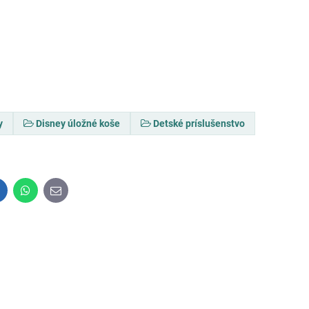
y
Disney úložné koše
Detské príslušenstvo
inkedIn
WhatsApp
E-
mail