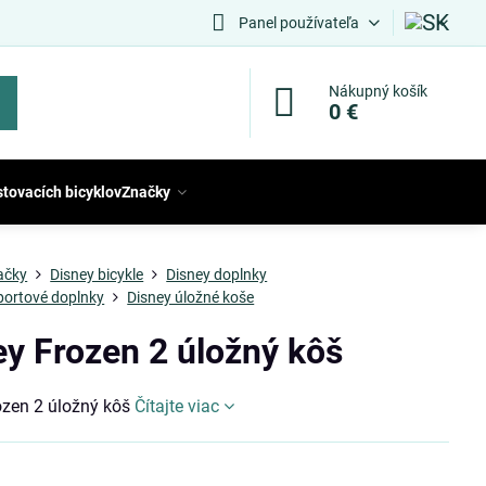
Panel používateľa
Nákupný košík
0 €
stovacích bicyklov
Značky
ačky
Disney bicykle
Disney doplnky
portové doplnky
Disney úložné koše
ey Frozen 2 úložný kôš
ozen 2 úložný kôš
Čítajte viac