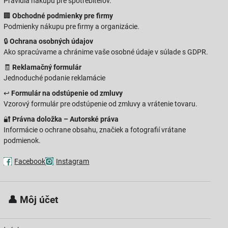
Pravidlá nákupu pre spotrebiteľov.
🏢
Obchodné podmienky pre firmy
Podmienky nákupu pre firmy a organizácie.
🔒
Ochrana osobných údajov
Ako spracúvame a chránime vaše osobné údaje v súlade s GDPR.
🧾
Reklamačný formulár
Jednoduché podanie reklamácie
↩️
Formulár na odstúpenie od zmluvy
Vzorový formulár pre odstúpenie od zmluvy a vrátenie tovaru.
🔐
Právna doložka – Autorské práva
Informácie o ochrane obsahu, značiek a fotografií vrátane
podmienok.
Facebook
Instagram
 👤
Môj účet