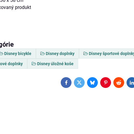
 36 x 58 cm
ncovaný produkt
górie
Disney bicykle
Disney doplnky
Disney športové doplnk
tové doplnky
Disney úložné koše
Facebook
Twitter
Bluesky
Pinterest
Reddit
L