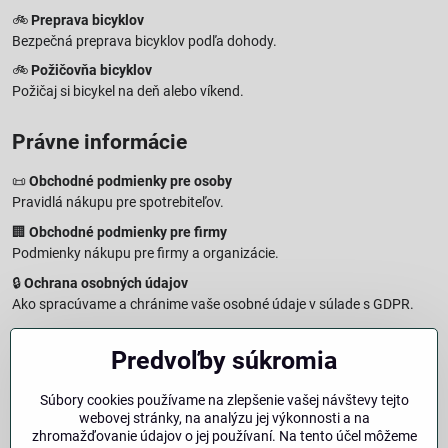
🚲
Preprava bicyklov
Bezpečná preprava bicyklov podľa dohody.
🚲
Požičovňa bicyklov
Požičaj si bicykel na deň alebo víkend.
Právne informácie
📜
Obchodné podmienky pre osoby
Pravidlá nákupu pre spotrebiteľov.
🏢
Obchodné podmienky pre firmy
Podmienky nákupu pre firmy a organizácie.
🔒
Ochrana osobných údajov
Ako spracúvame a chránime vaše osobné údaje v súlade s GDPR.
🧾
Reklamačný formulár
Predvoľby súkromia
Jednoduché podanie reklamácie
↩️
Formulár na odstúpenie od zmluvy
Súbory cookies používame na zlepšenie vašej návštevy tejto
Vzorový formulár pre odstúpenie od zmluvy a vrátenie tovaru.
webovej stránky, na analýzu jej výkonnosti a na
🔐
Právna doložka – Autorské práva
zhromažďovanie údajov o jej používaní. Na tento účel môžeme