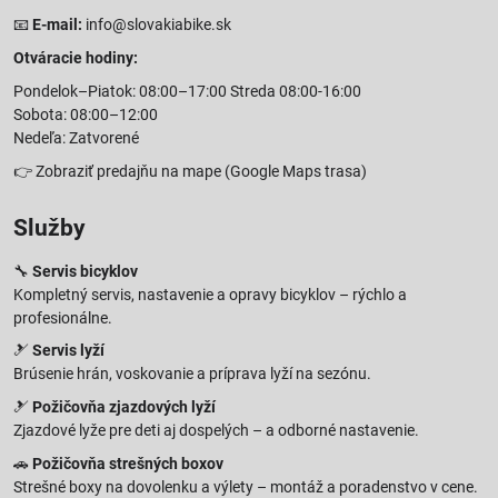
📧
E-mail:
info@slovakiabike.sk
Otváracie hodiny:
Pondelok–Piatok: 08:00–17:00 Streda 08:00-16:00
Sobota: 08:00–12:00
Nedeľa: Zatvorené
👉
Zobraziť predajňu na mape
(Google Maps trasa)
Služby
🔧
Servis bicyklov
Kompletný servis, nastavenie a opravy bicyklov – rýchlo a
profesionálne.
🎿
Servis lyží
Brúsenie hrán, voskovanie a príprava lyží na sezónu.
🎿
Požičovňa zjazdových lyží
Zjazdové lyže pre deti aj dospelých – a odborné nastavenie.
🚗
Požičovňa strešných boxov
Strešné boxy na dovolenku a výlety – montáž a poradenstvo v cene.