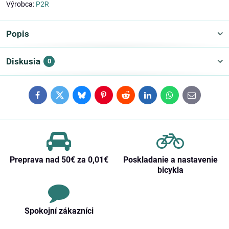
Výrobca:
P2R
Popis
Diskusia
0
Facebook
Twitter
Bluesky
Pinterest
Reddit
LinkedIn
WhatsApp
E-
mail
Preprava nad 50€ za 0,01€
Poskladanie a nastavenie
bicykla
Spokojní zákazníci