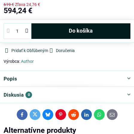
619 €
Zľava
24,76 €
594,24 €
Do košíka
Pridať k Obľúbeným
Doručenia
Výrobca:
Author
Popis
Diskusia
0
Facebook
Twitter
Bluesky
Pinterest
Reddit
LinkedIn
WhatsApp
E-
mail
Alternatívne produkty