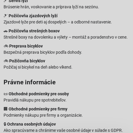
🎿
Servis lyží
Brúsenie hrán, voskovanie a príprava lyží na sezónu.
🎿
Požičovňa zjazdových lyží
Zjazdové lyže pre deti aj dospelých – a odborné nastavenie.
🚗
Požičovňa strešných boxov
Strešné boxy na dovolenku a výlety – montáž a poradenstvo v cene.
🚲
Preprava bicyklov
Bezpečná preprava bicyklov podľa dohody.
🚲
Požičovňa bicyklov
Požičaj si bicykel na deň alebo víkend.
Právne informácie
📜
Obchodné podmienky pre osoby
Pravidlá nákupu pre spotrebiteľov.
🏢
Obchodné podmienky pre firmy
Podmienky nákupu pre firmy a organizácie.
🔒
Ochrana osobných údajov
Ako spracúvame a chránime vaše osobné údaje v súlade s GDPR.