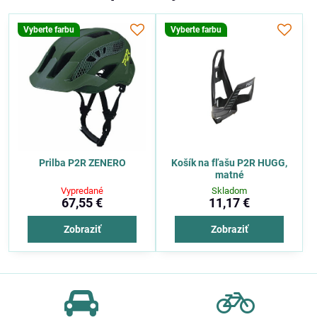
Vyberte farbu
Vyberte farbu
Prilba P2R ZENERO
Košík na fľašu P2R HUGG,
matné
Vypredané
Skladom
67,55 €
11,17 €
Zobraziť
Zobraziť