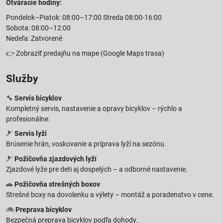
Otváracie hodiny:
Pondelok–Piatok: 08:00–17:00 Streda 08:00-16:00
Sobota: 08:00–12:00
Nedeľa: Zatvorené
👉
Zobraziť predajňu na mape
(Google Maps trasa)
Služby
🔧
Servis bicyklov
Kompletný servis, nastavenie a opravy bicyklov – rýchlo a
profesionálne.
🎿
Servis lyží
Brúsenie hrán, voskovanie a príprava lyží na sezónu.
🎿
Požičovňa zjazdových lyží
Zjazdové lyže pre deti aj dospelých – a odborné nastavenie.
🚗
Požičovňa strešných boxov
Strešné boxy na dovolenku a výlety – montáž a poradenstvo v cene.
🚲
Preprava bicyklov
Bezpečná preprava bicyklov podľa dohody.