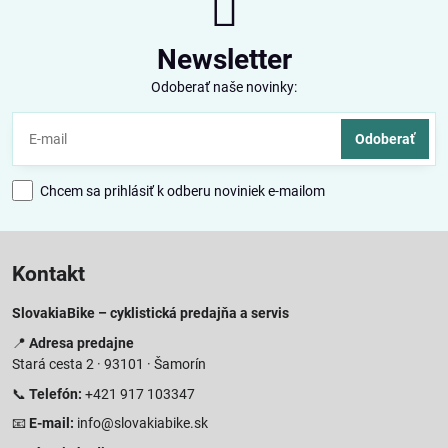
Newsletter
Odoberať naše novinky:
Odoberať
Chcem sa prihlásiť k odberu noviniek e-mailom
Kontakt
SlovakiaBike – cyklistická predajňa a servis
📍
Adresa predajne
Stará cesta 2 · 93101 · Šamorín
📞
Telefón:
+421 917 103347
📧
E-mail:
info@slovakiabike.sk