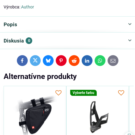
Výrobca:
Author
Popis
Diskusia
0
Facebook
Twitter
Bluesky
Pinterest
Reddit
LinkedIn
WhatsApp
E-
mail
Alternatívne produkty
Vyberte farbu