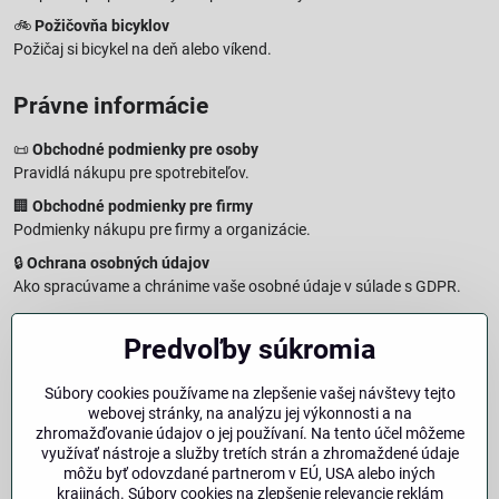
🚲
Požičovňa bicyklov
Požičaj si bicykel na deň alebo víkend.
Právne informácie
📜
Obchodné podmienky pre osoby
Pravidlá nákupu pre spotrebiteľov.
🏢
Obchodné podmienky pre firmy
Podmienky nákupu pre firmy a organizácie.
🔒
Ochrana osobných údajov
Ako spracúvame a chránime vaše osobné údaje v súlade s GDPR.
🧾
Reklamačný formulár
Predvoľby súkromia
Jednoduché podanie reklamácie
↩️
Formulár na odstúpenie od zmluvy
Súbory cookies používame na zlepšenie vašej návštevy tejto
Vzorový formulár pre odstúpenie od zmluvy a vrátenie tovaru.
webovej stránky, na analýzu jej výkonnosti a na
🔐
Právna doložka – Autorské práva
zhromažďovanie údajov o jej používaní. Na tento účel môžeme
využívať nástroje a služby tretích strán a zhromaždené údaje
Informácie o ochrane obsahu, značiek a fotografií vrátane
môžu byť odovzdané partnerom v EÚ, USA alebo iných
podmienok.
krajinách. Súbory cookies na zlepšenie relevancie reklám